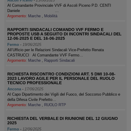
Ascoli Piceno
-
23/06/2025
Al Comandante Provinciale VVF di Ascoli Piceno P.D. CENTI
Daniele …
Argomento:
Marche
,
Mobilità
RAPPORTI SINDACALI COMANDO VVF FERMO E
PROPOSTE USB A SEGUITO DI INCONTRI SINDACALI DEL
12-06-2025 E DEL 16-06-2025
Fermo
-
19/06/2025
All’Ufficio per le Relazioni Sindacali Vice-Prefetto Renata
CASTRUCCI Al Comandante VVF Fermo…
Argomento:
Marche
,
Rapporti Sindacali
RICHIESTA RISCONTRO CONDIZIONI ART. 5 DMI 10-08-
2023 LAVORO AGILE PER IL PERSONALE DEL RUOLO
TECNICO PROFESSIONALE
Ancona
-
17/06/2025
Al Capo Dipartimento dei Vigili del Fuoco, del Soccorso Pubblico e
della Difesa Civile Prefetto…
Argomento:
Marche
,
RUOLO RTP
RICHIESTA DEL VERBALE DI RIUNIONE DEL 12 GIUGNO
2025
Fermo
-
12/06/2025