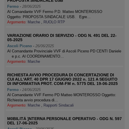
PROPOSTA SINDACALE USB
Fermo
-
28/06/2025
Al Comandante VVF Fermo P.D. Matteo MONTEROSSO
Oggetto: PROPOSTA SINDACALE USB. Egre…
Argomento:
Marche
,
RUOLO RTP
VARIAZIONE ORARIO DI SERVIZIO - ODG N. 491 DEL 22-
05-2025
Ascoli Piceno
-
26/06/2025
Al Comandante Provinciale VVF di Ascoli Piceno PD CENTI Daniele
e p.c. Al COORDINAMENTO…
Argomento:
Marche
RICHIESTA AVVIO PROCEDURA DI CONCERTAZIONE DI
CUI ALL'ART. 40 DPR 17 GIUGNO 2022 n. 121 A SEGUITO
DI INFORMATIVA PROT. COM-FM n. 5775 DEL 19-06-2025
Fermo
-
24/06/2025
Al Comandante VVF Fermo PD Matteo MONTEROSSO Oggetto:
Richiesta avvio procedura di…
Argomento:
Marche
,
Rapporti Sindacali
M0BILITÀ ]NTERNA PERSONALE OPERATIVO - ODG N. 597
DEL 17-06-2025