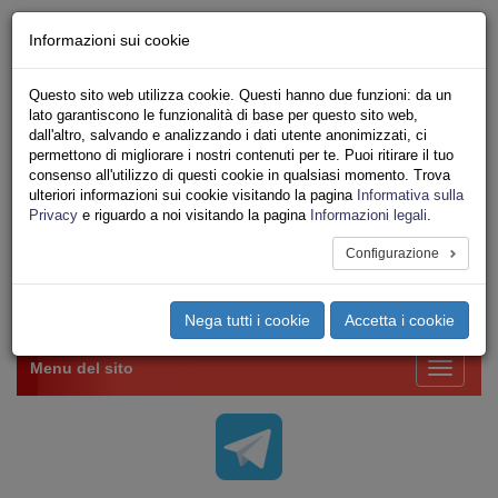
Chi siamo - Statuto
Informazioni sui cookie
Le nostre sedi
Servizi
Questo sito web utilizza cookie. Questi hanno due funzioni: da un
Iscriviti Online
lato garantiscono le funzionalità di base per questo sito web,
Ricerca
dall'altro, salvando e analizzando i dati utente anonimizzati, ci
Area Stampa
permettono di migliorare i nostri contenuti per te. Puoi ritirare il tuo
consenso all'utilizzo di questi cookie in qualsiasi momento. Trova
Privacy
ulteriori informazioni sui cookie visitando la pagina
Informativa sulla
VV.F.
Privacy
e riguardo a noi visitando la pagina
Informazioni legali
.
UNIONE SINDACALE DI BASE SETTORE VIGILI
DEL FUOCO
Configurazione
Toggle
Nega tutti i cookie
Accetta i cookie
navigation
Menu del sito
Toggle
navigati