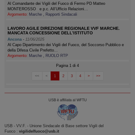
Al Comandante dei Vigili del Fuoco di Fermo PD Matteo
MONTEROSSO e p.c. All’Ufficio Relazioni…
Argomento:
Marche
,
Rapporti Sindacali
LAVORO AGILE DIREZIONE REGIONALE VVF MARCHE.
MANCATA CONCESSIONE DELL’ISTITUTO
Ancona
-
11/06/2025
Al Capo Dipartimento dei Vigili del Fuoco, del Soccorso Pubblico e
della Difesa Civile Prefetto…
Argomento:
Marche
,
RUOLO RTP
Pagina 1 di 4
<<
<
1
2
3
4
>
>>
USB è affiliata al WFTU
USB ‐ VV.F. - Unione Sindacale di Base settore Vigili del
Fuoco :
vigilidelfuoco@usb.it