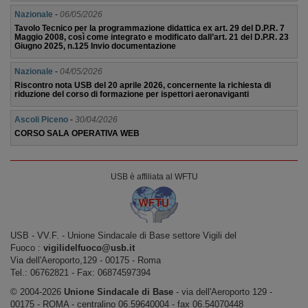
Nazionale
-
06/05/2026
Tavolo Tecnico per la programmazione didattica ex art. 29 del D.P.R. 7
Maggio 2008, così come integrato e modificato dall’art. 21 del D.P.R. 23
Giugno 2025, n.125 Invio documentazione
Nazionale
-
04/05/2026
Riscontro nota USB del 20 aprile 2026, concernente la richiesta di
riduzione del corso di formazione per ispettori aeronaviganti
Ascoli Piceno
-
30/04/2026
CORSO SALA OPERATIVA WEB
USB è affiliata al WFTU
USB ‐ VV.F. - Unione Sindacale di Base settore Vigili del
Fuoco :
vigilidelfuoco@usb.it
Via dell'Aeroporto,129 ‐ 00175 ‐ Roma
Tel.: 06762821 ‐ Fax: 06874597394
© 2004-2026
Unione Sindacale di Base
‐ via dell'Aeroporto 129 -
00175 - ROMA - centralino 06.59640004 - fax 06.54070448