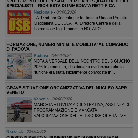
SVOLGIMENTO DELL’ESAME PER CAPO SQUADRA RUOLI
SPECIALISTI – RICHIESTA DI IMMEDIATA RETTIFICA
Nazionale
-
04/06/2026
Al Direttore Centrale per le Risorse Umane Prefetto
Maddalena DE LUCA Al Direttore Centrale della
Formazione Ing. Francesco NOTARO …
FORMAZIONE, NUMERI MINIMI E MOBILITA' AL COMANDO
DI PADOVA
Padova
-
04/06/2026
NOTA A VERBALE DELL’INCONTRO DEL 3 GIUGNO
2026 In premessa, desideriamo evidenziare che la
riunione era stata inizialmente convocata in…
GRAVE SITUAZIONE ORGANIZZATIVA DEL NUCLEO SAPR
VENETO
Venezia
-
04/06/2026
MANCATA ATTIVITA' ADDESTRATIVA, ASSENZA DI
PROGRAMMAZIONE E MANCATA
VALORIZZAZIONE DELLE RISORSE OPERATIVE
Nazionale
-
02/06/2026
QUESITO IN MERITO AL NUMERO MINIMO DI OPERATORI E DEI