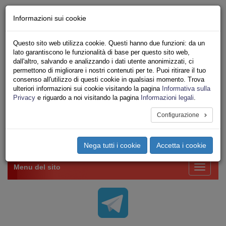
Chi siamo - Statuto
Informazioni sui cookie
Le nostre sedi
Servizi
Questo sito web utilizza cookie. Questi hanno due funzioni: da un
Iscriviti Online
lato garantiscono le funzionalità di base per questo sito web,
Ricerca
dall'altro, salvando e analizzando i dati utente anonimizzati, ci
Area Stampa
permettono di migliorare i nostri contenuti per te. Puoi ritirare il tuo
consenso all'utilizzo di questi cookie in qualsiasi momento. Trova
Privacy
ulteriori informazioni sui cookie visitando la pagina
Informativa sulla
VV.F.
Privacy
e riguardo a noi visitando la pagina
Informazioni legali
.
UNIONE SINDACALE DI BASE SETTORE VIGILI
DEL FUOCO
Configurazione
Toggle
Nega tutti i cookie
Accetta i cookie
navigation
Menu del sito
Toggle
navigati