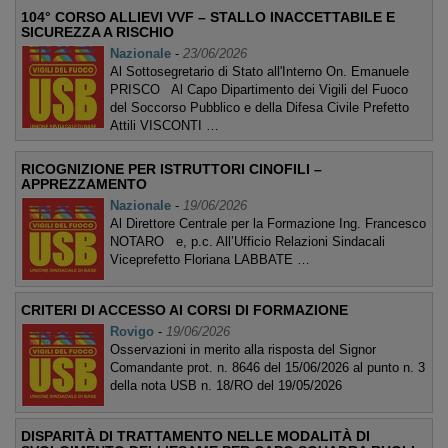
104° CORSO ALLIEVI VVF – STALLO INACCETTABILE E
SICUREZZA A RISCHIO
Nazionale
-
23/06/2026
Al Sottosegretario di Stato all'Interno On. Emanuele
PRISCO Al Capo Dipartimento dei Vigili del Fuoco
del Soccorso Pubblico e della Difesa Civile Prefetto
Attili VISCONTI …
RICOGNIZIONE PER ISTRUTTORI CINOFILI –
APPREZZAMENTO
Nazionale
-
19/06/2026
Al Direttore Centrale per la Formazione Ing. Francesco
NOTARO e, p.c. All’Ufficio Relazioni Sindacali
Viceprefetto Floriana LABBATE …
CRITERI DI ACCESSO AI CORSI DI FORMAZIONE
Rovigo
-
19/06/2026
Osservazioni in merito alla risposta del Signor
Comandante prot. n. 8646 del 15/06/2026 al punto n. 3
della nota USB n. 18/RO del 19/05/2026
DISPARITÀ DI TRATTAMENTO NELLE MODALITÀ DI