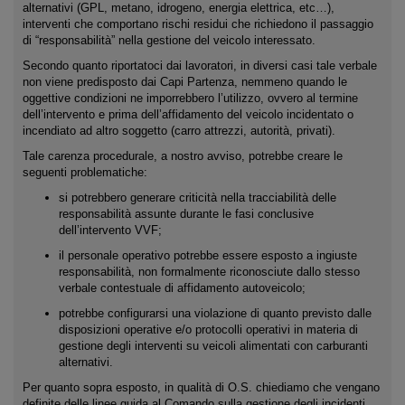
alternativi (GPL, metano, idrogeno, energia elettrica, etc…),
interventi che comportano rischi residui che richiedono il passaggio
di “responsabilità” nella gestione del veicolo interessato.
Secondo quanto riportatoci dai lavoratori, in diversi casi tale verbale
non viene predisposto dai Capi Partenza, nemmeno quando le
oggettive condizioni ne imporrebbero l’utilizzo, ovvero al termine
dell’intervento e prima dell’affidamento del veicolo incidentato o
incendiato ad altro soggetto (carro attrezzi, autorità, privati).
Tale carenza procedurale, a nostro avviso, potrebbe creare le
seguenti problematiche:
si potrebbero generare criticità nella tracciabilità delle
responsabilità assunte durante le fasi conclusive
dell’intervento VVF;
il personale operativo potrebbe essere esposto a ingiuste
responsabilità, non formalmente riconosciute dallo stesso
verbale contestuale di affidamento autoveicolo;
potrebbe configurarsi una violazione di quanto previsto dalle
disposizioni operative e/o protocolli operativi in materia di
gestione degli interventi su veicoli alimentati con carburanti
alternativi.
Per quanto sopra esposto, in qualità di O.S. chiediamo che vengano
definite delle linee guida al Comando sulla gestione degli incidenti