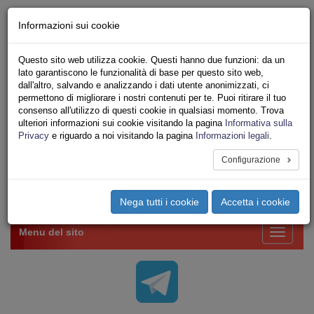
Chi siamo - Statuto
Informazioni sui cookie
Le nostre sedi
Servizi
Questo sito web utilizza cookie. Questi hanno due funzioni: da un
Iscriviti Online
lato garantiscono le funzionalità di base per questo sito web,
Ricerca
dall'altro, salvando e analizzando i dati utente anonimizzati, ci
Area Stampa
permettono di migliorare i nostri contenuti per te. Puoi ritirare il tuo
consenso all'utilizzo di questi cookie in qualsiasi momento. Trova
Privacy
ulteriori informazioni sui cookie visitando la pagina
Informativa sulla
VV.F.
Privacy
e riguardo a noi visitando la pagina
Informazioni legali
.
UNIONE SINDACALE DI BASE SETTORE VIGILI
DEL FUOCO
Configurazione
Toggle
Nega tutti i cookie
Accetta i cookie
navigation
Menu del sito
Toggle
navigati