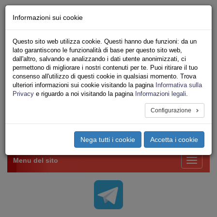
Chi siamo - Statuto
Informazioni sui cookie
Le nostre sedi
Servizi
Questo sito web utilizza cookie. Questi hanno due funzioni: da un
Iscriviti Online
lato garantiscono le funzionalità di base per questo sito web,
Ricerca
dall'altro, salvando e analizzando i dati utente anonimizzati, ci
Area Stampa
permettono di migliorare i nostri contenuti per te. Puoi ritirare il tuo
consenso all'utilizzo di questi cookie in qualsiasi momento. Trova
Privacy
ulteriori informazioni sui cookie visitando la pagina
Informativa sulla
VV.F.
Privacy
e riguardo a noi visitando la pagina
Informazioni legali
.
UNIONE SINDACALE DI BASE SETTORE VIGILI
DEL FUOCO
Configurazione
Toggle
Nega tutti i cookie
Accetta i cookie
navigation
Menu del sito
Toggle
navigati