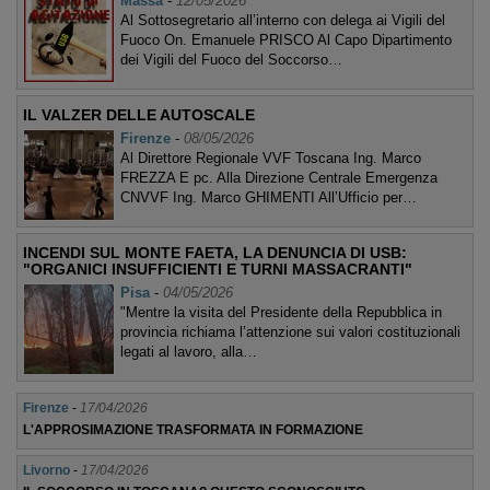
Massa
-
12/05/2026
Al Sottosegretario all’interno con delega ai Vigili del
Fuoco On. Emanuele PRISCO Al Capo Dipartimento
dei Vigili del Fuoco del Soccorso…
IL VALZER DELLE AUTOSCALE
Firenze
-
08/05/2026
Al Direttore Regionale VVF Toscana Ing. Marco
FREZZA E pc. Alla Direzione Centrale Emergenza
CNVVF Ing. Marco GHIMENTI All’Ufficio per…
INCENDI SUL MONTE FAETA, LA DENUNCIA DI USB:
"ORGANICI INSUFFICIENTI E TURNI MASSACRANTI"
Pisa
-
04/05/2026
"Mentre la visita del Presidente della Repubblica in
provincia richiama l’attenzione sui valori costituzionali
legati al lavoro, alla…
Firenze
-
17/04/2026
L'APPROSIMAZIONE TRASFORMATA IN FORMAZIONE
Livorno
-
17/04/2026