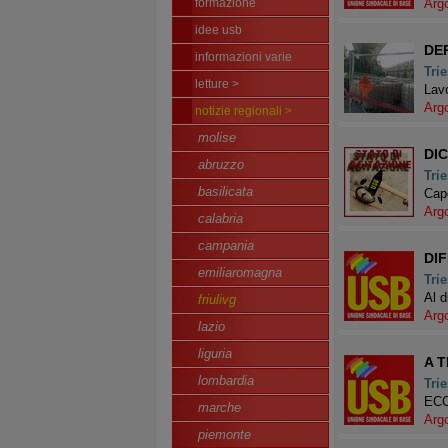
formazione
Arg
idee usb
DE
informazioni varie
Trie
letture >
Lavo
Arg
notizie regionali >
molise
DI
abruzzo
Trie
basilicata
Capo
Arg
calabria
campania
DI
emiliaromagna
Trie
Al d
friulivg
Arg
lazio
liguria
A T
lombardia
Trie
ECC
marche
Arg
piemonte