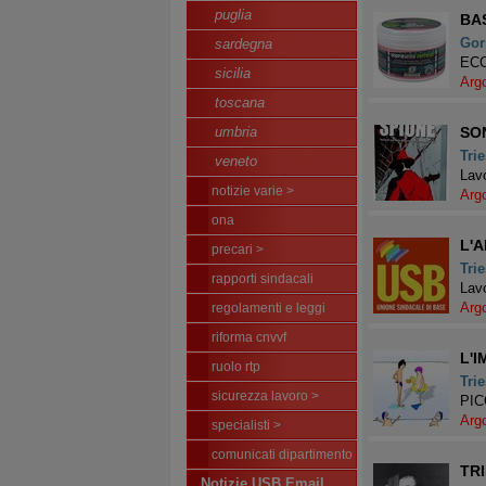
puglia
BA
Gor
sardegna
ECC
sicilia
Arg
toscana
umbria
SO
Trie
veneto
Lavo
notizie varie >
Arg
ona
L'A
precari >
Trie
rapporti sindacali
Lavo
Arg
regolamenti e leggi
riforma cnvvf
L'
ruolo rtp
Trie
sicurezza lavoro >
PI
Arg
specialisti >
comunicati dipartimento
TRI
Notizie USB Email