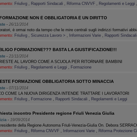
omento:
Friulivg
,
Rapporti Sindacali
,
Riforma CNVVF
,
Regolamenti e Leggi
 FORMAZIONE NON È OBBLIGATORIA È UN DIRITTO
ste
-
26/11/2014
ratori, è ormai noto da tempo che le mire centrali sugli indirizzi formativi a
omento:
Friulivg
,
Sicurezza Lavoro >
,
Informazioni Varie
,
Rapporti Sindacali
BLIGO FORMAZIONE??? BASTA LA GIUSTIFICAZIONE!!!
ste
-
21/11/2014
RIESTE AL LAVORO COME A SCUOLA PER RITORNARE BAMBINI
omento:
Friulivg
,
Regolamenti e Leggi
,
Formazione
IESTE FORMAZIONE OBBLIGATORIA SOTTO MINACCIA
ste
-
07/11/2014
O COME LA NUOVA DIRIGENZA INTENDE TRATTARE I LAVORATORI
omento:
Friulivg
,
Formazione
,
Rapporti Sindacali
,
Regolamenti e Leggi
hiesta incontro Presidente regione Friuli Venezia Giulia
izia
-
19/09/2014
Presidente della Regione Autonoma Friuli-Venezia-Giulia On. Debora SERRA
omento:
Friulivg
,
Riforma CNVVF
,
Informazioni Varie
,
Riforma Protezione Ci