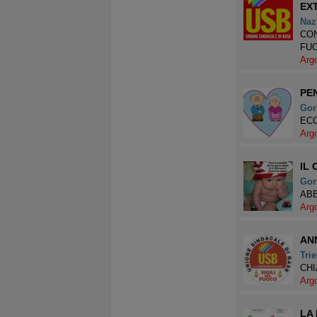
EX
Naz
CON
FU
Arg
PE
Gor
ECC
Arg
IL
Gor
ABB
Arg
AN
Trie
CHI
Arg
LA 