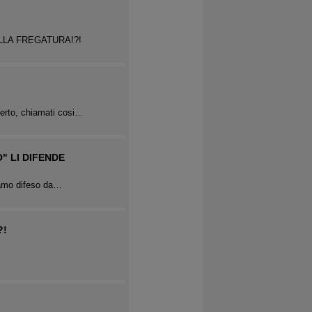
LLA FREGATURA!?!
perto, chiamati cosi…
" LI DIFENDE
biamo difeso da…
?!