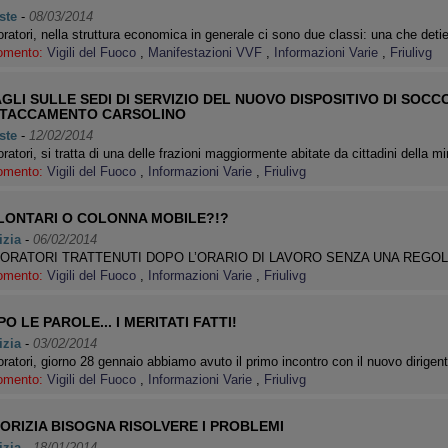
ste
-
08/03/2014
ratori, nella struttura economica in generale ci sono due classi: una che det
omento:
Vigili del Fuoco
,
Manifestazioni VVF
,
Informazioni Varie
,
Friulivg
AGLI SULLE SEDI DI SERVIZIO DEL NUOVO DISPOSITIVO DI SOCC
STACCAMENTO CARSOLINO
ste
-
12/02/2014
ratori, si tratta di una delle frazioni maggiormente abitate da cittadini della
omento:
Vigili del Fuoco
,
Informazioni Varie
,
Friulivg
LONTARI O COLONNA MOBILE?!?
izia
-
06/02/2014
ORATORI TRATTENUTI DOPO L’ORARIO DI LAVORO SENZA UNA REGO
omento:
Vigili del Fuoco
,
Informazioni Varie
,
Friulivg
O LE PAROLE... I MERITATI FATTI!
izia
-
03/02/2014
ratori, giorno 28 gennaio abbiamo avuto il primo incontro con il nuovo dirigen
omento:
Vigili del Fuoco
,
Informazioni Varie
,
Friulivg
ORIZIA BISOGNA RISOLVERE I PROBLEMI
izia
-
18/01/2014