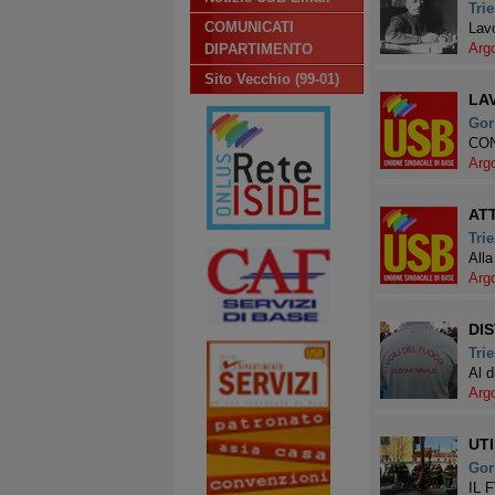
Trie
COMUNICATI
Lavo
Arg
DIPARTIMENTO
Sito Vecchio (99-01)
LA
Gor
CON
Arg
ATT
Trie
All
Arg
DI
Trie
Al d
Arg
UTI
Gor
IL 