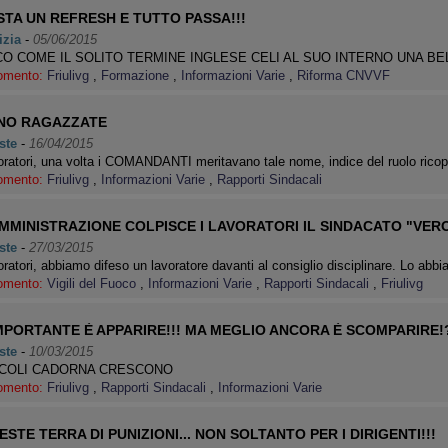
STA UN REFRESH E TUTTO PASSA!!!
izia
-
05/06/2015
O COME IL SOLITO TERMINE INGLESE CELI AL SUO INTERNO UNA BE
omento:
Friulivg
,
Formazione
,
Informazioni Varie
,
Riforma CNVVF
NO RAGAZZATE
ste
-
16/04/2015
ratori, una volta i COMANDANTI meritavano tale nome, indice del ruolo rico
omento:
Friulivg
,
Informazioni Varie
,
Rapporti Sindacali
MMINISTRAZIONE COLPISCE I LAVORATORI IL SINDACATO "VERO
ste
-
27/03/2015
ratori, abbiamo difeso un lavoratore davanti al consiglio disciplinare. Lo ab
omento:
Vigili del Fuoco
,
Informazioni Varie
,
Rapporti Sindacali
,
Friulivg
IMPORTANTE È APPARIRE!!! MA MEGLIO ANCORA È SCOMPARIRE!
ste
-
10/03/2015
CCOLI CADORNA CRESCONO
omento:
Friulivg
,
Rapporti Sindacali
,
Informazioni Varie
ESTE TERRA DI PUNIZIONI... NON SOLTANTO PER I DIRIGENTI!!!