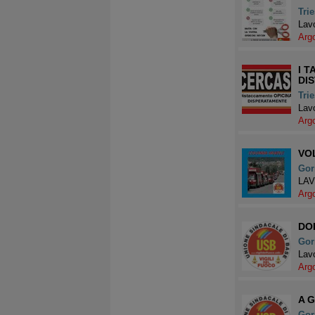
Trie
Lavo
Arg
I T
DI
Trie
Lavo
Arg
VO
Gor
LAV
Arg
DOP
Gor
Lavo
Arg
A G
Gor