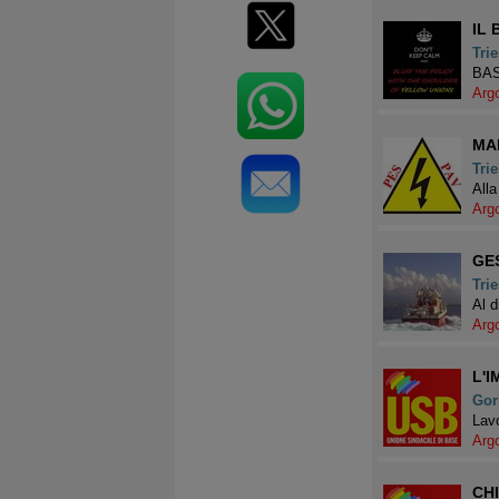
IL 
Trie
BAS
Arg
MA
Trie
Alla
Arg
GES
Trie
Al d
Arg
L'
Gor
Lavo
Arg
CHI