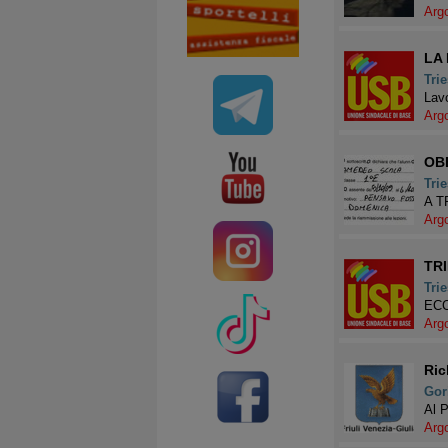
Arg
LA
Trie
Lavo
Arg
OB
Trie
A T
Arg
TR
Trie
ECC
Arg
Ric
Gor
Al 
Arg