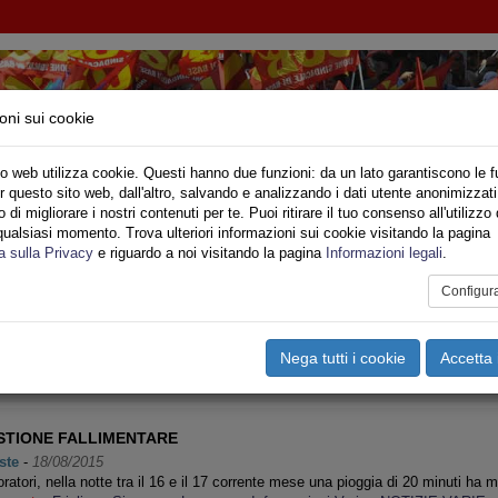
oni sui cookie
o web utilizza cookie. Questi hanno due funzioni: da un lato garantiscono le f
r questo sito web, dall'altro, salvando e analizzando i dati utente anonimizzati
IONE SINDACALE DI BASE SETTORE VIGILI DE
di migliorare i nostri contenuti per te. Puoi ritirare il tuo consenso all'utilizzo 
qualsiasi momento. Trova ulteriori informazioni sui cookie visitando la pagina
o
Privato
Territori
Sociale
Speciali
Multimedia
Are
a sulla Privacy
e riguardo a noi visitando la pagina
Informazioni legali
.
Configur
Pagina 2 di 5
Nega tutti i cookie
Accetta 
<<
<
1
2
3
4
5
>
>>
STIONE FALLIMENTARE
ste
-
18/08/2015
ratori, nella notte tra il 16 e il 17 corrente mese una pioggia di 20 minuti ha