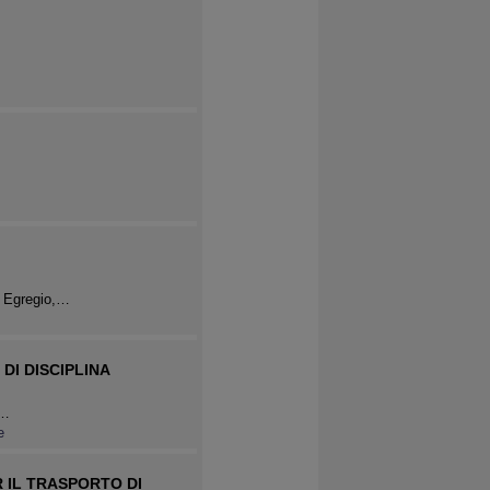
. Egregio,…
I DISCIPLINA
i…
e
R IL TRASPORTO DI