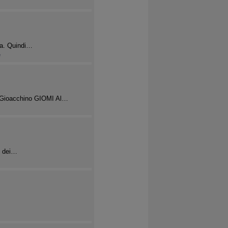
>
rma. Quindi…
e
g. Gioacchino GIOMI Al…
o dei…