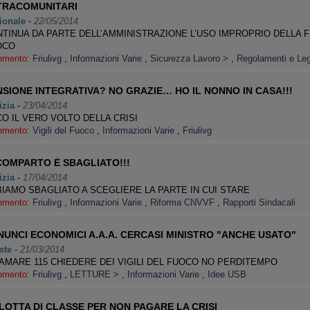
TRACOMUNITARI
ionale
-
22/05/2014
TINUA DA PARTE DELL’AMMINISTRAZIONE L’USO IMPROPRIO DELLA F
OCO
omento:
Friulivg
,
Informazioni Varie
,
Sicurezza Lavoro >
,
Regolamenti e Le
NSIONE INTEGRATIVA? NO GRAZIE… HO IL NONNO IN CASA!!!
izia
-
23/04/2014
O IL VERO VOLTO DELLA CRISI
omento:
Vigili del Fuoco
,
Informazioni Varie
,
Friulivg
 COMPARTO È SBAGLIATO!!!
izia
-
17/04/2014
IAMO SBAGLIATO A SCEGLIERE LA PARTE IN CUI STARE
omento:
Friulivg
,
Informazioni Varie
,
Riforma CNVVF
,
Rapporti Sindacali
NUNCI ECONOMICI A.A.A. CERCASI MINISTRO "ANCHE USATO"
ste
-
21/03/2014
AMARE 115 CHIEDERE DEI VIGILI DEL FUOCO NO PERDITEMPO
omento:
Friulivg
,
LETTURE >
,
Informazioni Varie
,
Idee USB
LOTTA DI CLASSE PER NON PAGARE LA CRISI