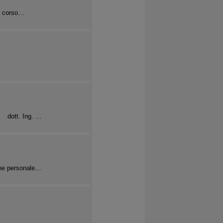
vo corso…
 dott. Ing. …
one personale…