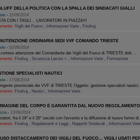
BLUFF DELLA POLITICA CON LA SPALLA DEI SINDACATI GIALLI
ste
-
11/09/2014
TA CON I TAGLI… LAVORATORI IN PIAZZA!!!
omento:
Vigili del Fuoco
,
Informazioni Varie
,
Friulivg
NUTENZIONE ORDINARIA SEDI VVF COMANDO TRIESTE
ste
-
02/09/2014
 cortese attenzione del Comandante dei Vigili del Fuoco di TRIESTE dott.…
omento:
Friulivg
,
Sicurezza Lavoro >
,
Informazioni Varie
,
Formazione
TIONE SPECIALISTI NAUTICI
ste
-
17/08/2014
irigente provinciale dei VVF di TRIESTE Oggetto: gestione specialisti nautici
omento:
Friulivg
,
Nautici
,
Informazioni Varie
IMMAGINE DEL CORPO È GARANTITA DAL NUOVO REGOLAMENTO D
izia
-
13/06/2014
ratori, fra il 19° e il 20° secolo con l'avvento e la diffusione di nuove forme d
omento:
Friulivg
,
Regolamenti e Leggi
,
Rapporti Sindacali
,
Informazioni Vari
USO DISTACCAMENTO DEI VIGILI DEL FUOCO… VIGILI USATI PE