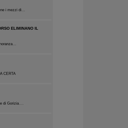
iene i mezzi di…
ORSO ELIMINANO IL
 minoranza…
LA CERTA
te di Gorizia.…