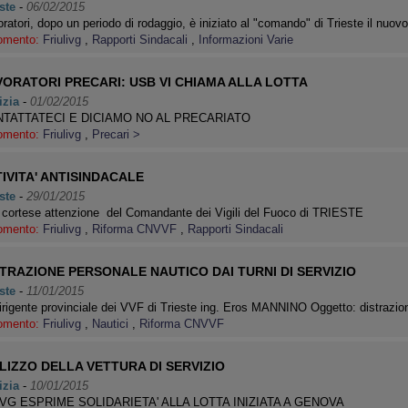
ste
-
06/02/2015
ratori, dopo un periodo di rodaggio, è iniziato al "comando" di Trieste il nuo
omento:
Friulivg
,
Rapporti Sindacali
,
Informazioni Varie
VORATORI PRECARI: USB VI CHIAMA ALLA LOTTA
izia
-
01/02/2015
TATTATECI E DICIAMO NO AL PRECARIATO
omento:
Friulivg
,
Precari >
IVITA' ANTISINDACALE
ste
-
29/01/2015
a cortese attenzione del Comandante dei Vigili del Fuoco di TRIESTE
omento:
Friulivg
,
Riforma CNVVF
,
Rapporti Sindacali
STRAZIONE PERSONALE NAUTICO DAI TURNI DI SERVIZIO
ste
-
11/01/2015
irigente provinciale dei VVF di Trieste ing. Eros MANNINO Oggetto: distrazi
omento:
Friulivg
,
Nautici
,
Riforma CNVVF
LIZZO DELLA VETTURA DI SERVIZIO
izia
-
10/01/2015
FVG ESPRIME SOLIDARIETA' ALLA LOTTA INIZIATA A GENOVA