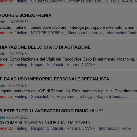
omento:
Friulivg
,
Sicurezza Lavoro >
,
Informazioni Varie
,
NOTIZIE VARIE 
ROGHE E SCHIZOFRENIA
ste
-
14/08/2015
ratori, l’Italia è il paese dove lavorare in deroga purtroppo è diventato la no
omento:
Friulivg
,
NOTIZIE VARIE >
,
Sicurezza Lavoro >
,
Informazioni Vari
CHIARAZIONE DELLO STATO DI AGITAZIONE
ste
-
12/08/2015
 del Corpo Nazionale dei Vigili del FuocoVice Capo Dipartimento Vicarioin
omento:
Friulivg
,
Rapporti Sindacali
,
Riforma CNVVF
FFIDA AD USO IMPROPRIO PERSONALE SPECIALISTA
ste
-
07/08/2015
irigente periferico dei VVF di Trieste ing. Eros mannino e p. c. al Dipartiment
omento:
Friulivg
,
Specialisti >
,
Regolamenti e Leggi
,
Rapporti Sindacali
RIESTE TUTTI I LAVORATORI SONO DISUGUALI!!!
ste
-
03/07/2015
O COME SI INNESCA LA GUERRA TRA POVERI
omento:
Friulivg
,
Rapporti Sindacali
,
Riforma CNVVF
,
Informazioni Varie