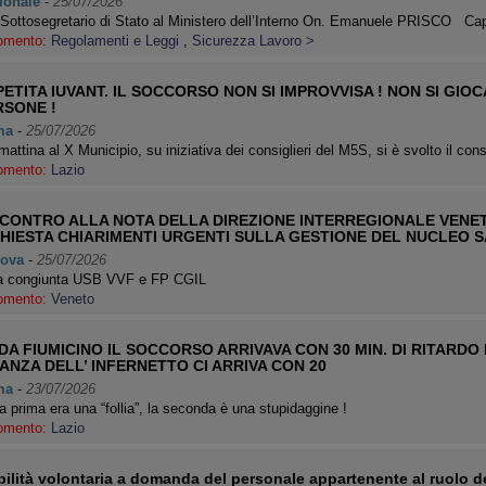
ionale
-
25/07/2026
Sottosegretario di Stato al Ministero dell’Interno On. Emanuele PRISCO C
omento:
Regolamenti e Leggi
,
Sicurezza Lavoro >
ETITA IUVANT. IL SOCCORSO NON SI IMPROVVISA ! NON SI GIOC
RSONE !
ma
-
25/07/2026
 mattina al X Municipio, su iniziativa dei consiglieri del M5S, si è svolto il con
omento:
Lazio
CONTRO ALLA NOTA DELLA DIREZIONE INTERREGIONALE VENETO 
CHIESTA CHIARIMENTI URGENTI SULLA GESTIONE DEL NUCLEO 
ova
-
25/07/2026
a congiunta USB VVF e FP CGIL
omento:
Veneto
DA FIUMICINO IL SOCCORSO ARRIVAVA CON 30 MIN. DI RITARDO
ANZA DELL’ INFERNETTO CI ARRIVA CON 20
ma
-
23/07/2026
a prima era una “follia”, la seconda è una stupidaggine !
omento:
Lazio
ilità volontaria a domanda del personale appartenente al ruolo de