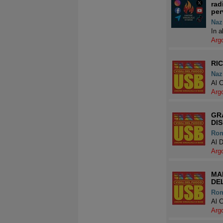
rad
per
Naz
In a
Arg
RI
Naz
Al C
Arg
GR
DI
Ro
Al 
Arg
MAN
DEL
Ro
Al 
Arg