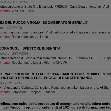
ionale
-
31/07/2026
Sottosegretario di Stato On. Emanuele PRISCO Capo Dipartimento dei Vigili
omento:
Vigili del Fuoco
GILI DEL FUOCO A ROMA: SGOMBERATORI SERIALI?
ma
-
30/07/2026
 pochi giorni troviamo ancora i Vigili del Fuoco della Capitale che si sono re
omento:
Ruolo di anzianità
,
Lazio
ORA SUGLI ISPETTORI. INDENNITA'
ionale
-
30/07/2026
Sottosegretario di Stato al Ministero dell’Interno On. Emanuele PRISCO Ca
omento:
Regolamenti e Leggi
,
Riforma CNVVF
ERVAZIONI IN MERITO ALLO STANZIAMENTO DI € 75.000 DESTI
LONTARIO DEI VIGILI DEL FUOCO DI CARATE BRIANZA
nza
-
29/07/2026
On. Alessandro Corbetta Consigliere Regionale della Lombardia e, p.c. Al Si
omento:
Lombardia
,
Rapporti Sindacali
blicazione esito della procedura di assegnazione alla prima sede di
ili del Fuoco in prova appartenenti al 102° corso di formazione teo