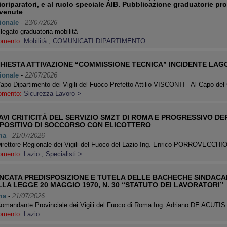
ioriparatori, e al ruolo speciale AIB. Pubblicazione graduatorie p
venute
ionale
-
23/07/2026
llegato graduatoria mobilità
omento:
Mobilità
,
COMUNICATI DIPARTIMENTO
CHIESTA ATTIVAZIONE “COMMISSIONE TECNICA” INCIDENTE LAG
ionale
-
22/07/2026
apo Dipartimento dei Vigili del Fuoco Prefetto Attilio VISCONTI Al Capo de
omento:
Sicurezza Lavoro >
AVI CRITICITÀ DEL SERVIZIO SMZT DI ROMA E PROGRESSIVO D
SPOSITIVO DI SOCCORSO CON ELICOTTERO
ma
-
21/07/2026
Direttore Regionale dei Vigili del Fuoco del Lazio Ing. Enrico PORROVEC
omento:
Lazio
,
Specialisti >
CATA PREDISPOSIZIONE E TUTELA DELLE BACHECHE SINDACALI 
LA LEGGE 20 MAGGIO 1970, N. 30 “STATUTO DEI LAVORATORI”
ma
-
21/07/2026
Comandante Provinciale dei Vigili del Fuoco di Roma Ing. Adriano DE ACU
omento:
Lazio