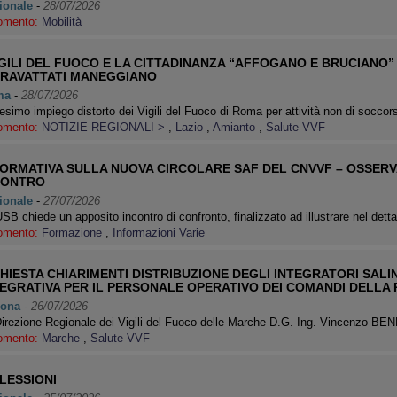
ionale
-
28/07/2026
omento:
Mobilità
VIGILI DEL FUOCO E LA CITTADINANZA “AFFOGANO E BRUCIANO”
CRAVATTATI MANEGGIANO
ma
-
28/07/2026
simo impiego distorto dei Vigili del Fuoco di Roma per attività non di soccor
omento:
NOTIZIE REGIONALI >
,
Lazio
,
Amianto
,
Salute VVF
FORMATIVA SULLA NUOVA CIRCOLARE SAF DEL CNVVF – OSSERVA
CONTRO
ionale
-
27/07/2026
SB chiede un apposito incontro di confronto, finalizzato ad illustrare nel dett
omento:
Formazione
,
Informazioni Varie
HIESTA CHIARIMENTI DISTRIBUZIONE DEGLI INTEGRATORI SALI
TEGRATIVA PER IL PERSONALE OPERATIVO DEI COMANDI DELLA
ona
-
26/07/2026
Direzione Regionale dei Vigili del Fuoco delle Marche D.G. Ing. Vincenzo
omento:
Marche
,
Salute VVF
LESSIONI