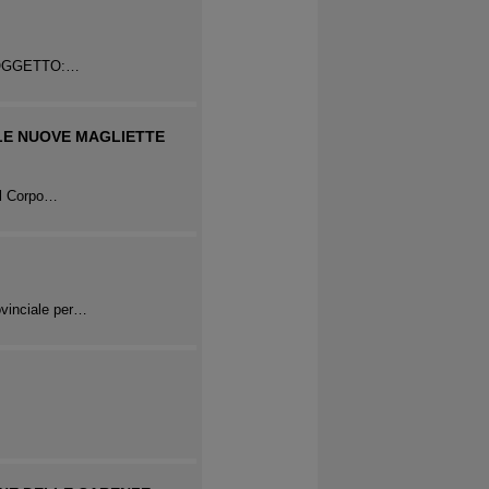
EVI OGGETTO:…
LE NUOVE MAGLIETTE
el Corpo…
rovinciale per…