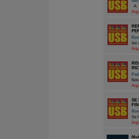
Naz
A: 
Arg
REP
PE
Ro
Ieri
Arg
RIS
RI
Pad
Not
Arg
SE 
FIN
Ro
Se l
Arg
Mob