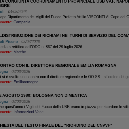
TA CONGIUNTA COORDINAMENTO PROVINCIALE USB VV.F. NAPOL
EGREI
oli
-
04/08/2026
apo Dipartimento dei Vigili del Fuoco Prefetto Attilio VISCONTI Al Capo del
omento:
Campania
DISTRIBUZIONE DEI RICHIAMI NEI TURNI DI SERVIZIO DEL COM
oli Piceno
-
03/08/2026
diata rettifica dell’ODG n. 867 del 29 luglio 2026
omento:
Marche
CONTRO CON IL DIRETTORE REGIONALE EMILIA ROMAGNA
ogna
-
03/08/2026
 si è svolto un incontro con il direttore regionale e le OO.SS., all’ordine del
omento:
Emiliaromagna
E AGOSTO 1980: BOLOGNA NON DIMENTICA
ogna
-
02/08/2026
e quest’anno i Vigili del Fuoco della USB erano in piazza per ricordare le vit
omento:
Informazioni Varie
CHIESTA DEL TESTO FINALE DEL "RIORDINO DEL CNVVF"