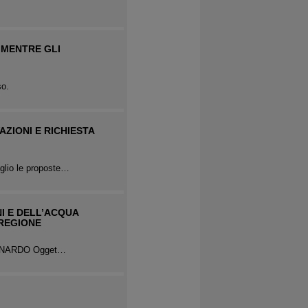
 MENTRE GLI
so.
ZIONI E RICHIESTA
aglio le proposte…
NI E DELL’ACQUA
 REGIONE
 BENNARDO Ogget…