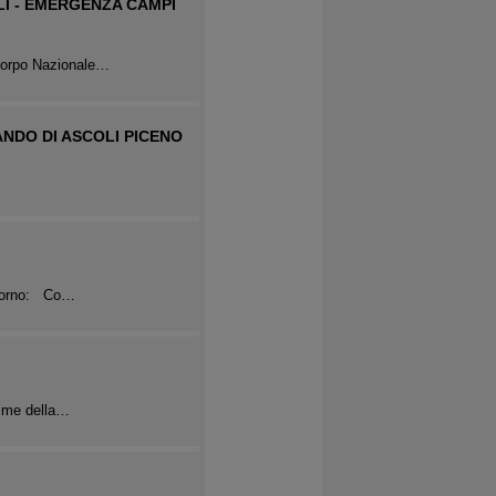
I - EMERGENZA CAMPI
 Corpo Nazionale…
ANDO DI ASCOLI PICENO
 giorno: Co…
time della…