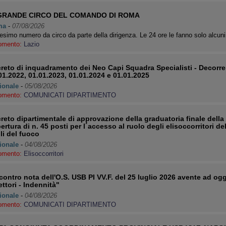
 GRANDE CIRCO DEL COMANDO DI ROMA
ma
-
07/08/2026
simo numero da circo da parte della dirigenza. Le 24 ore le fanno solo alcu
omento:
Lazio
reto di inquadramento dei Neo Capi Squadra Specialisti - Decorre
01.2022, 01.01.2023, 01.01.2024 e 01.01.2025
ionale
-
05/08/2026
omento:
COMUNICATI DIPARTIMENTO
reto dipartimentale di approvazione della graduatoria finale della 
ertura di n. 45 posti per l´accesso al ruolo degli elisoccorritori d
ili del fuoco
ionale
-
04/08/2026
omento:
Elisoccorritori
contro nota dell'O.S. USB PI VV.F. del 25 luglio 2026 avente ad og
ettori - Indennità"
ionale
-
04/08/2026
omento:
COMUNICATI DIPARTIMENTO