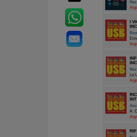
Naz
Arg
I 
IN
Ro
Enne
Arg
IN
IN
Naz
La U
Arg
RIC
IN
Anc
A: 
Arg
RIF