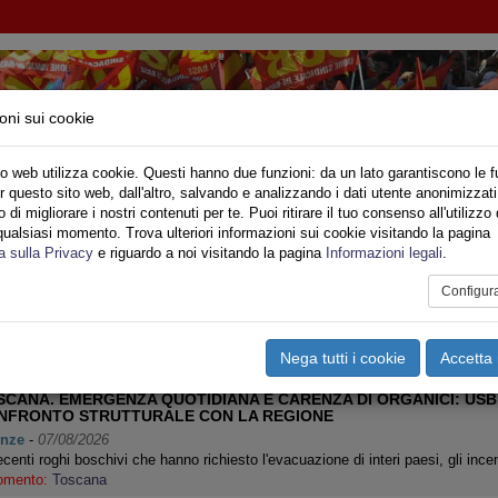
oni sui cookie
o web utilizza cookie. Questi hanno due funzioni: da un lato garantiscono le f
r questo sito web, dall'altro, salvando e analizzando i dati utente anonimizzati
IONE SINDACALE DI BASE SETTORE VIGILI DE
di migliorare i nostri contenuti per te. Puoi ritirare il tuo consenso all'utilizzo 
qualsiasi momento. Trova ulteriori informazioni sui cookie visitando la pagina
o
Privato
Territori
Sociale
Speciali
Multimedia
Are
a sulla Privacy
e riguardo a noi visitando la pagina
Informazioni legali
.
Configur
Pagina 1 di 286
<<
<
1
2
3
4
5
6
7
8
9
10
>
Nega tutti i cookie
Accetta 
SCANA. EMERGENZA QUOTIDIANA E CARENZA DI ORGANICI: USB
NFRONTO STRUTTURALE CON LA REGIONE
enze
-
07/08/2026
centi roghi boschivi che hanno richiesto l'evacuazione di interi paesi, gli inc
omento:
Toscana