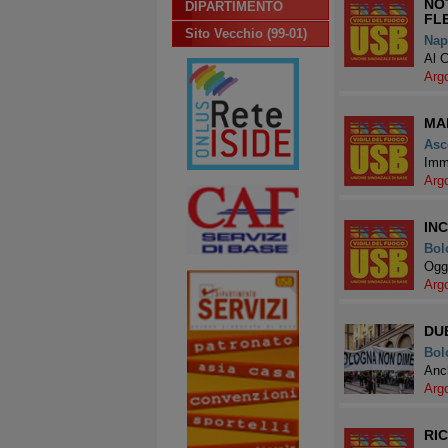
NO
DIPARTIMENTO
FL
Sito Vecchio (99-01)
Nap
Al C
Arg
MAL
Asc
Imme
Arg
IN
Bol
Oggi
Arg
DU
Bol
Anch
Arg
RI