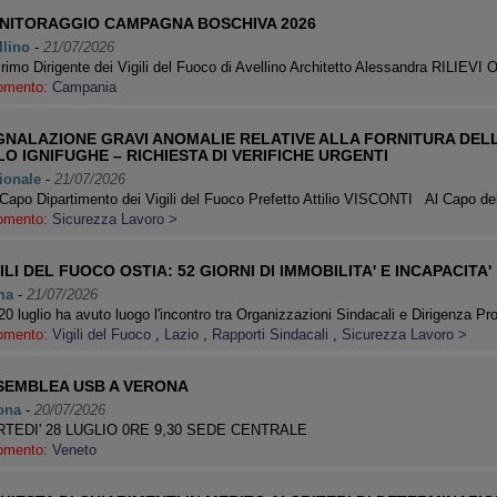
NITORAGGIO CAMPAGNA BOSCHIVA 2026
llino
-
21/07/2026
rimo Dirigente dei Vigili del Fuoco di Avellino Architetto Alessandra RILI
omento:
Campania
GNALAZIONE GRAVI ANOMALIE RELATIVE ALLA FORNITURA DEL
O IGNIFUGHE – RICHIESTA DI VERIFICHE URGENTI
ionale
-
21/07/2026
Capo Dipartimento dei Vigili del Fuoco Prefetto Attilio VISCONTI Al Capo d
omento:
Sicurezza Lavoro >
ILI DEL FUOCO OSTIA: 52 GIORNI DI IMMOBILITA' E INCAPACITA'
ma
-
21/07/2026
 20 luglio ha avuto luogo l'incontro tra Organizzazioni Sindacali e Dirigenza P
omento:
Vigili del Fuoco
,
Lazio
,
Rapporti Sindacali
,
Sicurezza Lavoro >
SEMBLEA USB A VERONA
ona
-
20/07/2026
TEDI' 28 LUGLIO 0RE 9,30 SEDE CENTRALE
omento:
Veneto