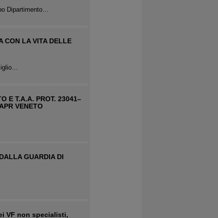
apo Dipartimento…
A CON LA VITA DELLE
siglio…
E T.A.A. PROT. 23041–
SAPR VENETO
 DALLA GUARDIA DI
i VF non specialisti,