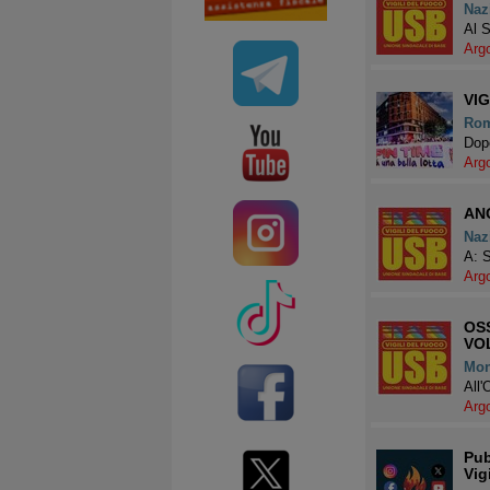
Naz
Al 
Arg
VI
Ro
Dopo
Arg
ANC
Naz
A: 
Arg
OSS
VO
Mo
All'
Arg
Pub
Vig