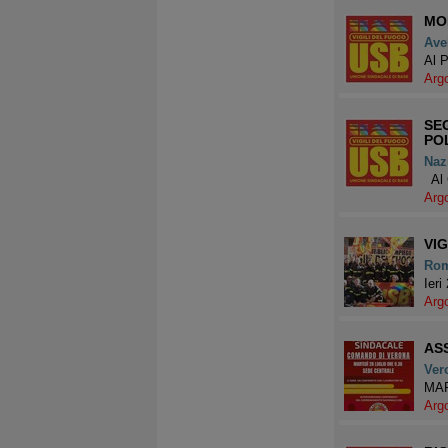
MO
Ave
Al P
Arg
SE
POL
Naz
Al 
Arg
VIG
Ro
Ieri
Arg
AS
Ver
MAR
Arg