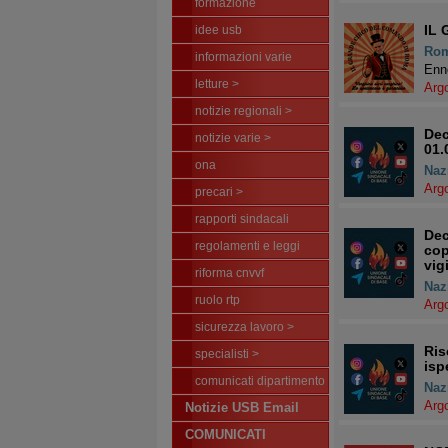
formazione
IL
idee usb
Ro
informazioni varie
Enne
letture >
Arg
notizie regionali >
Dec
notizie varie >
01.
ona
Naz
Arg
precari >
rapporti sindacali
Dec
regolamenti e leggi
cop
vig
riforma cnvvf
Naz
ruolo rtp
Arg
sicurezza lavoro >
Ris
specialisti >
isp
comunicati dipartimento
Naz
Arg
Notizie USB Email
COMUNICATI