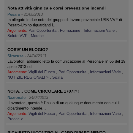
Nota attività ginnica e corsi prevenzione incendi
Pesaro
-
21/05/2013
In allegato le due note del gruppo di lavoro provinciale USB VVF di
Pesaro-Urbino riguardanti i…
Argomento:
Pari Opportunita
,
Formazione
,
Informazioni Varie
,
Salute VVF
,
Marche
COS'E' UN ELOGIO?
Siracusa
-
24/04/2013
Lavoratori, abbiamo letto la comunicazione al Personale n° 66 del 19
aprile 2013 ed…
Argomento:
Vigili del Fuoco
,
Pari Opportunita
,
Informazioni Varie
,
NOTIZIE REGIONALI >
,
Sicilia
NOTA… COME CIRCOLARE 1707!?!
Nazionale
-
24/04/2013
Lavoratori, questo è l’inizio di un qualunque documento con cui il
dipartimento intende…
Argomento:
Vigili del Fuoco
,
Pari Opportunita
,
Informazioni Varie
,
Precari >
RICHIESTO INCONTRO AL CAPO DIPARTIMENTO