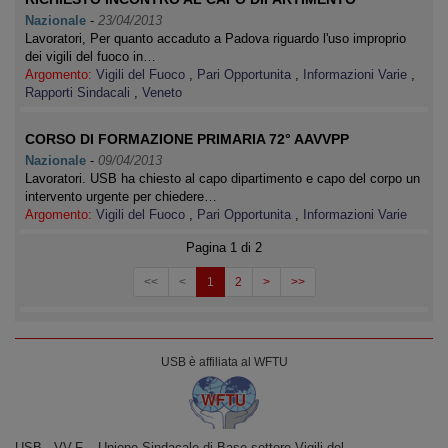
Nazionale
-
23/04/2013
Lavoratori, Per quanto accaduto a Padova riguardo l'uso improprio
dei vigili del fuoco in…
Argomento:
Vigili del Fuoco
,
Pari Opportunita
,
Informazioni Varie
,
Rapporti Sindacali
,
Veneto
CORSO DI FORMAZIONE PRIMARIA 72° AAVVPP
Nazionale
-
09/04/2013
Lavoratori. USB ha chiesto al capo dipartimento e capo del corpo un
intervento urgente per chiedere…
Argomento:
Vigili del Fuoco
,
Pari Opportunita
,
Informazioni Varie
Pagina 1 di 2
<<
<
1
2
>
>>
USB è affiliata al WFTU
USB ‐ VV.F. - Unione Sindacale di Base settore Vigili del