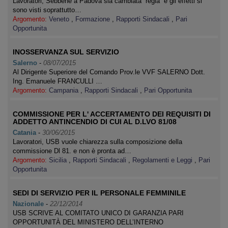
Lavoratori, Sebbene a Padova sia cambiata “regia” e gli effetti si
sono visti soprattutto…
Argomento:
Veneto
,
Formazione
,
Rapporti Sindacali
,
Pari
Opportunita
INOSSERVANZA SUL SERVIZIO
Salerno
-
08/07/2015
Al Dirigente Superiore del Comando Prov.le VVF SALERNO Dott.
Ing. Emanuele FRANCULLI …
Argomento:
Campania
,
Rapporti Sindacali
,
Pari Opportunita
COMMISSIONE PER L' ACCERTAMENTO DEI REQUISITI DI
ADDETTO ANTINCENDIO DI CUI AL D.LVO 81/08
Catania
-
30/06/2015
Lavoratori, USB vuole chiarezza sulla composizione della
commissione Dl 81. e non è pronta ad…
Argomento:
Sicilia
,
Rapporti Sindacali
,
Regolamenti e Leggi
,
Pari
Opportunita
SEDI DI SERVIZIO PER IL PERSONALE FEMMINILE
Nazionale
-
22/12/2014
USB SCRIVE AL COMITATO UNICO DI GARANZIA PARI
OPPORTUNITÀ DEL MINISTERO DELL’INTERNO