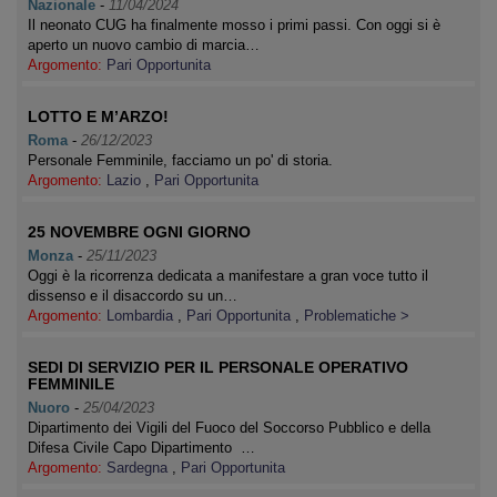
Nazionale
-
11/04/2024
Il neonato CUG ha finalmente mosso i primi passi. Con oggi si è
aperto un nuovo cambio di marcia…
Argomento:
Pari Opportunita
LOTTO E M’ARZO!
Roma
-
26/12/2023
Personale Femminile, facciamo un po' di storia.
Argomento:
Lazio
,
Pari Opportunita
25 NOVEMBRE OGNI GIORNO
Monza
-
25/11/2023
Oggi è la ricorrenza dedicata a manifestare a gran voce tutto il
dissenso e il disaccordo su un…
Argomento:
Lombardia
,
Pari Opportunita
,
Problematiche >
SEDI DI SERVIZIO PER IL PERSONALE OPERATIVO
FEMMINILE
Nuoro
-
25/04/2023
Dipartimento dei Vigili del Fuoco del Soccorso Pubblico e della
Difesa Civile Capo Dipartimento …
Argomento:
Sardegna
,
Pari Opportunita