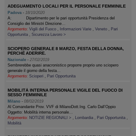
ADEGUAMENTO LOCALI PER IL PERSONALE FEMMINILE
Padova
-
18/10/2020
A: Dipartimento per le pari opportunità Presidenza del
Consiglio dei Ministri Direzione…
Argomento:
Vigili del Fuoco
,
Informazioni Varie
,
Veneto
,
Pari
Opportunita
,
Sicurezza Lavoro >
SCIOPERO GENERALE 8 MARZO, FESTA DELLA DONNA,
PERCHÉ ADERIRE.
Nazionale
-
27/02/2019
Sembrerebbe quasi anacronistico proporre proprio uno sciopero
generale il giorno della festa…
Argomento:
Scioperi
,
Pari Opportunita
MOBILITÀ INTERNA PERSONALE VIGILE DEL FUOCO DI
SESSO FEMMINILE
Milano
-
08/02/2019
Al Comandante Prov. VVF di MilanoDott.Ing. Carlo Dall’Oppio
Oggetto: Mobilità interna personale…
Argomento:
NOTIZIE REGIONALI >
,
Lombardia
,
Pari Opportunita
,
Mobilità