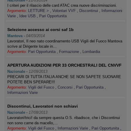
Nazionale
-
21/03/2014
I criteri per il rilascio delle card ATAC crea nuove discriminazioni.
Argomento:
LETTURE >
,
Volontari VVF
,
Discontinui
,
Informazioni
Varie
,
Idee USB
,
Pari Opportunita
Selezione accesso ai corsi saf 1b
Mantova
-
04/03/2014
Lavoratori, Il neo nato coordinamento USB Vigili del Fuoco Mantova
scrive al Dirigente locale in…
Argomento:
Pari Opportunita
,
Formazione
,
Lombardia
APERTURA AUDIZIONI PER 33 ORCHESTRALI DEL CNVVF
Nazionale
-
12/09/2013
PRECARI DI TUTTA ITALIA ANCHE SE NON SAPETE SUONARE
POTETE BEN SPERARE!!!
Argomento:
Vigili del Fuoco
,
Concorsi
,
Pari Opportunita
,
Informazioni Varie
Discontinui, Lavoratori non schiavi
Nazionale
-
17/08/2013
Lavoratori/trici! da sempre questa O.S. ribadisce, che i Discontinui
non sono carne da macello,…
Argomento:
Vigili del Fuoco
,
Informazioni Varie
,
Pari Opportunita
,