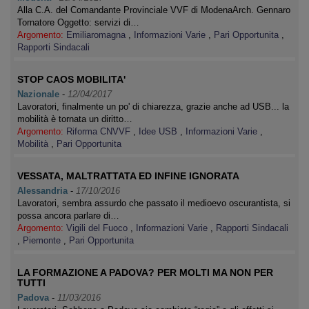
Alla C.A. del Comandante Provinciale VVF di ModenaArch. Gennaro
Tornatore Oggetto: servizi di…
Argomento:
Emiliaromagna
,
Informazioni Varie
,
Pari Opportunita
,
Rapporti Sindacali
STOP CAOS MOBILITA'
Nazionale
-
12/04/2017
Lavoratori, finalmente un po' di chiarezza, grazie anche ad USB... la
mobilità è tornata un diritto…
Argomento:
Riforma CNVVF
,
Idee USB
,
Informazioni Varie
,
Mobilità
,
Pari Opportunita
VESSATA, MALTRATTATA ED INFINE IGNORATA
Alessandria
-
17/10/2016
Lavoratori, sembra assurdo che passato il medioevo oscurantista, si
possa ancora parlare di…
Argomento:
Vigili del Fuoco
,
Informazioni Varie
,
Rapporti Sindacali
,
Piemonte
,
Pari Opportunita
LA FORMAZIONE A PADOVA? PER MOLTI MA NON PER
TUTTI
Padova
-
11/03/2016