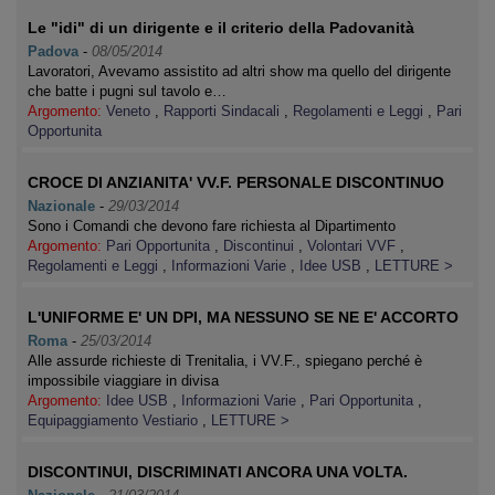
Le "idi" di un dirigente e il criterio della Padovanità
Padova
-
08/05/2014
Lavoratori, Avevamo assistito ad altri show ma quello del dirigente
che batte i pugni sul tavolo e…
Argomento:
Veneto
,
Rapporti Sindacali
,
Regolamenti e Leggi
,
Pari
Opportunita
CROCE DI ANZIANITA' VV.F. PERSONALE DISCONTINUO
Nazionale
-
29/03/2014
Sono i Comandi che devono fare richiesta al Dipartimento
Argomento:
Pari Opportunita
,
Discontinui
,
Volontari VVF
,
Regolamenti e Leggi
,
Informazioni Varie
,
Idee USB
,
LETTURE >
L'UNIFORME E' UN DPI, MA NESSUNO SE NE E' ACCORTO
Roma
-
25/03/2014
Alle assurde richieste di Trenitalia, i VV.F., spiegano perché è
impossibile viaggiare in divisa
Argomento:
Idee USB
,
Informazioni Varie
,
Pari Opportunita
,
Equipaggiamento Vestiario
,
LETTURE >
DISCONTINUI, DISCRIMINATI ANCORA UNA VOLTA.