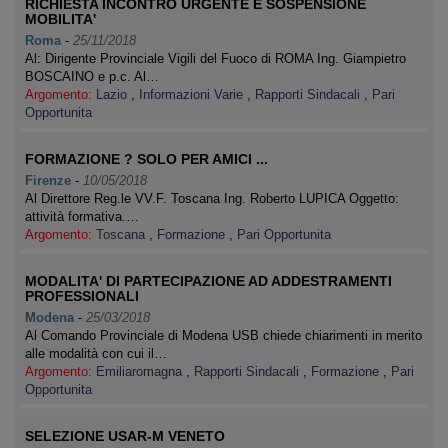
RICHIESTA INCONTRO URGENTE E SOSPENSIONE
MOBILITA'
Roma
-
25/11/2018
Al: Dirigente Provinciale Vigili del Fuoco di ROMA Ing. Giampietro
BOSCAINO e p.c. Al…
Argomento:
Lazio
,
Informazioni Varie
,
Rapporti Sindacali
,
Pari
Opportunita
FORMAZIONE ? SOLO PER AMICI ...
Firenze
-
10/05/2018
Al Direttore Reg.le VV.F. Toscana Ing. Roberto LUPICA Oggetto:
attività formativa.…
Argomento:
Toscana
,
Formazione
,
Pari Opportunita
MODALITA' DI PARTECIPAZIONE AD ADDESTRAMENTI
PROFESSIONALI
Modena
-
25/03/2018
Al Comando Provinciale di Modena USB chiede chiarimenti in merito
alle modalità con cui il…
Argomento:
Emiliaromagna
,
Rapporti Sindacali
,
Formazione
,
Pari
Opportunita
SELEZIONE USAR-M VENETO