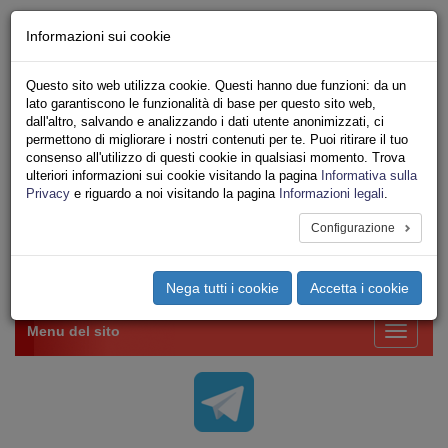
Chi siamo - Statuto
Informazioni sui cookie
Le nostre sedi
Servizi
Questo sito web utilizza cookie. Questi hanno due funzioni: da un
Iscriviti Online
lato garantiscono le funzionalità di base per questo sito web,
Ricerca
dall'altro, salvando e analizzando i dati utente anonimizzati, ci
Area Stampa
permettono di migliorare i nostri contenuti per te. Puoi ritirare il tuo
consenso all'utilizzo di questi cookie in qualsiasi momento. Trova
Privacy
ulteriori informazioni sui cookie visitando la pagina
Informativa sulla
VV.F.
Privacy
e riguardo a noi visitando la pagina
Informazioni legali
.
UNIONE SINDACALE DI BASE SETTORE VIGILI
DEL FUOCO
Configurazione
Toggle
Nega tutti i cookie
Accetta i cookie
navigation
Menu del sito
Toggle
navigati