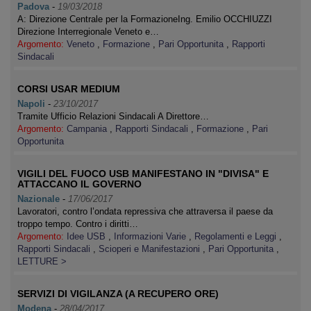
Padova
-
19/03/2018
A: Direzione Centrale per la FormazioneIng. Emilio OCCHIUZZI
Direzione Interregionale Veneto e…
Argomento:
Veneto
,
Formazione
,
Pari Opportunita
,
Rapporti
Sindacali
CORSI USAR MEDIUM
Napoli
-
23/10/2017
Tramite Ufficio Relazioni Sindacali A Direttore…
Argomento:
Campania
,
Rapporti Sindacali
,
Formazione
,
Pari
Opportunita
VIGILI DEL FUOCO USB MANIFESTANO IN "DIVISA" E
ATTACCANO IL GOVERNO
Nazionale
-
17/06/2017
Lavoratori, contro l’ondata repressiva che attraversa il paese da
troppo tempo. Contro i diritti…
Argomento:
Idee USB
,
Informazioni Varie
,
Regolamenti e Leggi
,
Rapporti Sindacali
,
Scioperi e Manifestazioni
,
Pari Opportunita
,
LETTURE >
SERVIZI DI VIGILANZA (A RECUPERO ORE)
Modena
-
28/04/2017