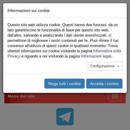
Chi siamo - Statuto
Informazioni sui cookie
Le nostre sedi
Servizi
Questo sito web utilizza cookie. Questi hanno due funzioni: da un
Iscriviti Online
lato garantiscono le funzionalità di base per questo sito web,
Ricerca
dall'altro, salvando e analizzando i dati utente anonimizzati, ci
Area Stampa
permettono di migliorare i nostri contenuti per te. Puoi ritirare il tuo
consenso all'utilizzo di questi cookie in qualsiasi momento. Trova
Privacy
ulteriori informazioni sui cookie visitando la pagina
Informativa sulla
VV.F.
Privacy
e riguardo a noi visitando la pagina
Informazioni legali
.
UNIONE SINDACALE DI BASE SETTORE VIGILI
DEL FUOCO
Configurazione
Toggle
Nega tutti i cookie
Accetta i cookie
navigation
Menu del sito
Toggle
navigati