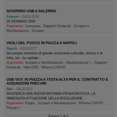
SCIOPERO USB A SALERNO
Salerno
-
02/01/2018
16 GENNAIO 2018
Argomento:
Campania
,
Rapporti Sindacali
,
Scioperi e
Manifestazioni
,
Scioperi
VIGILI DEL FUOCO IN PIAZZA A NAPOLI
Napoli
-
02/12/2017
Da sempre sinonimo di grande rivoluzione culturale, storica e di
lotta, ieri , la capitale…
Argomento:
Scioperi e Manifestazioni
,
Manifestazioni >
,
Rapporti
Sindacali
,
Idee USB
,
Riforma CNVVF
USB VV.F. IN PIAZZA A TESTA ALTA PER IL CONTRATTO E
ASSUNZIONI PRECARI
Bari
-
24/11/2017
RIVENDICA UNA NUOVA RIFORMA PENSIONISTICA; LA
IMMEDIATA ATTUAZIONE DELLA RISOLUZIONE…
Argomento:
Puglia
,
Scioperi e Manifestazioni
,
Riforma CNVVF
,
Precari >
Pagina 1 di 5