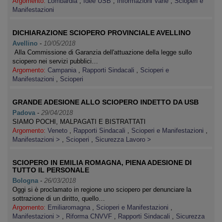
Argomento:
Lombardia
,
Idee USB
,
Informazioni Varie
,
Scioperi e
Manifestazioni
DICHIARAZIONE SCIOPERO PROVINCIALE AVELLINO
Avellino
-
10/05/2018
Alla Commissione di Garanzia dell'attuazione della legge sullo
sciopero nei servizi pubblici…
Argomento:
Campania
,
Rapporti Sindacali
,
Scioperi e
Manifestazioni
,
Scioperi
GRANDE ADESIONE ALLO SCIOPERO INDETTO DA USB
Padova
-
29/04/2018
SIAMO POCHI, MALPAGATI E BISTRATTATI
Argomento:
Veneto
,
Rapporti Sindacali
,
Scioperi e Manifestazioni
,
Manifestazioni >
,
Scioperi
,
Sicurezza Lavoro >
SCIOPERO IN EMILIA ROMAGNA, PIENA ADESIONE DI
TUTTO IL PERSONALE
Bologna
-
26/03/2018
Oggi si è proclamato in regione uno sciopero per denunciare la
sottrazione di un diritto, quello…
Argomento:
Emiliaromagna
,
Scioperi e Manifestazioni
,
Manifestazioni >
,
Riforma CNVVF
,
Rapporti Sindacali
,
Sicurezza