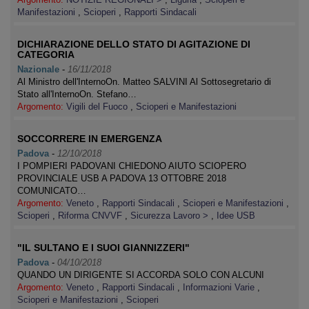
Manifestazioni
,
Scioperi
,
Rapporti Sindacali
DICHIARAZIONE DELLO STATO DI AGITAZIONE DI
CATEGORIA
Nazionale
-
16/11/2018
Al Ministro dell'InternoOn. Matteo SALVINI Al Sottosegretario di
Stato all'InternoOn. Stefano…
Argomento:
Vigili del Fuoco
,
Scioperi e Manifestazioni
SOCCORRERE IN EMERGENZA
Padova
-
12/10/2018
I POMPIERI PADOVANI CHIEDONO AIUTO SCIOPERO
PROVINCIALE USB A PADOVA 13 OTTOBRE 2018
COMUNICATO…
Argomento:
Veneto
,
Rapporti Sindacali
,
Scioperi e Manifestazioni
,
Scioperi
,
Riforma CNVVF
,
Sicurezza Lavoro >
,
Idee USB
"IL SULTANO E I SUOI GIANNIZZERI"
Padova
-
04/10/2018
QUANDO UN DIRIGENTE SI ACCORDA SOLO CON ALCUNI
Argomento:
Veneto
,
Rapporti Sindacali
,
Informazioni Varie
,
Scioperi e Manifestazioni
,
Scioperi