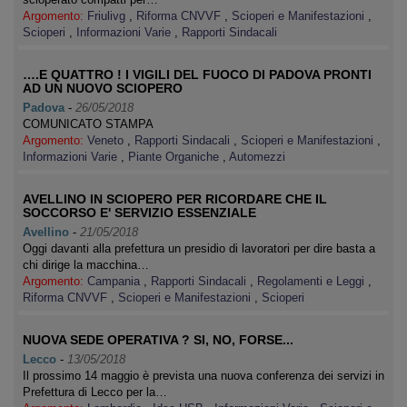
Argomento:
Friulivg
,
Riforma CNVVF
,
Scioperi e Manifestazioni
,
Scioperi
,
Informazioni Varie
,
Rapporti Sindacali
….E QUATTRO ! I VIGILI DEL FUOCO DI PADOVA PRONTI
AD UN NUOVO SCIOPERO
Padova
-
26/05/2018
COMUNICATO STAMPA
Argomento:
Veneto
,
Rapporti Sindacali
,
Scioperi e Manifestazioni
,
Informazioni Varie
,
Piante Organiche
,
Automezzi
AVELLINO IN SCIOPERO PER RICORDARE CHE IL
SOCCORSO E' SERVIZIO ESSENZIALE
Avellino
-
21/05/2018
Oggi davanti alla prefettura un presidio di lavoratori per dire basta a
chi dirige la macchina…
Argomento:
Campania
,
Rapporti Sindacali
,
Regolamenti e Leggi
,
Riforma CNVVF
,
Scioperi e Manifestazioni
,
Scioperi
NUOVA SEDE OPERATIVA ? SI, NO, FORSE...
Lecco
-
13/05/2018
Il prossimo 14 maggio è prevista una nuova conferenza dei servizi in
Prefettura di Lecco per la…