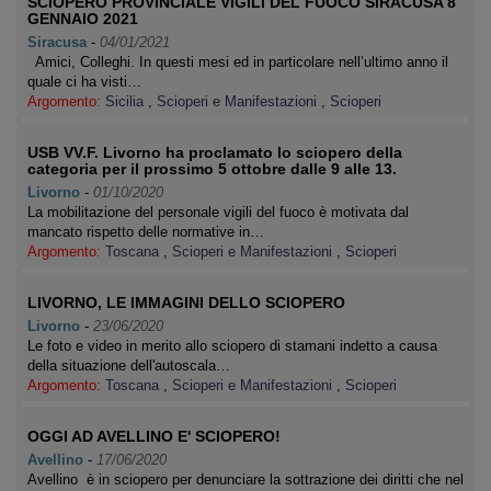
SCIOPERO PROVINCIALE VIGILI DEL FUOCO SIRACUSA 8
GENNAIO 2021
Siracusa
-
04/01/2021
Amici, Colleghi. In questi mesi ed in particolare nell’ultimo anno il
quale ci ha visti…
Argomento:
Sicilia
,
Scioperi e Manifestazioni
,
Scioperi
USB VV.F. Livorno ha proclamato lo sciopero della
categoria per il prossimo 5 ottobre dalle 9 alle 13.
Livorno
-
01/10/2020
La mobilitazione del personale vigili del fuoco è motivata dal
mancato rispetto delle normative in…
Argomento:
Toscana
,
Scioperi e Manifestazioni
,
Scioperi
LIVORNO, LE IMMAGINI DELLO SCIOPERO
Livorno
-
23/06/2020
Le foto e video in merito allo sciopero di stamani indetto a causa
della situazione dell'autoscala…
Argomento:
Toscana
,
Scioperi e Manifestazioni
,
Scioperi
OGGI AD AVELLINO E' SCIOPERO!
Avellino
-
17/06/2020
Avellino è in sciopero per denunciare la sottrazione dei diritti che nel