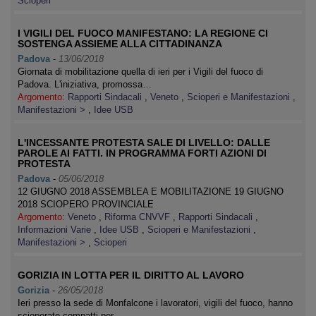
Scioperi
I VIGILI DEL FUOCO MANIFESTANO: LA REGIONE CI
SOSTENGA ASSIEME ALLA CITTADINANZA
Padova
-
13/06/2018
Giornata di mobilitazione quella di ieri per i Vigili del fuoco di
Padova. L'iniziativa, promossa…
Argomento:
Rapporti Sindacali
,
Veneto
,
Scioperi e Manifestazioni
,
Manifestazioni >
,
Idee USB
L'INCESSANTE PROTESTA SALE DI LIVELLO: DALLE
PAROLE AI FATTI. IN PROGRAMMA FORTI AZIONI DI
PROTESTA
Padova
-
05/06/2018
12 GIUGNO 2018 ASSEMBLEA E MOBILITAZIONE 19 GIUGNO
2018 SCIOPERO PROVINCIALE
Argomento:
Veneto
,
Riforma CNVVF
,
Rapporti Sindacali
,
Informazioni Varie
,
Idee USB
,
Scioperi e Manifestazioni
,
Manifestazioni >
,
Scioperi
GORIZIA IN LOTTA PER IL DIRITTO AL LAVORO
Gorizia
-
26/05/2018
Ieri presso la sede di Monfalcone i lavoratori, vigili del fuoco, hanno
scioperato compatti per…