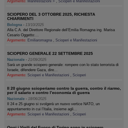
Argomento:
Manifestazioni >
,
Scioperi e Manifestazioni
SCIOPERO DEL 3 OTTOBRE 2025, RICHIESTA
CHIARIMENTI
Bologna
-
13/10/2025
Alla C.A. del Direttore Regionale dell’Emilia Romagna ing. Marisa
Cesario Oggetto:…
Argomento:
Emiliaromagna
,
Scioperi e Manifestazioni
SCIOPERO GENERALE 22 SETTEMBRE 2025
Nazionale
-
21/09/2025
Sarà un grande sciopero generale: rompere con lo stato terrorista di
Israele, difendere Gaza, dire…
Argomento:
Scioperi e Manifestazioni
,
Scioperi
Il 20 giugno scioperiamo contro la guerra, contro il riarmo,
per il salario e contro l’economia di guerra
Nazionale
-
18/06/2025
Il 24 e 25 giugno si svolgerà un nuovo vertice NATO, un
appuntamento in cui l’Italia, insieme agli…
Argomento:
Scioperi e Manifestazioni
,
Scioperi
Oggi i Vigili del Fuoco di Torino sono in sciopero.