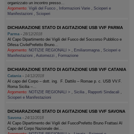
organizzato un incontro presso…
Argomento:
Vigili del Fuoco
,
Informazioni Varie
,
Scioperi e
Manifestazioni
,
Scioperi
DICHIARAZIONE STATO DI AGITAZIONE USB VVF PARMA
Parma
-
28/12/2018
Al Capo Dipartimento dei Vigili del Fuoco del Soccorso Pubblico e
Difesa CivilePrefetto Bruno…
Argomento:
NOTIZIE REGIONALI >
,
Emiliaromagna
,
Scioperi e
Manifestazioni
,
Automezzi
,
Formazione
DICHIARAZIONE STATO DI AGITAZIONE USB VVF CATANIA
Catania
-
14/12/2018
Al capo del Corpo – dott. ing. F. Dattilo – Romae p. c. USB VV.F.
Roma Sicilia –…
Argomento:
NOTIZIE REGIONALI >
,
Sicilia
,
Rapporti Sindacali
,
Scioperi e Manifestazioni
DICHIARAZIONE STATO DI AGITAZIONE USB VVF SAVONA
Savona
-
24/11/2018
Al Capo Dipartimento dei Vigili del FuocoPrefetto Bruno Frattasi Al
Capo del Corpo Nazionale dei…
Argomento:
NOTIZIE REGIONALI >
,
Liguria
,
Scioperi e