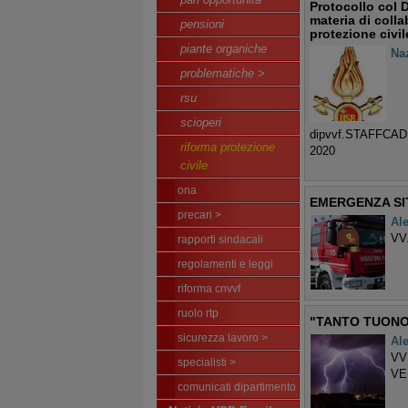
Protocollo col 
materia di coll
pensioni
protezione civil
piante organiche
Na
problematiche >
rsu
scioperi
dipvvf.STAFFCAD
riforma protezione
2020
civile
ona
EMERGENZA SIT
precari >
Al
VV
rapporti sindacali
regolamenti e leggi
riforma cnvvf
ruolo rtp
"TANTO TUONO'
sicurezza lavoro >
Al
VV
specialisti >
VE
comunicati dipartimento