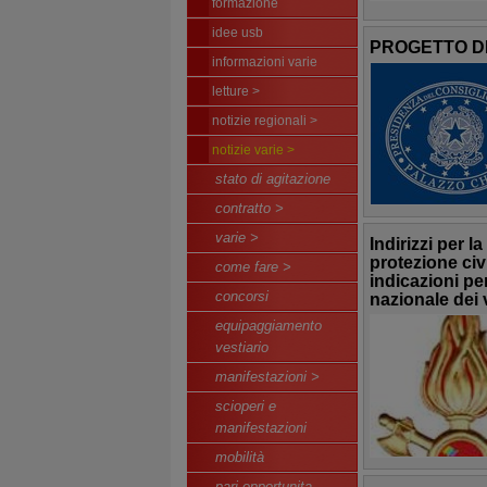
formazione
idee usb
PROGETTO DI
informazioni varie
letture >
notizie regionali >
notizie varie >
stato di agitazione
contratto >
varie >
Indirizzi per l
protezione civil
come fare >
indicazioni pe
concorsi
nazionale dei v
equipaggiamento
vestiario
manifestazioni >
scioperi e
manifestazioni
mobilità
pari opportunita