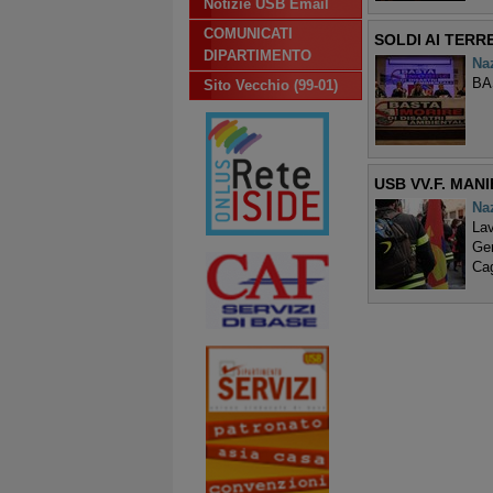
Notizie USB Email
COMUNICATI
SOLDI AI TERR
DIPARTIMENTO
Na
BA
Sito Vecchio (99-01)
USB VV.F. MANI
Na
Lav
Gen
Cag