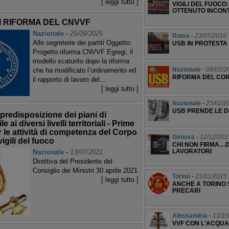
[ leggi tutto ]
VIGILI DEL FUOCO
OTTENUTO INCON
 RIFORMA DEL CNVVF
Nazionale
-
25/09/2025
Roma
-
23/05/2016
Alle segreterie dei partiti Oggetto:
USB IN PROTESTA 
Progetto riforma CNVVF Egregi, il
modello scaturito dopo la riforma
Nazionale
-
09/05/2
che ha modificato l’ordinamento ed
RIFORMA DEL CO
il rapporto di lavoro del…
[ leggi tutto ]
Nazionale
-
25/02/2
USB PRENDE LE D
a predisposizione dei piani di
e ai diversi livelli territoriali - Prime
r le attività di competenza del Corpo
Genova
-
12/12/201
igili del fuoco
CHI NON FIRMA…D
LAVORATORI
Nazionale
-
13/07/2021
Direttiva del Presidente del
Consiglio dei Ministri 30 aprile 2021
Torino
-
21/01/2015
[ leggi tutto ]
ANCHE A TORINO S
PRECARI
Alessandria
-
13/10
VVF CON L'ACQUA