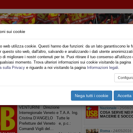
oni sui cookie
o web utilizza cookie. Questi hanno due funzioni: da un lato garantiscono le f
r questo sito web, dall'altro, salvando e analizzando i dati utente anonimizzati
IONE SINDACALE DI BASE SETTORE VIGILI DE
di migliorare i nostri contenuti per te. Puoi ritirare il tuo consenso all'utilizzo 
qualsiasi momento. Trova ulteriori informazioni sui cookie visitando la pagina
o
Privato
Territori
Sociale
Speciali
Multimedia
Are
a sulla Privacy
e riguardo a noi visitando la pagina
Informazioni legali
.
Configur
 Protezione Civile
Alessandria
-
01/11
DI RICERCA PERSONA
DILETTANTI ALLO
Nega tutti i cookie
Accetta 
Padova
-
20/01/2026
A: Assessore Regionale Elisa
VENTURINI Direzione
Nazionale
-
25/08/2
Interregionale Veneto e T.A.A. Ing.
COSA SERVE NEI P
MACERIE E SOCC
Cristina D’ANGELO Tutte le
Prefetture del Veneto e, p.c.:
Comandi Vigili del…
Roma
-
24/05/2016