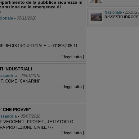
Dipartimento della pubblica sicurezza in
aborazione nelle emergenze di
e
Nazionale
-
11/10/2
DISSESTO IDROG
zionale
-
05/11/2020
IP.REGISTROUFFICIALE.U.0018962.05-11-
[ leggi tutto ]
I INDUSTRIALI
essandria
-
29/01/2019
.F. COME “CANARINI”
[ leggi tutto ]
 CHE PIOVVE"
essandria
-
05/07/2018
F VEGGENTI, PROFETI, JETTATORI O
RA PROTEZIONE CIVILE???
[ leggi tutto ]