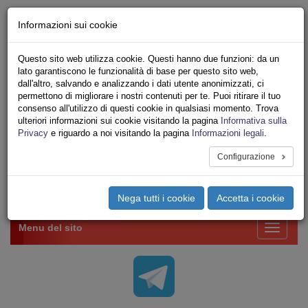
Chi siamo - Statuto
Informazioni sui cookie
Le nostre sedi
Servizi
Questo sito web utilizza cookie. Questi hanno due funzioni: da un
Iscriviti Online
lato garantiscono le funzionalità di base per questo sito web,
Ricerca
dall'altro, salvando e analizzando i dati utente anonimizzati, ci
Area Stampa
permettono di migliorare i nostri contenuti per te. Puoi ritirare il tuo
consenso all'utilizzo di questi cookie in qualsiasi momento. Trova
Privacy
ulteriori informazioni sui cookie visitando la pagina
Informativa sulla
VV.F.
Privacy
e riguardo a noi visitando la pagina
Informazioni legali
.
UNIONE SINDACALE DI BASE SETTORE VIGILI
DEL FUOCO
Configurazione
Toggle
Nega tutti i cookie
Accetta i cookie
navigation
Menu del sito
Toggle
navigati