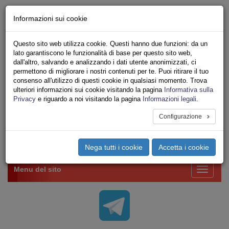
Chi siamo - Statuto
Informazioni sui cookie
Le nostre sedi
Servizi
Questo sito web utilizza cookie. Questi hanno due funzioni: da un
Iscriviti Online
lato garantiscono le funzionalità di base per questo sito web,
Ricerca
dall'altro, salvando e analizzando i dati utente anonimizzati, ci
Area Stampa
permettono di migliorare i nostri contenuti per te. Puoi ritirare il tuo
consenso all'utilizzo di questi cookie in qualsiasi momento. Trova
Privacy
ulteriori informazioni sui cookie visitando la pagina
Informativa sulla
VV.F.
Privacy
e riguardo a noi visitando la pagina
Informazioni legali
.
UNIONE SINDACALE DI BASE SETTORE VIGILI
DEL FUOCO
Configurazione
Toggle
Nega tutti i cookie
Accetta i cookie
navigation
Menu del sito
Toggle
navigati