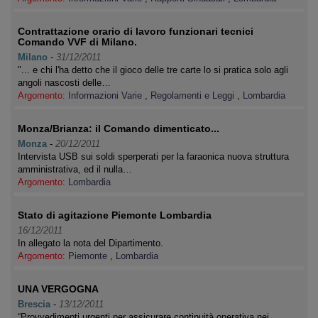
Contrattazione orario di lavoro funzionari tecnici
Comando VVF di Milano.
Milano
-
31/12/2011
"... e chi l'ha detto che il gioco delle tre carte lo si pratica solo agli
angoli nascosti delle…
Argomento:
Informazioni Varie
,
Regolamenti e Leggi
,
Lombardia
Monza/Brianza: il Comando dimenticato...
Monza
-
20/12/2011
Intervista USB sui soldi sperperati per la faraonica nuova struttura
amministrativa, ed il nulla…
Argomento:
Lombardia
Stato di agitazione Piemonte Lombardia
16/12/2011
In allegato la nota del Dipartimento.
Argomento:
Piemonte
,
Lombardia
UNA VERGOGNA
Brescia
-
13/12/2011
“Provvedimenti urgenti per assicurare continuità operativa nei