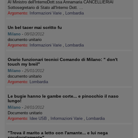
Al Ministro dell'InternoDott.ssa Annamaria CANCELLIERIAl
Sottosegretario di Stato all'Interno Dott. …
Argomento:
Informazioni Varie
,
Lombardia
Un bel tacer mai scritto fu
Milano
-
08/02/2012
documento unitario
Argomento:
Informazioni Varie
,
Lombardia
Orario funzionari tecnici Comando di Milano: " don't
touch my breil"
Milano
-
25/01/2012
documento unitario
Argomento:
Lombardia
Le bugie hanno le gambe corte... e pinocchio il naso
lungo!
Milano
-
24/01/2012
Documento unitario
Argomento:
Idee USB
,
Informazioni Varie
,
Lombardia
"Trova il marito a letto con l'amante... e lui nega
spudoratamente"