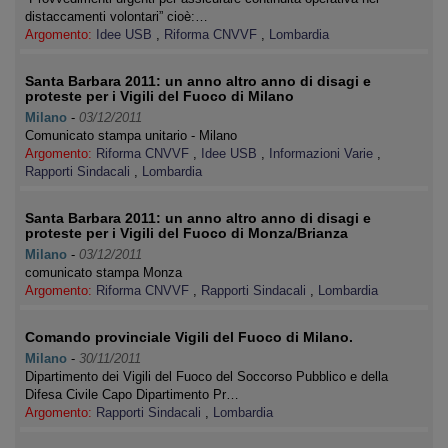
distaccamenti volontari” cioè:…
Argomento:
Idee USB
,
Riforma CNVVF
,
Lombardia
Santa Barbara 2011: un anno altro anno di disagi e
proteste per i Vigili del Fuoco di Milano
Milano
-
03/12/2011
Comunicato stampa unitario - Milano
Argomento:
Riforma CNVVF
,
Idee USB
,
Informazioni Varie
,
Rapporti Sindacali
,
Lombardia
Santa Barbara 2011: un anno altro anno di disagi e
proteste per i Vigili del Fuoco di Monza/Brianza
Milano
-
03/12/2011
comunicato stampa Monza
Argomento:
Riforma CNVVF
,
Rapporti Sindacali
,
Lombardia
Comando provinciale Vigili del Fuoco di Milano.
Milano
-
30/11/2011
Dipartimento dei Vigili del Fuoco del Soccorso Pubblico e della
Difesa Civile Capo Dipartimento Pr…
Argomento:
Rapporti Sindacali
,
Lombardia