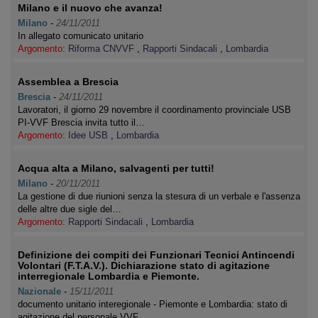
Milano e il nuovo che avanza!
Milano
-
24/11/2011
In allegato comunicato unitario
Argomento:
Riforma CNVVF
,
Rapporti Sindacali
,
Lombardia
Assemblea a Brescia
Brescia
-
24/11/2011
Lavoratori, il giorno 29 novembre il coordinamento provinciale USB
PI-VVF Brescia invita tutto il…
Argomento:
Idee USB
,
Lombardia
Acqua alta a Milano, salvagenti per tutti!
Milano
-
20/11/2011
La gestione di due riunioni senza la stesura di un verbale e l'assenza
delle altre due sigle del…
Argomento:
Rapporti Sindacali
,
Lombardia
Definizione dei compiti dei Funzionari Tecnici Antincendi
Volontari (F.T.A.V.). Dichiarazione stato di agitazione
interregionale Lombardia e Piemonte.
Nazionale
-
15/11/2011
documento unitario interegionale - Piemonte e Lombardia: stato di
agitazione del personale VVF.