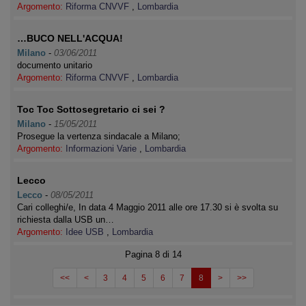
Argomento:
Riforma CNVVF
,
Lombardia
…BUCO NELL'ACQUA!
Milano
-
03/06/2011
documento unitario
Argomento:
Riforma CNVVF
,
Lombardia
Toc Toc Sottosegretario ci sei ?
Milano
-
15/05/2011
Prosegue la vertenza sindacale a Milano;
Argomento:
Informazioni Varie
,
Lombardia
Lecco
Lecco
-
08/05/2011
Cari colleghi/e, In data 4 Maggio 2011 alle ore 17.30 si è svolta su
richiesta dalla USB un…
Argomento:
Idee USB
,
Lombardia
Pagina 8 di 14
<<
<
3
4
5
6
7
8
>
>>