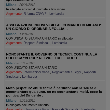
Milano
-
20/01/2012
In allegato articolo di giornale e link video.
Argomento:
Riforma CNVVF
,
Lombardia
ASSEGNAZIONE NUOVI VIGILI AL COMANDO DI MILANO:
UN GIORNO DI ORDINARIA FOLLIA…
Milano
-
13/01/2012
COMUNICATO STAMPA UNITARIO in allegato
Argomento:
Rapporti Sindacali
,
Lombardia
NONOSTANTE IL GOVERNO DI TECNICI, CONTINUA LA
POLITICA "VERDE" NEI VIGILI DEL FUOCO
Milano
-
31/12/2011
COMUNICATO STAMPA UNITARIO
Argomento:
Informazioni Varie
,
Regolamenti e Leggi
,
Rapporti
Sindacali
,
Lombardia
Moto perpetuo: chi si ferma è perduto! con la scusa di
accontentare qualcuno, se ne scontentano molti, ecco la
politica del Dirigente .
Milano
-
31/12/2011
in allegato documento unitario
Argomento:
Informazioni Varie
,
Rapporti Sindacali
,
Lombardia