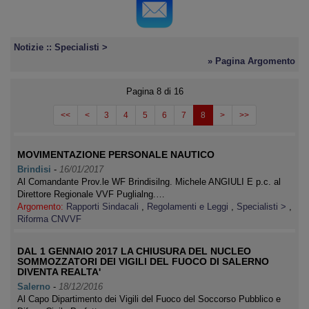
Notizie :: Specialisti >
» Pagina Argomento
Pagina 8 di 16
<<
<
3
4
5
6
7
8
>
>>
MOVIMENTAZIONE PERSONALE NAUTICO
Brindisi
-
16/01/2017
Al Comandante Prov.le WF Brindisilng. Michele ANGIULI E p.c. al
Direttore Regionale VVF Puglialng.…
Argomento:
Rapporti Sindacali
,
Regolamenti e Leggi
,
Specialisti >
,
Riforma CNVVF
DAL 1 GENNAIO 2017 LA CHIUSURA DEL NUCLEO
SOMMOZZATORI DEI VIGILI DEL FUOCO DI SALERNO
DIVENTA REALTA'
Salerno
-
18/12/2016
Al Capo Dipartimento dei Vigili del Fuoco del Soccorso Pubblico e