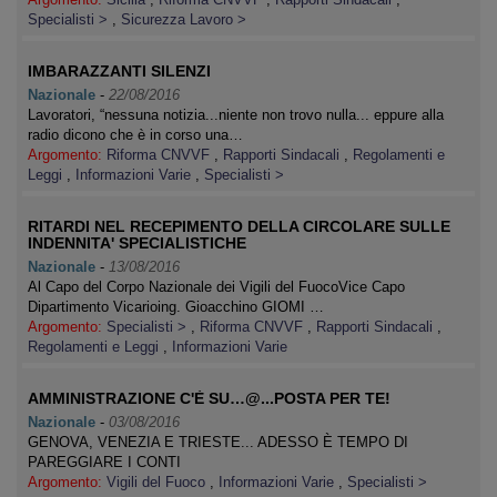
Specialisti >
,
Sicurezza Lavoro >
IMBARAZZANTI SILENZI
Nazionale
-
22/08/2016
Lavoratori, “nessuna notizia...niente non trovo nulla... eppure alla
radio dicono che è in corso una…
Argomento:
Riforma CNVVF
,
Rapporti Sindacali
,
Regolamenti e
Leggi
,
Informazioni Varie
,
Specialisti >
RITARDI NEL RECEPIMENTO DELLA CIRCOLARE SULLE
INDENNITA' SPECIALISTICHE
Nazionale
-
13/08/2016
Al Capo del Corpo Nazionale dei Vigili del FuocoVice Capo
Dipartimento Vicarioing. Gioacchino GIOMI …
Argomento:
Specialisti >
,
Riforma CNVVF
,
Rapporti Sindacali
,
Regolamenti e Leggi
,
Informazioni Varie
AMMINISTRAZIONE C'È SU…@...POSTA PER TE!
Nazionale
-
03/08/2016
GENOVA, VENEZIA E TRIESTE... ADESSO È TEMPO DI
PAREGGIARE I CONTI
Argomento:
Vigili del Fuoco
,
Informazioni Varie
,
Specialisti >