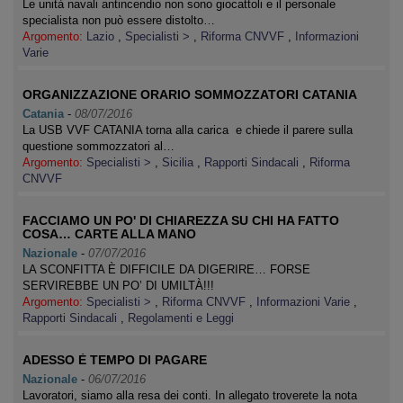
Le unità navali antincendio non sono giocattoli e il personale
specialista non può essere distolto…
Argomento:
Lazio
,
Specialisti >
,
Riforma CNVVF
,
Informazioni
Varie
ORGANIZZAZIONE ORARIO SOMMOZZATORI CATANIA
Catania
-
08/07/2016
La USB VVF CATANIA torna alla carica e chiede il parere sulla
questione sommozzatori al…
Argomento:
Specialisti >
,
Sicilia
,
Rapporti Sindacali
,
Riforma
CNVVF
FACCIAMO UN PO' DI CHIAREZZA SU CHI HA FATTO
COSA… CARTE ALLA MANO
Nazionale
-
07/07/2016
LA SCONFITTA È DIFFICILE DA DIGERIRE… FORSE
SERVIREBBE UN PO’ DI UMILTÀ!!!
Argomento:
Specialisti >
,
Riforma CNVVF
,
Informazioni Varie
,
Rapporti Sindacali
,
Regolamenti e Leggi
ADESSO È TEMPO DI PAGARE
Nazionale
-
06/07/2016
Lavoratori, siamo alla resa dei conti. In allegato troverete la nota