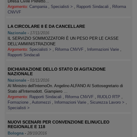
Difesa Civile Prefetto…
Argomento:
Campania
,
Specialisti >
,
Rapporti Sindacali
,
Riforma
CNVVF
LA CIRCOLARE 8 È DA CANCELLARE
Nazionale
-
17/11/2016
IL SERVIZIO SOMMOZZATORI È UN PESO PER LE CASSE
DELL’AMMINISTRAZIONE
Argomento:
Specialisti >
,
Riforma CNVVF
,
Informazioni Varie
,
Rapporti Sindacali
DICHIARAZIONE DELLO STATO DI AGITAZIONE
NAZIONALE
Nazionale
-
01/11/2016
Al Ministro dell'InternoOn. Angelino ALFANO Al Sottosegretario di
Stato all'Internodott. Giampiero …
Argomento:
Rapporti Sindacali
,
Riforma CNVVF
,
RUOLO RTP
,
Formazione
,
Automezzi
,
Informazioni Varie
,
Sicurezza Lavoro >
,
Specialisti >
NUOVI SCENARI PER CONVENZIONE ELINUCLEO
REGIONALE E 118
Bologna
-
28/10/2016