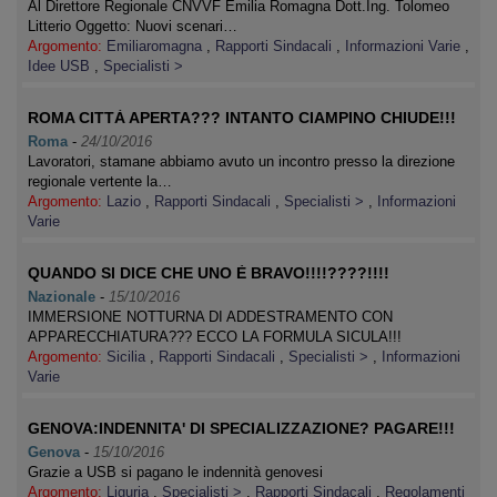
Al Direttore Regionale CNVVF Emilia Romagna Dott.Ing. Tolomeo
Litterio Oggetto: Nuovi scenari…
Argomento:
Emiliaromagna
,
Rapporti Sindacali
,
Informazioni Varie
,
Idee USB
,
Specialisti >
ROMA CITTÀ APERTA??? INTANTO CIAMPINO CHIUDE!!!
Roma
-
24/10/2016
Lavoratori, stamane abbiamo avuto un incontro presso la direzione
regionale vertente la…
Argomento:
Lazio
,
Rapporti Sindacali
,
Specialisti >
,
Informazioni
Varie
QUANDO SI DICE CHE UNO È BRAVO!!!!????!!!!
Nazionale
-
15/10/2016
IMMERSIONE NOTTURNA DI ADDESTRAMENTO CON
APPARECCHIATURA??? ECCO LA FORMULA SICULA!!!
Argomento:
Sicilia
,
Rapporti Sindacali
,
Specialisti >
,
Informazioni
Varie
GENOVA:INDENNITA' DI SPECIALIZZAZIONE? PAGARE!!!
Genova
-
15/10/2016
Grazie a USB si pagano le indennità genovesi
Argomento:
Liguria
,
Specialisti >
,
Rapporti Sindacali
,
Regolamenti