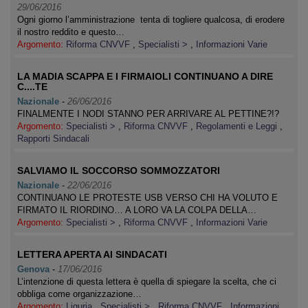
29/06/2016
Ogni giorno l’amministrazione tenta di togliere qualcosa, di erodere
il nostro reddito e questo…
Argomento:
Riforma CNVVF
,
Specialisti >
,
Informazioni Varie
LA MADIA SCAPPA E I FIRMAIOLI CONTINUANO A DIRE
C....TE
Nazionale
-
26/06/2016
FINALMENTE I NODI STANNO PER ARRIVARE AL PETTINE?!?
Argomento:
Specialisti >
,
Riforma CNVVF
,
Regolamenti e Leggi
,
Rapporti Sindacali
SALVIAMO IL SOCCORSO SOMMOZZATORI
Nazionale
-
22/06/2016
CONTINUANO LE PROTESTE USB VERSO CHI HA VOLUTO E
FIRMATO IL RIORDINO… A LORO VA LA COLPA DELLA…
Argomento:
Specialisti >
,
Riforma CNVVF
,
Informazioni Varie
LETTERA APERTA AI SINDACATI
Genova
-
17/06/2016
L’intenzione di questa lettera è quella di spiegare la scelta, che ci
obbliga come organizzazione…
Argomento:
Liguria
,
Specialisti >
,
Riforma CNVVF
,
Informazioni