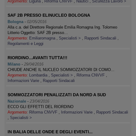
Argomento:
Liguria
,
Riforma CNVVF
,
Nautici
,
Sicurezza Lavoro >
SAF 2B PRESSO ELINUCLEO BOLOGNA
Bologna
-
02/05/2016
Alla c.a. del Direttore Regionale Emilia Romagna Ing. Tolomeo
Litterio Oggetto: SAF 2B presso…
Argomento:
Emiliaromagna
,
Specialisti >
,
Rapporti Sindacali
,
Regolamenti e Leggi
RIORDINO...AVANTI TUTTA!!!
Milano
-
29/04/2016
CHIUDE ANCHE IL NUCLEO SOMMOZZATORI DI COMO...
Argomento:
Lombardia
,
Specialisti >
,
Riforma CNVVF
,
Informazioni Varie
,
Rapporti Sindacali
SOMMOZZATORI PENALIZZATI DA NORD A SUD
Nazionale
-
23/04/2016
ECCO GLI EFFETTI DEL RIORDINO
Argomento:
Riforma CNVVF
,
Informazioni Varie
,
Rapporti Sindacali
,
Specialisti >
IN BALIA DELLE ONDE E DEGLI EVENTI...