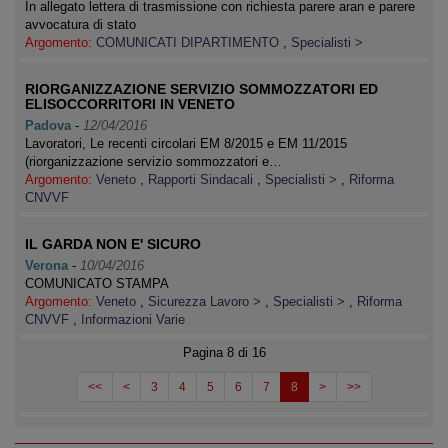
In allegato lettera di trasmissione con richiesta parere aran e parere
avvocatura di stato
Argomento:
COMUNICATI DIPARTIMENTO
,
Specialisti >
RIORGANIZZAZIONE SERVIZIO SOMMOZZATORI ED
ELISOCCORRITORI IN VENETO
Padova
-
12/04/2016
Lavoratori, Le recenti circolari EM 8/2015 e EM 11/2015
(riorganizzazione servizio sommozzatori e…
Argomento:
Veneto
,
Rapporti Sindacali
,
Specialisti >
,
Riforma
CNVVF
IL GARDA NON E' SICURO
Verona
-
10/04/2016
COMUNICATO STAMPA
Argomento:
Veneto
,
Sicurezza Lavoro >
,
Specialisti >
,
Riforma
CNVVF
,
Informazioni Varie
Pagina 8 di 16
<<
<
3
4
5
6
7
8
>
>>