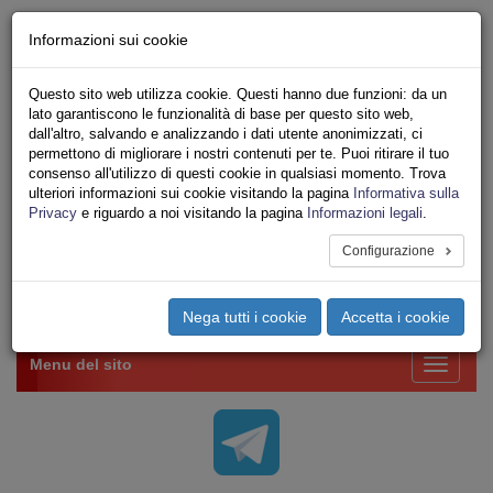
Chi siamo - Statuto
Informazioni sui cookie
Le nostre sedi
Servizi
Questo sito web utilizza cookie. Questi hanno due funzioni: da un
Iscriviti Online
lato garantiscono le funzionalità di base per questo sito web,
Ricerca
dall'altro, salvando e analizzando i dati utente anonimizzati, ci
Area Stampa
permettono di migliorare i nostri contenuti per te. Puoi ritirare il tuo
consenso all'utilizzo di questi cookie in qualsiasi momento. Trova
Privacy
ulteriori informazioni sui cookie visitando la pagina
Informativa sulla
VV.F.
Privacy
e riguardo a noi visitando la pagina
Informazioni legali
.
UNIONE SINDACALE DI BASE SETTORE VIGILI
DEL FUOCO
Configurazione
Toggle
Nega tutti i cookie
Accetta i cookie
navigation
Menu del sito
Toggle
navigati