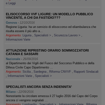
e Leggi
ELISOCCORSO VVF LIGURE: UN MODELLO PUBBLICO
VINCENTE, A CHI DA FASTIDIO???
Genova
-
12/10/2016
Regione Liguria: ha un servizio di elisoccorso ed eliambulanza che
risulta essere il più alto a…
Argomento:
Liguria
,
Specialisti >
,
Sicurezza Lavoro >
,
Informazioni Varie
ATTUAZIONE RIPRISTINO ORARIO SOMMOZZATORI
CATANIA E SASSARI
Nazionale
-
26/09/2016
al Dipartimento dei Vigili del Fuoco del Soccorso Pubblico e della
Difesa Civile Capo Dipartimento …
Argomento:
Sicilia
,
Sardegna
,
Riforma CNVVF
,
Rapporti Sindacali
,
Informazioni Varie
,
Specialisti >
SPECIALISTI ANCORA SENZA INDENNITA'
Milano
-
22/09/2016
Nonostante la circolare emessa il 27 luglio 2016 dal Capo del Corpo
ancora ci vengono segnalati …
Argomento:
Lombardia
,
Specialisti >
,
Informazioni Varie
,
Riforma