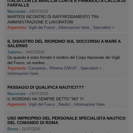
ITALIA CON LE BRACCIA CORTE E FIRMAIOLI A CACCIA DI
FARFALLE
Nazionale
-
24/07/2016
MARTEDI INCONTRO DI RAFFREDDAMENTO TRA
AMMINISTRAZIONE E LAVORATORI
Argomento:
Vigili del Fuoco
,
Informazioni Varie
,
Specialisti >
IL DISASTRO DEL RIORDINO SUL SOCCORSO A MARE A
SALERNO
Salerno
-
14/07/2016
Da quando è stato firmato il riordino del Corpo Nazionale dei Vigili
del Fuoco, un riordino…
Argomento:
Campania
,
Riforma CNVVF
,
Specialisti >
,
Informazioni Varie
PASSAGGI DI QUALIFICA NAUTICI???
Nazionale
-
14/07/2016
IL RIORDINO HA SEMPRE DETTO "NO" !!!
Argomento:
Vigili del Fuoco
,
Nautici
,
Informazioni Varie
USO IMPROPRIO DEL PERSONALE SPECIALISTA NAUTICO
DEL COMANDO DI ROMA
Roma
-
11/07/2016