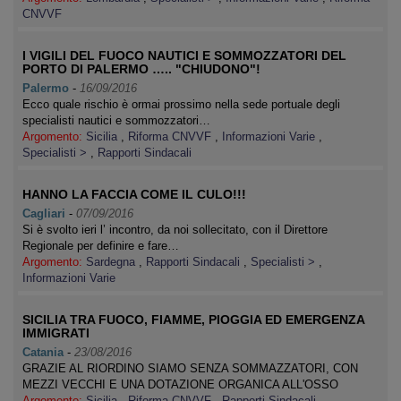
CNVVF
I VIGILI DEL FUOCO NAUTICI E SOMMOZZATORI DEL
PORTO DI PALERMO ….. "CHIUDONO"!
Palermo
-
16/09/2016
Ecco quale rischio è ormai prossimo nella sede portuale degli
specialisti nautici e sommozzatori…
Argomento:
Sicilia
,
Riforma CNVVF
,
Informazioni Varie
,
Specialisti >
,
Rapporti Sindacali
HANNO LA FACCIA COME IL CULO!!!
Cagliari
-
07/09/2016
Si è svolto ieri l’ incontro, da noi sollecitato, con il Direttore
Regionale per definire e fare…
Argomento:
Sardegna
,
Rapporti Sindacali
,
Specialisti >
,
Informazioni Varie
SICILIA TRA FUOCO, FIAMME, PIOGGIA ED EMERGENZA
IMMIGRATI
Catania
-
23/08/2016
GRAZIE AL RIORDINO SIAMO SENZA SOMMAZZATORI, CON
MEZZI VECCHI E UNA DOTAZIONE ORGANICA ALL'OSSO
Argomento:
Sicilia
,
Riforma CNVVF
,
Rapporti Sindacali
,