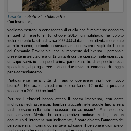
Taranto
-
sabato, 24 ottobre 2015
Cari lavoratori,
vogliamo mettervi a conoscenza di quello che è realmente accaduto
in quel di Taranto il 16 ottobre 2015, un nubifragio ha colpito
violentemente la città di circa 200.000 abitanti con attività industriale
ad alto rischio, portando in sovraccarico di lavoro i Vigili del Fuoco
del Comando Provinciale, che al momento dell’evento il personale
presente in servizio era di 12 unità di cui tre operatori sala operativa,
un capo servizio, cinque di prima partenza e tre di supporto mezzi
speciali as, abp, ag e ecc… di cui due inviati al comando di Foggia
per avvicendamento.
Praticamente nella città di Taranto operavano vigili del fuoco
bionici!!! Noi ora ci chiediamo: come fanno 12 unità a prestare
soccorso a 200.000 abitanti?
Per ore i cittadini hanno atteso il nostro intervento, con gente
rinchiusa negli ascensori, bambini bloccati nelle scuole fino a sera
tardi, persone nelle auto impossibilitate ad uscire!!! Ma i soccorsi
non arrivano…Mentre la sala operativa andava in tilt, con un
accumulo di interventi non indifferente, è stato chiesto l’aumento del
personale ma il Comando invitava ad usare il personale giornaliero,
anche quello fuori operatività, a prestare soccorso.