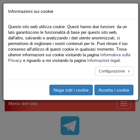
Chi siamo - Statuto
Informazioni sui cookie
Le nostre sedi
Servizi
Questo sito web utilizza cookie. Questi hanno due funzioni: da un
Iscriviti Online
lato garantiscono le funzionalità di base per questo sito web,
Ricerca
dall'altro, salvando e analizzando i dati utente anonimizzati, ci
Area Stampa
permettono di migliorare i nostri contenuti per te. Puoi ritirare il tuo
consenso all'utilizzo di questi cookie in qualsiasi momento. Trova
Privacy
ulteriori informazioni sui cookie visitando la pagina
Informativa sulla
VV.F.
Privacy
e riguardo a noi visitando la pagina
Informazioni legali
.
UNIONE SINDACALE DI BASE SETTORE VIGILI
DEL FUOCO
Configurazione
Toggle
Nega tutti i cookie
Accetta i cookie
navigation
Menu del sito
Toggle
navigati