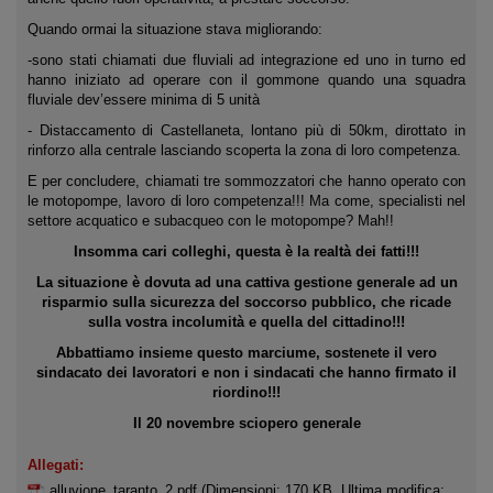
Quando ormai la situazione stava migliorando:
-sono stati chiamati due fluviali ad integrazione ed uno in turno ed
hanno iniziato ad operare con il gommone quando una squadra
fluviale dev’essere minima di 5 unità
- Distaccamento di Castellaneta, lontano più di 50km, dirottato in
rinforzo alla centrale lasciando scoperta la zona di loro competenza.
E per concludere, chiamati tre sommozzatori che hanno operato con
le motopompe, lavoro di loro competenza!!! Ma come, specialisti nel
settore acquatico e subacqueo con le motopompe? Mah!!
Insomma cari colleghi, questa è la realtà dei fatti!!!
La situazione è dovuta ad una cattiva gestione generale ad un
risparmio sulla sicurezza del soccorso pubblico, che ricade
sulla vostra incolumità e quella del cittadino!!!
Abbattiamo insieme questo marciume, sostenete il vero
sindacato dei lavoratori e non i sindacati che hanno firmato il
riordino!!!
Il 20 novembre sciopero generale
Allegati:
alluvione_taranto_2.pdf
(Dimensioni: 170 KB, Ultima modifica: