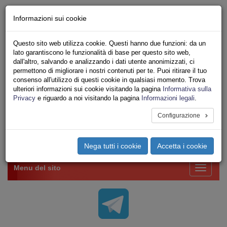
Chi siamo - Statuto
Informazioni sui cookie
Le nostre sedi
Servizi
Questo sito web utilizza cookie. Questi hanno due funzioni: da un
Iscriviti Online
lato garantiscono le funzionalità di base per questo sito web,
Ricerca
dall'altro, salvando e analizzando i dati utente anonimizzati, ci
Area Stampa
permettono di migliorare i nostri contenuti per te. Puoi ritirare il tuo
consenso all'utilizzo di questi cookie in qualsiasi momento. Trova
Privacy
ulteriori informazioni sui cookie visitando la pagina
Informativa sulla
VV.F.
Privacy
e riguardo a noi visitando la pagina
Informazioni legali
.
UNIONE SINDACALE DI BASE SETTORE VIGILI
DEL FUOCO
Configurazione
Toggle
Nega tutti i cookie
Accetta i cookie
navigation
Menu del sito
Toggle
navigati