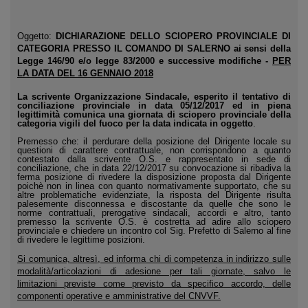
Oggetto:
DICHIARAZIONE DELLO SCIOPERO PROVINCIALE DI
CATEGORIA PRESSO IL COMANDO DI SALERNO ai sensi della
Legge 146/90 e/o legge 83/2000 e successive modifiche -
PER
LA DATA DEL 16 GENNAIO 2018
La scrivente Organizzazione Sindacale, esperito il tentativo di
conciliazione provinciale in data 05/12/2017 ed in piena
legittimità comunica una giornata di sciopero provinciale della
categoria vigili del fuoco per la data indicata in oggetto
.
Premesso che: il perdurare della posizione del Dirigente locale su
questioni di carattere contrattuale, non corrispondono a quanto
contestato dalla scrivente O.S. e rappresentato in sede di
conciliazione, che in data 22/12/2017 su convocazione si ribadiva la
ferma posizione di rivedere la disposizione proposta dal Dirigente
poichè non in linea con quanto normativamente supportato, che su
altre problematiche evidenziate, la risposta del Dirigente risulta
palesemente disconnessa e discostante da quelle che sono le
norme contrattuali, prerogative sindacali, accordi e altro, tanto
premesso la scrivente O.S. è costretta ad adire allo sciopero
provinciale e chiedere un incontro col Sig. Prefetto di Salerno al fine
di rivedere le legittime posizioni.
Si comunica, altresì, ed informa chi di competenza in indirizzo sulle
modalità/articolazioni di adesione per tali giornate, salvo le
limitazioni previste come previsto da specifico accordo, delle
componenti operative e amministrative del CNVVF.