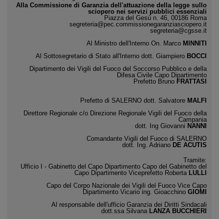
Alla Commissione di Garanzia dell'attuazione della legge sullo
sciopero nei servizi pubblici essenziali
Piazza del Gesù n. 46, 00186 Roma
segreteria@pec.commissionegaranziasciopero.it
segreteria@cgsse.it
Al Ministro dell'Interno On. Marco
MINNITI
Al Sottosegretario di Stato all'Interno dott. Giampiero
BOCCI
Dipartimento dei Vigili del Fuoco del Soccorso Pubblico e della
Difesa Civile Capo Dipartimento
Prefetto Bruno
FRATTASI
Prefetto di SALERNO dott. Salvatore
MALFI
Direttore Regionale c/o Direzione Regionale Vigili del Fuoco della
Campania
dott. Ing Giovanni
NANNI
Comandante Vigili del Fuoco di SALERNO
dott. Ing. Adriano
DE ACUTIS
Tramite:
Ufficio I - Gabinetto del Capo Dipartimento Capo del Gabinetto del
Capo Dipartimento Viceprefetto Roberta
LULLI
Capo del Corpo Nazionale dei Vigili del Fuoco Vice Capo
Dipartimento Vicario ing. Gioacchino
GIOMI
Al responsabile dell'ufficio Garanzia dei Diritti Sindacali
dott.ssa Silvana
LANZA BUCCHIERI