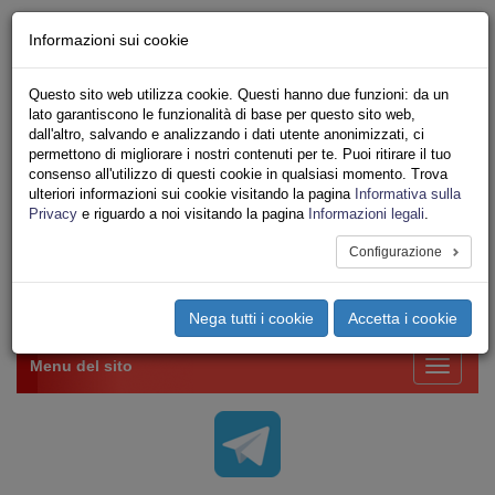
Chi siamo - Statuto
Informazioni sui cookie
Le nostre sedi
Servizi
Questo sito web utilizza cookie. Questi hanno due funzioni: da un
Iscriviti Online
lato garantiscono le funzionalità di base per questo sito web,
Ricerca
dall'altro, salvando e analizzando i dati utente anonimizzati, ci
Area Stampa
permettono di migliorare i nostri contenuti per te. Puoi ritirare il tuo
consenso all'utilizzo di questi cookie in qualsiasi momento. Trova
Privacy
ulteriori informazioni sui cookie visitando la pagina
Informativa sulla
VV.F.
Privacy
e riguardo a noi visitando la pagina
Informazioni legali
.
UNIONE SINDACALE DI BASE SETTORE VIGILI
DEL FUOCO
Configurazione
Toggle
Nega tutti i cookie
Accetta i cookie
navigation
Menu del sito
Toggle
navigati