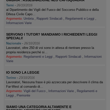
UMBRIA : ASSEGNAZIONE NEO CAPISQUADRA
Terni
-
26/10/2016
al Dipartimento dei Vigili del Fuoco del Soccorso Pubblico e della
Difesa Civile Capo…
Argomento:
Umbria
,
Rapporti Sindacali
,
Regolamenti e Leggi
,
Informazioni Varie
SERVONO I TUTOR? MANDIAMO I RICHIEDENTI LEGGI
SPECIALI!
Nazionale
-
26/10/2016
Lavoratori, oltre 250 di voi sono in attesa di rientrare presso la
propria residenza perché si…
Argomento:
Regolamenti e Leggi
,
Rapporti Sindacali
,
Informazioni
Varie
IO SONO LA LEGGE
Torino
-
23/10/2016
Lavoratori, Nessuna frase è più azzeccata per descrivere il clima da
Far-West al comando di…
Argomento:
Vigili del Fuoco
,
Informazioni Varie
,
Regolamenti e
Leggi
,
Piemonte
SIAMO UNA CATEGORIA ALTAMENTE E