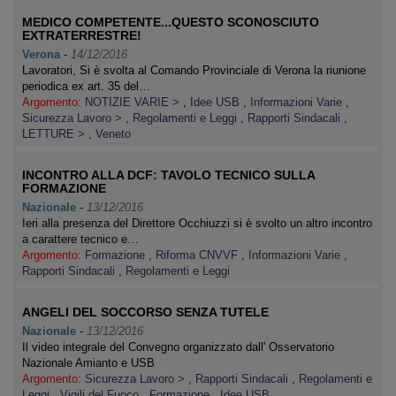
MEDICO COMPETENTE...QUESTO SCONOSCIUTO
EXTRATERRESTRE!
Verona
-
14/12/2016
Lavoratori, Si è svolta al Comando Provinciale di Verona la riunione
periodica ex art. 35 del…
Argomento:
NOTIZIE VARIE >
,
Idee USB
,
Informazioni Varie
,
Sicurezza Lavoro >
,
Regolamenti e Leggi
,
Rapporti Sindacali
,
LETTURE >
,
Veneto
INCONTRO ALLA DCF: TAVOLO TECNICO SULLA
FORMAZIONE
Nazionale
-
13/12/2016
Ieri alla presenza del Direttore Occhiuzzi si è svolto un altro incontro
a carattere tecnico e…
Argomento:
Formazione
,
Riforma CNVVF
,
Informazioni Varie
,
Rapporti Sindacali
,
Regolamenti e Leggi
ANGELI DEL SOCCORSO SENZA TUTELE
Nazionale
-
13/12/2016
Il video integrale del Convegno organizzato dall' Osservatorio
Nazionale Amianto e USB
Argomento:
Sicurezza Lavoro >
,
Rapporti Sindacali
,
Regolamenti e
Leggi
,
Vigili del Fuoco
,
Formazione
,
Idee USB