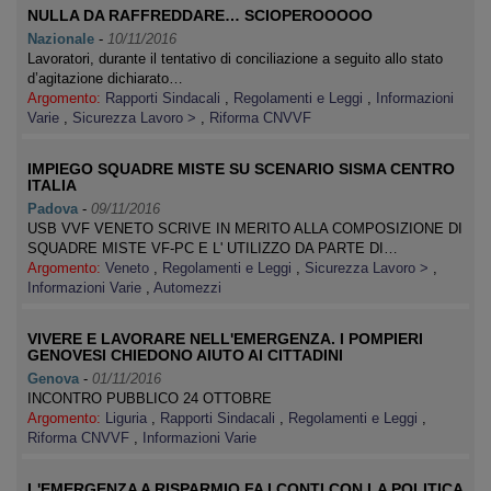
NULLA DA RAFFREDDARE… SCIOPEROOOOO
Nazionale
-
10/11/2016
Lavoratori, durante il tentativo di conciliazione a seguito allo stato
d’agitazione dichiarato…
Argomento:
Rapporti Sindacali
,
Regolamenti e Leggi
,
Informazioni
Varie
,
Sicurezza Lavoro >
,
Riforma CNVVF
IMPIEGO SQUADRE MISTE SU SCENARIO SISMA CENTRO
ITALIA
Padova
-
09/11/2016
USB VVF VENETO SCRIVE IN MERITO ALLA COMPOSIZIONE DI
SQUADRE MISTE VF-PC E L' UTILIZZO DA PARTE DI…
Argomento:
Veneto
,
Regolamenti e Leggi
,
Sicurezza Lavoro >
,
Informazioni Varie
,
Automezzi
VIVERE E LAVORARE NELL'EMERGENZA. I POMPIERI
GENOVESI CHIEDONO AIUTO AI CITTADINI
Genova
-
01/11/2016
INCONTRO PUBBLICO 24 OTTOBRE
Argomento:
Liguria
,
Rapporti Sindacali
,
Regolamenti e Leggi
,
Riforma CNVVF
,
Informazioni Varie
L'EMERGENZA A RISPARMIO FA I CONTI CON LA POLITICA