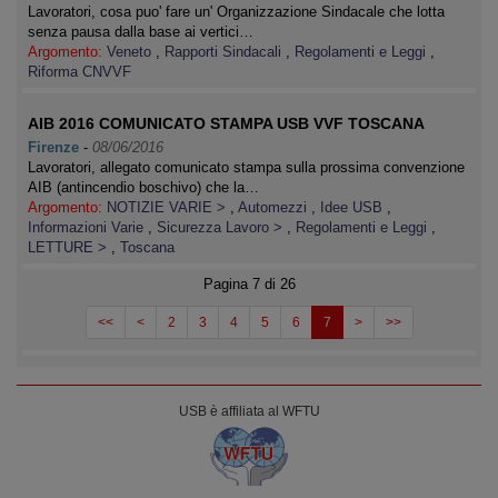
Lavoratori, cosa puo' fare un' Organizzazione Sindacale che lotta
senza pausa dalla base ai vertici…
Argomento:
Veneto
,
Rapporti Sindacali
,
Regolamenti e Leggi
,
Riforma CNVVF
AIB 2016 COMUNICATO STAMPA USB VVF TOSCANA
Firenze
-
08/06/2016
Lavoratori, allegato comunicato stampa sulla prossima convenzione
AIB (antincendio boschivo) che la…
Argomento:
NOTIZIE VARIE >
,
Automezzi
,
Idee USB
,
Informazioni Varie
,
Sicurezza Lavoro >
,
Regolamenti e Leggi
,
LETTURE >
,
Toscana
Pagina 7 di 26
<<
<
2
3
4
5
6
7
>
>>
USB è affiliata al WFTU