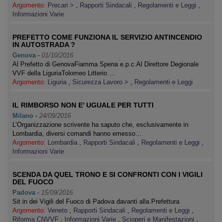
Argomento:
Precari >
,
Rapporti Sindacali
,
Regolamenti e Leggi
,
Informazioni Varie
PREFETTO COME FUNZIONA IL SERVIZIO ANTINCENDIO
IN AUTOSTRADA ?
Genova
-
01/10/2016
Al Prefetto di GenovaFiamma Spena e.p.c.Al Direttore Degionale
VVF della LiguriaTolomeo Litterio …
Argomento:
Liguria
,
Sicurezza Lavoro >
,
Regolamenti e Leggi
IL RIMBORSO NON E' UGUALE PER TUTTI
Milano
-
24/09/2016
L’Organizzazione scrivente ha saputo che, esclusivamente in
Lombardia, diversi comandi hanno emesso…
Argomento:
Lombardia
,
Rapporti Sindacali
,
Regolamenti e Leggi
,
Informazioni Varie
SCENDA DA QUEL TRONO E SI CONFRONTI CON I VIGILI
DEL FUOCO
Padova
-
15/09/2016
Sit in dei Vigili del Fuoco di Padova davanti alla Prefettura
Argomento:
Veneto
,
Rapporti Sindacali
,
Regolamenti e Leggi
,
Riforma CNVVF
,
Informazioni Varie
,
Scioperi e Manifestazioni
,