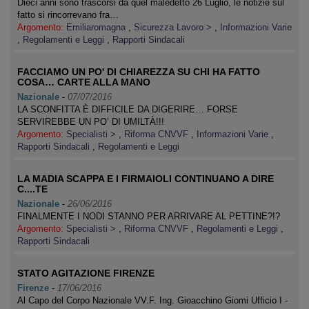
Dieci anni sono trascorsi da quel maledetto 26 Luglio, le notizie sul
fatto si rincorrevano fra…
Argomento:
Emiliaromagna
,
Sicurezza Lavoro >
,
Informazioni Varie
,
Regolamenti e Leggi
,
Rapporti Sindacali
FACCIAMO UN PO' DI CHIAREZZA SU CHI HA FATTO
COSA… CARTE ALLA MANO
Nazionale
-
07/07/2016
LA SCONFITTA È DIFFICILE DA DIGERIRE… FORSE
SERVIREBBE UN PO’ DI UMILTÀ!!!
Argomento:
Specialisti >
,
Riforma CNVVF
,
Informazioni Varie
,
Rapporti Sindacali
,
Regolamenti e Leggi
LA MADIA SCAPPA E I FIRMAIOLI CONTINUANO A DIRE
C....TE
Nazionale
-
26/06/2016
FINALMENTE I NODI STANNO PER ARRIVARE AL PETTINE?!?
Argomento:
Specialisti >
,
Riforma CNVVF
,
Regolamenti e Leggi
,
Rapporti Sindacali
STATO AGITAZIONE FIRENZE
Firenze
-
17/06/2016
Al Capo del Corpo Nazionale VV.F. Ing. Gioacchino Giomi Ufficio I -