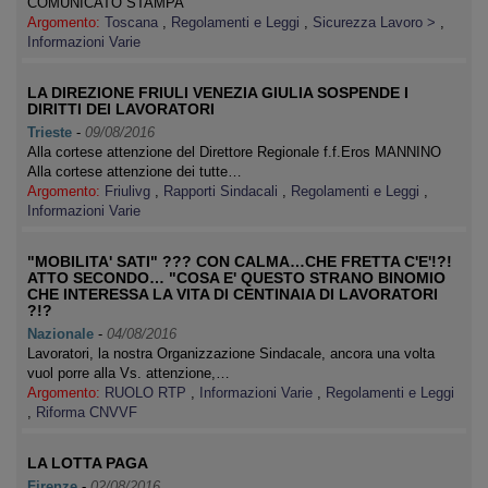
COMUNICATO STAMPA
Argomento:
Toscana
,
Regolamenti e Leggi
,
Sicurezza Lavoro >
,
Informazioni Varie
LA DIREZIONE FRIULI VENEZIA GIULIA SOSPENDE I
DIRITTI DEI LAVORATORI
Trieste
-
09/08/2016
Alla cortese attenzione del Direttore Regionale f.f.Eros MANNINO
Alla cortese attenzione dei tutte…
Argomento:
Friulivg
,
Rapporti Sindacali
,
Regolamenti e Leggi
,
Informazioni Varie
"MOBILITA' SATI" ??? CON CALMA…CHE FRETTA C'E'!?!
ATTO SECONDO… "COSA E' QUESTO STRANO BINOMIO
CHE INTERESSA LA VITA DI CENTINAIA DI LAVORATORI
?!?
Nazionale
-
04/08/2016
Lavoratori, la nostra Organizzazione Sindacale, ancora una volta
vuol porre alla Vs. attenzione,…
Argomento:
RUOLO RTP
,
Informazioni Varie
,
Regolamenti e Leggi
,
Riforma CNVVF
LA LOTTA PAGA
Firenze
-
02/08/2016