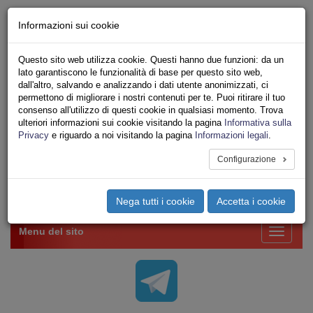
Chi siamo - Statuto
Informazioni sui cookie
Le nostre sedi
Servizi
Questo sito web utilizza cookie. Questi hanno due funzioni: da un
Iscriviti Online
lato garantiscono le funzionalità di base per questo sito web,
Ricerca
dall'altro, salvando e analizzando i dati utente anonimizzati, ci
Area Stampa
permettono di migliorare i nostri contenuti per te. Puoi ritirare il tuo
consenso all'utilizzo di questi cookie in qualsiasi momento. Trova
Privacy
ulteriori informazioni sui cookie visitando la pagina
Informativa sulla
VV.F.
Privacy
e riguardo a noi visitando la pagina
Informazioni legali
.
UNIONE SINDACALE DI BASE SETTORE VIGILI
DEL FUOCO
Configurazione
Toggle
Nega tutti i cookie
Accetta i cookie
navigation
Menu del sito
Toggle
navigati