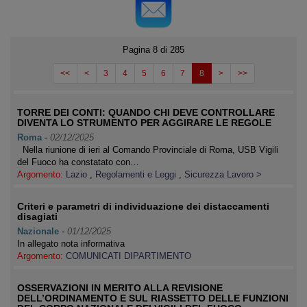
Pagina 8 di 285
<<
<
3
4
5
6
7
8
>
>>
TORRE DEI CONTI: QUANDO CHI DEVE CONTROLLARE
DIVENTA LO STRUMENTO PER AGGIRARE LE REGOLE
Roma
-
02/12/2025
Nella riunione di ieri al Comando Provinciale di Roma, USB Vigili
del Fuoco ha constatato con…
Argomento:
Lazio
,
Regolamenti e Leggi
,
Sicurezza Lavoro >
Criteri e parametri di individuazione dei distaccamenti
disagiati
Nazionale
-
01/12/2025
In allegato nota informativa
Argomento:
COMUNICATI DIPARTIMENTO
OSSERVAZIONI IN MERITO ALLA REVISIONE
DELL’ORDINAMENTO E SUL RIASSETTO DELLE FUNZIONI