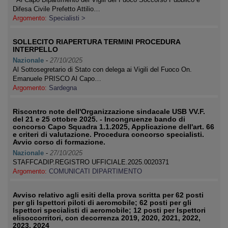
Difesa Civile Prefetto Attilio…
Argomento:
Specialisti >
SOLLECITO RIAPERTURA TERMINI PROCEDURA
INTERPELLO
Nazionale
-
27/10/2025
Al Sottosegretario di Stato con delega ai Vigili del Fuoco On.
Emanuele PRISCO Al Capo…
Argomento:
Sardegna
Riscontro note dell'Organizzazione sindacale USB VV.F.
del 21 e 25 ottobre 2025. - Incongruenze bando di
concorso Capo Squadra 1.1.2025, Applicazione dell'art. 66
e criteri di valutazione. Procedura concorso specialisti.
Avvio corso di formazione.
Nazionale
-
27/10/2025
STAFFCADIP.REGISTRO UFFICIALE.2025.0020371
Argomento:
COMUNICATI DIPARTIMENTO
Avviso relativo agli esiti della prova scritta per 62 posti
per gli Ispettori piloti di aeromobile; 62 posti per gli
Ispettori specialisti di aeromobile; 12 posti per Ispettori
elisoccorritori, con decorrenza 2019, 2020, 2021, 2022,
2023, 2024