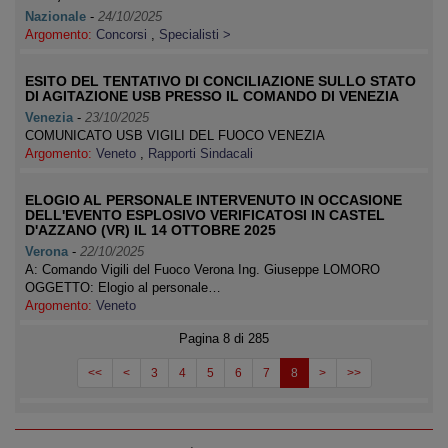
Nazionale
-
24/10/2025
Argomento:
Concorsi
,
Specialisti >
ESITO DEL TENTATIVO DI CONCILIAZIONE SULLO STATO
DI AGITAZIONE USB PRESSO IL COMANDO DI VENEZIA
Venezia
-
23/10/2025
COMUNICATO USB VIGILI DEL FUOCO VENEZIA
Argomento:
Veneto
,
Rapporti Sindacali
ELOGIO AL PERSONALE INTERVENUTO IN OCCASIONE
DELL'EVENTO ESPLOSIVO VERIFICATOSI IN CASTEL
D'AZZANO (VR) IL 14 OTTOBRE 2025
Verona
-
22/10/2025
A: Comando Vigili del Fuoco Verona Ing. Giuseppe LOMORO
OGGETTO: Elogio al personale…
Argomento:
Veneto
Pagina 8 di 285
<<
<
3
4
5
6
7
8
>
>>