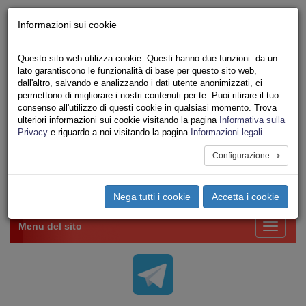
Chi siamo - Statuto
Informazioni sui cookie
Le nostre sedi
Servizi
Questo sito web utilizza cookie. Questi hanno due funzioni: da un
Iscriviti Online
lato garantiscono le funzionalità di base per questo sito web,
Ricerca
dall'altro, salvando e analizzando i dati utente anonimizzati, ci
Area Stampa
permettono di migliorare i nostri contenuti per te. Puoi ritirare il tuo
consenso all'utilizzo di questi cookie in qualsiasi momento. Trova
Privacy
ulteriori informazioni sui cookie visitando la pagina
Informativa sulla
VV.F.
Privacy
e riguardo a noi visitando la pagina
Informazioni legali
.
UNIONE SINDACALE DI BASE SETTORE VIGILI
DEL FUOCO
Configurazione
Toggle
Nega tutti i cookie
Accetta i cookie
navigation
Menu del sito
Toggle
navigati