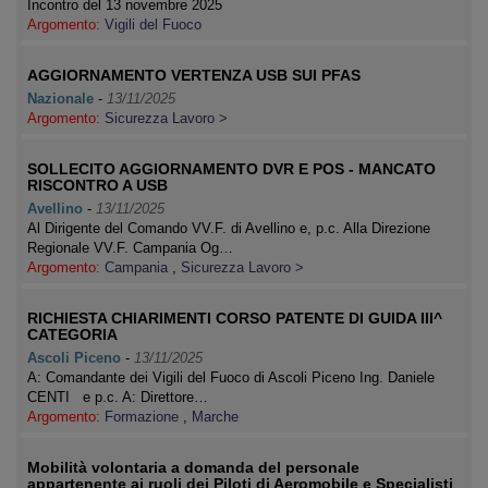
Incontro del 13 novembre 2025
Argomento:
Vigili del Fuoco
AGGIORNAMENTO VERTENZA USB SUI PFAS
Nazionale
-
13/11/2025
Argomento:
Sicurezza Lavoro >
SOLLECITO AGGIORNAMENTO DVR E POS - MANCATO
RISCONTRO A USB
Avellino
-
13/11/2025
Al Dirigente del Comando VV.F. di Avellino e, p.c. Alla Direzione
Regionale VV.F. Campania Og…
Argomento:
Campania
,
Sicurezza Lavoro >
RICHIESTA CHIARIMENTI CORSO PATENTE DI GUIDA III^
CATEGORIA
Ascoli Piceno
-
13/11/2025
A: Comandante dei Vigili del Fuoco di Ascoli Piceno Ing. Daniele
CENTI e p.c. A: Direttore…
Argomento:
Formazione
,
Marche
Mobilità volontaria a domanda del personale
appartenente ai ruoli dei Piloti di Aeromobile e Specialisti