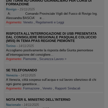
DAI TURNI AD ORARIO GIORNALIERO PER CORSI DI
FORMAZIONE
Rovigo
-
15/11/2025
A: Comando Provinciale Vigili del Fuoco di Rovigo Ing.
Alessandra BASCIA’ e…
Argomento:
Veneto
,
Regolamenti e Leggi
RISPOSTA ALL'INTERROGAZIONE DI USB PRESENTATA
DAL CONSIGLIERE REGIONALE PASQUALE COLUCCIO
(M5S) IN TEMA PFAS REGIONE PIEMONTE
Torino
-
14/11/2025
Accogliamo positivamente la risposta della Giunta piemontese
all’interrogazione del consigliere…
Argomento:
Piemonte
,
Sicurezza Lavoro >
SE TELEFONANDO
Venezia
-
14/11/2025
A Venezia, città sospesa sull’acqua e sul lavoro silenzioso di chi
ogni giorno garantisce…
Argomento:
Formazione
,
Veneto
,
Rapporti Sindacali
NOTA PER IL MINISTRO DELL’INTERNO
Nazionale
-
14/11/2025