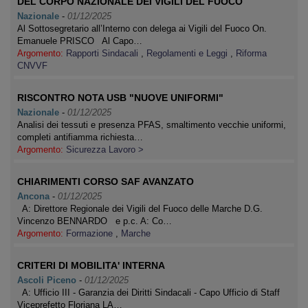
DEL CORPO NAZIONALE DEI VIGILI DEL FUOCO
Nazionale
-
01/12/2025
Al Sottosegretario all’Interno con delega ai Vigili del Fuoco On.
Emanuele PRISCO Al Capo…
Argomento:
Rapporti Sindacali
,
Regolamenti e Leggi
,
Riforma
CNVVF
RISCONTRO NOTA USB "NUOVE UNIFORMI"
Nazionale
-
01/12/2025
Analisi dei tessuti e presenza PFAS, smaltimento vecchie uniformi,
completi antifiamma richiesta…
Argomento:
Sicurezza Lavoro >
CHIARIMENTI CORSO SAF AVANZATO
Ancona
-
01/12/2025
A: Direttore Regionale dei Vigili del Fuoco delle Marche D.G.
Vincenzo BENNARDO e p.c. A: Co…
Argomento:
Formazione
,
Marche
CRITERI DI MOBILITA' INTERNA
Ascoli Piceno
-
01/12/2025
A: Ufficio III - Garanzia dei Diritti Sindacali - Capo Ufficio di Staff
Viceprefetto Floriana LA…