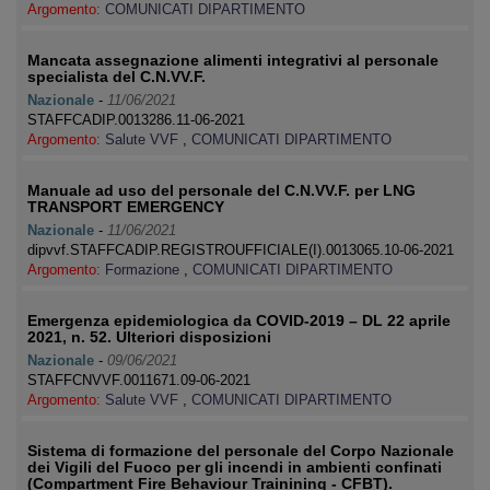
Argomento:
COMUNICATI DIPARTIMENTO
Mancata assegnazione alimenti integrativi al personale
specialista del C.N.VV.F.
Nazionale
-
11/06/2021
STAFFCADIP.0013286.11-06-2021
Argomento:
Salute VVF
,
COMUNICATI DIPARTIMENTO
Manuale ad uso del personale del C.N.VV.F. per LNG
TRANSPORT EMERGENCY
Nazionale
-
11/06/2021
dipvvf.STAFFCADIP.REGISTROUFFICIALE(I).0013065.10-06-2021
Argomento:
Formazione
,
COMUNICATI DIPARTIMENTO
Emergenza epidemiologica da COVID-2019 – DL 22 aprile
2021, n. 52. Ulteriori disposizioni
Nazionale
-
09/06/2021
STAFFCNVVF.0011671.09-06-2021
Argomento:
Salute VVF
,
COMUNICATI DIPARTIMENTO
Sistema di formazione del personale del Corpo Nazionale
dei Vigili del Fuoco per gli incendi in ambienti confinati
(Compartment Fire Behaviour Trainining - CFBT).