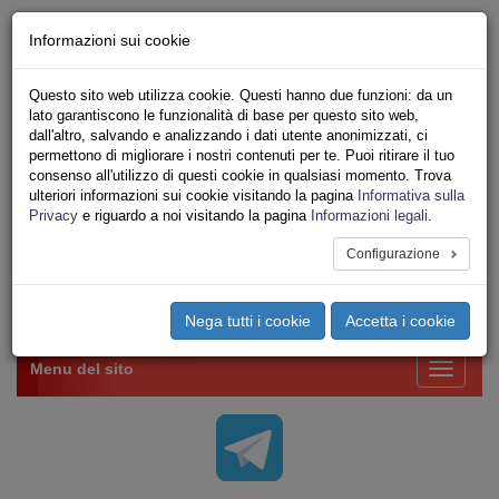
Chi siamo - Statuto
Informazioni sui cookie
Le nostre sedi
Servizi
Questo sito web utilizza cookie. Questi hanno due funzioni: da un
Iscriviti Online
lato garantiscono le funzionalità di base per questo sito web,
Ricerca
dall'altro, salvando e analizzando i dati utente anonimizzati, ci
Area Stampa
permettono di migliorare i nostri contenuti per te. Puoi ritirare il tuo
consenso all'utilizzo di questi cookie in qualsiasi momento. Trova
Privacy
ulteriori informazioni sui cookie visitando la pagina
Informativa sulla
VV.F.
Privacy
e riguardo a noi visitando la pagina
Informazioni legali
.
UNIONE SINDACALE DI BASE SETTORE VIGILI
DEL FUOCO
Configurazione
Toggle
Nega tutti i cookie
Accetta i cookie
navigation
Menu del sito
Toggle
navigati