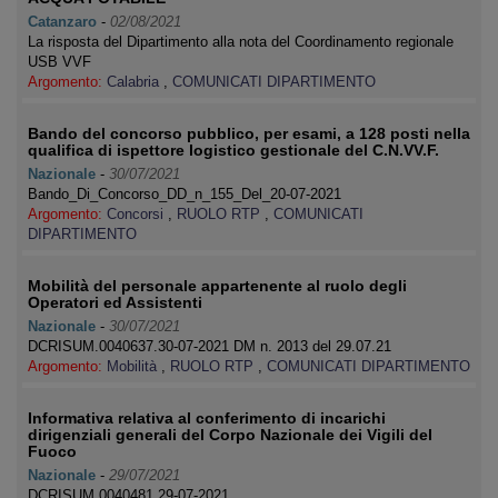
Catanzaro
-
02/08/2021
La risposta del Dipartimento alla nota del Coordinamento regionale
USB VVF
Argomento:
Calabria
,
COMUNICATI DIPARTIMENTO
Bando del concorso pubblico, per esami, a 128 posti nella
qualifica di ispettore logistico gestionale del C.N.VV.F.
Nazionale
-
30/07/2021
Bando_Di_Concorso_DD_n_155_Del_20-07-2021
Argomento:
Concorsi
,
RUOLO RTP
,
COMUNICATI
DIPARTIMENTO
Mobilità del personale appartenente al ruolo degli
Operatori ed Assistenti
Nazionale
-
30/07/2021
DCRISUM.0040637.30-07-2021 DM n. 2013 del 29.07.21
Argomento:
Mobilità
,
RUOLO RTP
,
COMUNICATI DIPARTIMENTO
Informativa relativa al conferimento di incarichi
dirigenziali generali del Corpo Nazionale dei Vigili del
Fuoco
Nazionale
-
29/07/2021
DCRISUM.0040481.29-07-2021