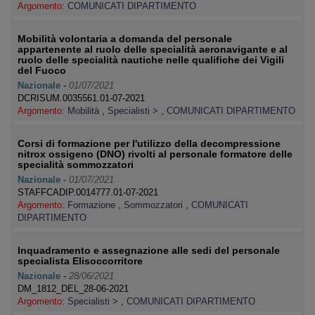
Argomento:
COMUNICATI DIPARTIMENTO
Mobilità volontaria a domanda del personale
appartenente al ruolo delle specialità aeronavigante e al
ruolo delle specialità nautiche nelle qualifiche dei Vigili
del Fuoco
Nazionale
-
01/07/2021
DCRISUM.0035561.01-07-2021
Argomento:
Mobilità
,
Specialisti >
,
COMUNICATI DIPARTIMENTO
Corsi di formazione per l'utilizzo della decompressione
nitrox ossigeno (DNO) rivolti al personale formatore delle
specialità sommozzatori
Nazionale
-
01/07/2021
STAFFCADIP.0014777.01-07-2021
Argomento:
Formazione
,
Sommozzatori
,
COMUNICATI
DIPARTIMENTO
Inquadramento e assegnazione alle sedi del personale
specialista Elisoccorritore
Nazionale
-
28/06/2021
DM_1812_DEL_28-06-2021
Argomento:
Specialisti >
,
COMUNICATI DIPARTIMENTO