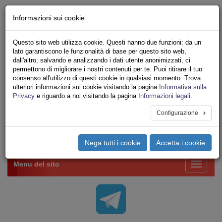
Chi siamo - Statuto
Informazioni sui cookie
Le nostre sedi
Servizi
Questo sito web utilizza cookie. Questi hanno due funzioni: da un
Iscriviti Online
lato garantiscono le funzionalità di base per questo sito web,
Ricerca
dall'altro, salvando e analizzando i dati utente anonimizzati, ci
Area Stampa
permettono di migliorare i nostri contenuti per te. Puoi ritirare il tuo
consenso all'utilizzo di questi cookie in qualsiasi momento. Trova
Privacy
ulteriori informazioni sui cookie visitando la pagina
Informativa sulla
VV.F.
Privacy
e riguardo a noi visitando la pagina
Informazioni legali
.
UNIONE SINDACALE DI BASE SETTORE VIGILI
DEL FUOCO
Configurazione
Toggle
Nega tutti i cookie
Accetta i cookie
navigation
Menu del sito
Toggle
navigati