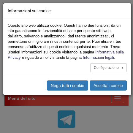
Chi siamo - Statuto
Informazioni sui cookie
Le nostre sedi
Servizi
Questo sito web utilizza cookie. Questi hanno due funzioni: da un
Iscriviti Online
lato garantiscono le funzionalità di base per questo sito web,
Ricerca
dall'altro, salvando e analizzando i dati utente anonimizzati, ci
Area Stampa
permettono di migliorare i nostri contenuti per te. Puoi ritirare il tuo
consenso all'utilizzo di questi cookie in qualsiasi momento. Trova
Privacy
ulteriori informazioni sui cookie visitando la pagina
Informativa sulla
VV.F.
Privacy
e riguardo a noi visitando la pagina
Informazioni legali
.
UNIONE SINDACALE DI BASE SETTORE VIGILI
DEL FUOCO
Configurazione
Toggle
Nega tutti i cookie
Accetta i cookie
navigation
Menu del sito
Toggle
navigati