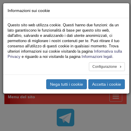
Chi siamo - Statuto
Informazioni sui cookie
Le nostre sedi
Servizi
Questo sito web utilizza cookie. Questi hanno due funzioni: da un
Iscriviti Online
lato garantiscono le funzionalità di base per questo sito web,
Ricerca
dall'altro, salvando e analizzando i dati utente anonimizzati, ci
Area Stampa
permettono di migliorare i nostri contenuti per te. Puoi ritirare il tuo
consenso all'utilizzo di questi cookie in qualsiasi momento. Trova
Privacy
ulteriori informazioni sui cookie visitando la pagina
Informativa sulla
VV.F.
Privacy
e riguardo a noi visitando la pagina
Informazioni legali
.
UNIONE SINDACALE DI BASE SETTORE VIGILI
DEL FUOCO
Configurazione
Toggle
Nega tutti i cookie
Accetta i cookie
navigation
Menu del sito
Toggle
navigati