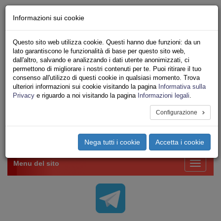
Chi siamo - Statuto
Informazioni sui cookie
Le nostre sedi
Servizi
Questo sito web utilizza cookie. Questi hanno due funzioni: da un
Iscriviti Online
lato garantiscono le funzionalità di base per questo sito web,
Ricerca
dall'altro, salvando e analizzando i dati utente anonimizzati, ci
Area Stampa
permettono di migliorare i nostri contenuti per te. Puoi ritirare il tuo
consenso all'utilizzo di questi cookie in qualsiasi momento. Trova
Privacy
ulteriori informazioni sui cookie visitando la pagina
Informativa sulla
VV.F.
Privacy
e riguardo a noi visitando la pagina
Informazioni legali
.
UNIONE SINDACALE DI BASE SETTORE VIGILI
DEL FUOCO
Configurazione
Toggle
Nega tutti i cookie
Accetta i cookie
navigation
Menu del sito
Toggle
navigati