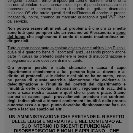
vengono rispettati i tempi di riposo per corsi e mantenimenti e ne fa
un uso clientelare x accaparrare iscritti per il pseudo sindacato che
rappresenta in maniera becera tentando di gettare discredito
sull’unica OS che tutela questi diritti nell’intento di coprire le proprie
incapacità, inoltre, creando un mancato guadagno a quei VVF liberi
dal servizio.
Non poteva essere altrimenti...il problema è che chi ci rimette
sono tutti quei pompieri che arriveranno ad Alessandria o
sono
del luogo
che pagheranno il conto di queste insubordinazioni
dirigenziali.
Tutto questo nonostante avessimo chiesto come arbitro l’ing Pulito il
quale si è guardato bene di “sporcarsi” anzi...essendo proprio anche
parte in causa ha preferito sostenere le teorie di insubordinazione e
impegnarsi su altre questioni di minor conto.
Ora proprio perché è stato chiamato in causa il capo
dipartimento chiederemo a lui, persona ligia al dovere e al
diritto, ai protocolli, alle divise e chi più ne ha ne metta,
cosa
ne pensa di questa anarchia piemontese che evidenzia la
delegittimazione e l’inutilità dei prefetti del dipartimento e
l’inutilità delle circolari, disposizioni, regolamenti ecc…della
serie a casa nostra facciamo quel che ci pare e piace. Siamo
curiosi di sapere quali provvedimenti prenderà nei confronti
degli indisciplinati altrimenti confermerà l’inutilità della propria
autorevolezza e a quel punto dovrebbe dignitosamente farsi da
parte e lasciare spazio ad altri.
UN’ AMMINISTRAZIONE CHE PRETENDE IL RISPETTO
DELLE LEGGI E NORMATIVE E NEL CONTEMPO AL
SUO INTERNO I DIRIGENTI E FUNZIONARI
DISOBBEDISCONO E NON LE APPLICANO…CHE