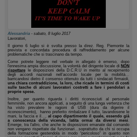
Alessandria
-
sabato, 8 luglio 2017
Lavoratori,
Il giorno 6 luglio si è svolta presso la direz. Reg. Piemonte la
prevista e concordata procedura di raffreddamento per alcune
problematiche che si trascinano da tempo.
Come potrete leggere nel verbale in allegato è emerso, dopo
l'ennesima ampia discussione, la volontà del dirigente locale di
NON
rispettare
le disposizioni della D.C.R.U in merito al recepimento
degli accordi nazionali nell’accordo locale per la mobilità…
barricandosi dietro il consenso ottenuto da tutti i sindacati firmaioli,
una chiara contraddizione, la loro, che ricade in termini di costi
sulle tasche di alcuni lavoratori costretti a fare i pendolari a
proprie spese.
Inoltre, per quanto riguarda i diritti riconosciuti al personale
femminile, non ancora applicati, a seguito di una lunga vertenza che
ha visto prevalere le ragioni di USB (dura da digerire il
riconoscimento),
hanno preferito rimbalzare il tutto, lavandosene le
mani, la faccia e il…,
al capo dipartimento il quale, essendo già
a conoscenza della vicenda, latita ormai da diversi mesi
.
Emerge, tra l'altro, che anche le disposizioni emanate dal comando
non vengano rispettate dai funzionari…soprattutto da chi si occupa
della formazione gestendola in modo “pericoloso” in quanto non