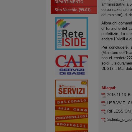
DIPARTIMENTO
amministrativi a 5
corpo nazionale pr
Sito Vecchio (99-01)
del ministro), di 
Allora chi comanda
di funzione del c
prefettizie. Lo s
andare i “vigili e 
Per concludere, a
(Ministero dell’E
non ci credete???
soldi… sicurament
DL 217... Ma, do
Allegati:
2015.11.13_B
USB-VV.F._
RIFLESSIONI_
Scheda_di_ad