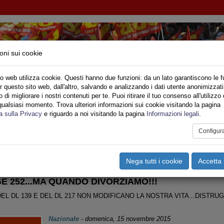
oni sui cookie
o web utilizza cookie. Questi hanno due funzioni: da un lato garantiscono le f
r questo sito web, dall'altro, salvando e analizzando i dati utente anonimizzati
IONE SINDACALE DI BASE SETTORE VIGILI DE
di migliorare i nostri contenuti per te. Puoi ritirare il tuo consenso all'utilizzo 
qualsiasi momento. Trova ulteriori informazioni sui cookie visitando la pagina
o
Privato
Territori
Sociale
Speciali
Multimedia
Are
a sulla Privacy
e riguardo a noi visitando la pagina
Informazioni legali
.
Configur
tampa
Email
Pdf
gili del Fuoco
,
Riforma CNVVF
,
Informazioni Varie
Nega tutti i cookie
Accetta 
E 252...MA QUANDO DIVORZIAMO!!!
EL DL 139 E DEL DL 217 NON MODIFICANO LA NOSTRA VITA...DISTR
Nazionale
-
domenica, 15 novembre 2015