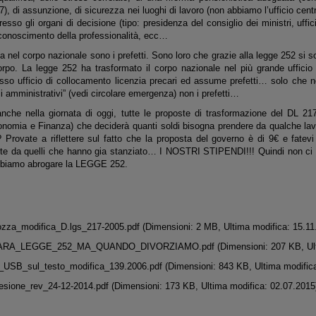
7), di assunzione, di sicurezza nei luoghi di lavoro (non abbiamo l’ufficio cen
esso gli organi di decisione (tipo: presidenza del consiglio dei ministri, uffic
riconoscimento della professionalità, ecc…
 nel corpo nazionale sono i prefetti. Sono loro che grazie alla legge 252 si son
orpo. La legge 252 ha trasformato il corpo nazionale nel più grande ufficio
tesso ufficio di collocamento licenzia precari ed assume prefetti… solo che
gli amministrativi” (vedi circolare emergenza) non i prefetti…
nche nella giornata di oggi, tutte le proposte di trasformazione del DL 2
conomia e Finanza) che deciderà quanti soldi bisogna prendere da qualche lav
 Provate a riflettere sul fatto che la proposta del governo è di 9€ e fatevi
e da quelli che hanno gia stanziato… I NOSTRI STIPENDI!!! Quindi non ci se
bbiamo abrogare la LEGGE 252.
ozza_modifica_D.lgs_217-2005.pdf
(Dimensioni: 2 MB, Ultima modifica: 15.11
CARA_LEGGE_252_MA_QUANDO_DIVORZIAMO.pdf
(Dimensioni: 207 KB, Ul
USB_sul_testo_modifica_139.2006.pdf
(Dimensioni: 843 KB, Ultima modific
esione_rev_24-12-2014.pdf
(Dimensioni: 173 KB, Ultima modifica: 02.07.2015