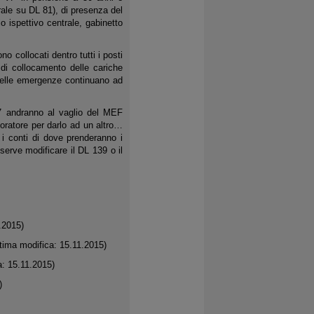
trale su DL 81), di presenza del
io ispettivo centrale, gabinetto
o collocati dentro tutti i posti
 di collocamento delle cariche
 nelle emergenze continuano ad
17 andranno al vaglio del MEF
oratore per darlo ad un altro…
 i conti di dove prenderanno i
rve modificare il DL 139 o il
.2015)
tima modifica: 15.11.2015)
a: 15.11.2015)
)