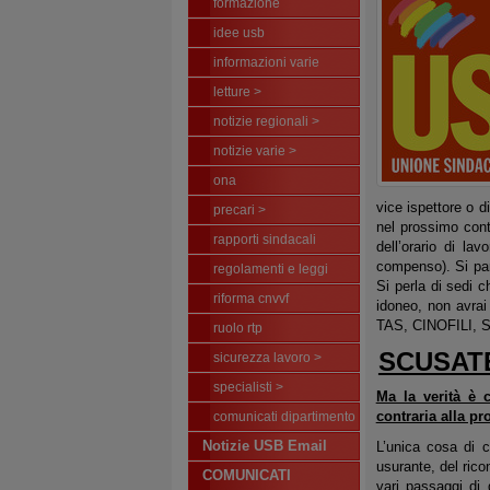
formazione
idee usb
informazioni varie
letture >
notizie regionali >
notizie varie >
ona
vice ispettore o 
precari >
nel prossimo cont
rapporti sindacali
dell’orario di la
compenso). Si parl
regolamenti e leggi
Si perla di sedi 
riforma cnvvf
idoneo, non avrai
TAS, CINOFILI, S
ruolo rtp
SCUSAT
sicurezza lavoro >
specialisti >
Ma la verità è 
contraria alla pr
comunicati dipartimento
Notizie USB Email
L’unica cosa di c
usurante, del rico
COMUNICATI
vari passaggi di 