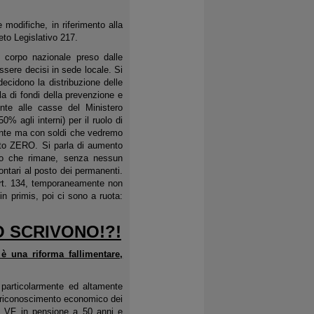
 modifiche, in riferimento alla
to Legislativo 217.
l corpo nazionale preso dalle
ssere decisi in sede locale. Si
 decidono la distribuzione delle
a di fondi della prevenzione e
te alle casse del Ministero
50% agli interni) per il ruolo di
gante ma con soldi che vedremo
osto ZERO. Si parla di aumento
poco che rimane, senza nessun
ontari al posto dei permanenti.
n art. 134, temporaneamente non
in primis, poi ci sono a ruota:
 SCRIVONO!?!
è una riforma fallimentare,
a particolarmente ed altamente
del riconoscimento economico dei
con VF in pensione a 50 anni e