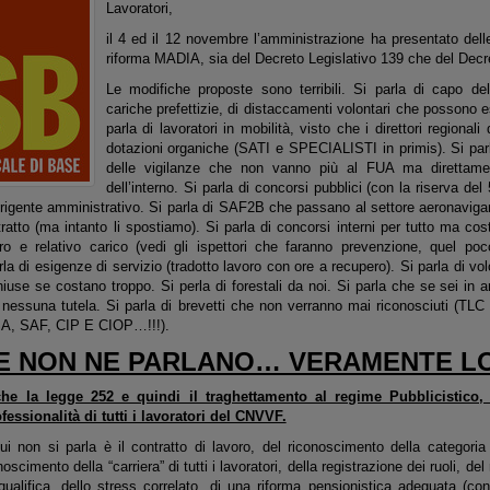
Lavoratori,
il 4 ed il 12 novembre l’amministrazione ha presentato delle
riforma MADIA, sia del Decreto Legislativo 139 che del Decre
Le modifiche proposte sono terribili. Si parla di capo de
cariche prefettizie, di distaccamenti volontari che possono e
parla di lavoratori in mobilità, visto che i direttori regionali
dotazioni organiche (SATI e SPECIALISTI in primis). Si parl
delle vigilanze che non vanno più al FUA ma direttamen
dell’interno. Si parla di concorsi pubblici (con la riserva del 
dirigente amministrativo. Si parla di SAF2B che passano al settore aeronavi
ratto (ma intanto li spostiamo). Si parla di concorsi interni per tutto ma c
voro e relativo carico (vedi gli ispettori che faranno prevenzione, quel 
a di esigenze di servizio (tradotto lavoro con ore a recupero). Si parla di vol
chiuse se costano troppo. Si perla di forestali da noi. Si parla che se sei i
 nessuna tutela. Si parla di brevetti che non verranno mai riconosciuti (TLC 
A, SAF, CIP E CIOP…!!!).
E NON NE PARLANO… VERAMENTE LO
che la legge 252 e quindi il traghettamento al regime Pubblicistico, 
ofessionalità di tutti i lavoratori del CNVVF.
ui non si parla è il contratto di lavoro, del riconoscimento della categori
noscimento della “carriera” di tutti i lavoratori, della registrazione dei ruoli, 
qualifica, dello stress correlato, di una riforma pensionistica adeguata (