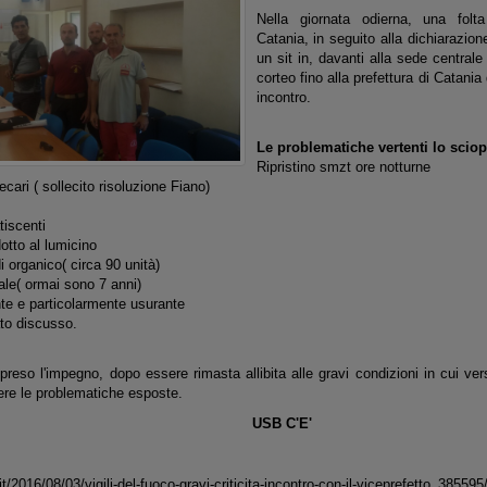
Nella giornata odierna, una fol
Catania, in seguito alla dichiarazion
un sit in, davanti alla sede central
corteo fino alla prefettura di Catania
incontro.
Le problematiche vertenti lo scio
Ripristino smzt ore notturne
ecari ( sollecito risoluzione Fiano)
tiscenti
dotto al lumicino
 organico( circa 90 unità)
ale( ormai sono 7 anni)
te e particolarmente usurante
ato discusso.
 preso l'impegno, dopo essere rimasta allibita alle gravi condizioni in cui ver
lvere le problematiche esposte.
USB C'E'
.it/2016/08/03/vigili-del-fuoco-gravi-criticita-incontro-con-il-viceprefetto_385595