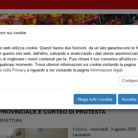
oni sui cookie
o web utilizza cookie. Questi hanno due funzioni: da un lato garantiscono le f
r questo sito web, dall'altro, salvando e analizzando i dati utente anonimizzati
IONE SINDACALE DI BASE SETTORE VIGILI DE
di migliorare i nostri contenuti per te. Puoi ritirare il tuo consenso all'utilizzo 
qualsiasi momento. Trova ulteriori informazioni sui cookie visitando la pagina
o
Privato
Territori
Sociale
Speciali
Multimedia
Are
a sulla Privacy
e riguardo a noi visitando la pagina
Informazioni legali
.
Configur
tampa
Email
Pdf
gili del Fuoco
,
Informazioni Varie
,
Scioperi e Manifestazioni
,
Si
Nega tutti i cookie
Accetta 
PROVINCIALE E CORTEO DI PROTESTA
REFETTURA
Catania
-
mercoledì, 3 agosto 2016
Lavoratori,