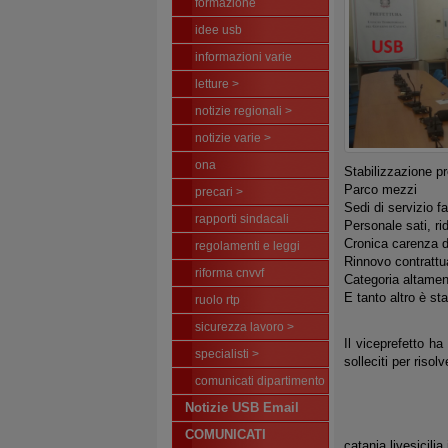
formazione
idee usb
informazioni varie
letture >
notizie regionali >
notizie varie >
ona
Stabilizzazione pr
Parco mezzi
precari >
Sedi di servizio fa
rapporti sindacali
Personale sati, ri
Cronica carenza di
regolamenti e leggi
Rinnovo contrattu
riforma cnvvf
Categoria altamen
E tanto altro è st
ruolo rtp
sicurezza lavoro >
Il viceprefetto ha
specialisti >
solleciti per riso
comunicati dipartimento
Notizie USB Email
COMUNICATI
catania.livesicilia