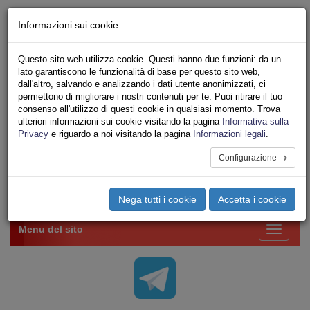
Chi siamo - Statuto
Informazioni sui cookie
Le nostre sedi
Servizi
Questo sito web utilizza cookie. Questi hanno due funzioni: da un
Iscriviti Online
lato garantiscono le funzionalità di base per questo sito web,
Ricerca
dall'altro, salvando e analizzando i dati utente anonimizzati, ci
Area Stampa
permettono di migliorare i nostri contenuti per te. Puoi ritirare il tuo
consenso all'utilizzo di questi cookie in qualsiasi momento. Trova
Privacy
ulteriori informazioni sui cookie visitando la pagina
Informativa sulla
VV.F.
Privacy
e riguardo a noi visitando la pagina
Informazioni legali
.
UNIONE SINDACALE DI BASE SETTORE VIGILI
DEL FUOCO
Configurazione
Toggle
Nega tutti i cookie
Accetta i cookie
navigation
Menu del sito
Toggle
navigati