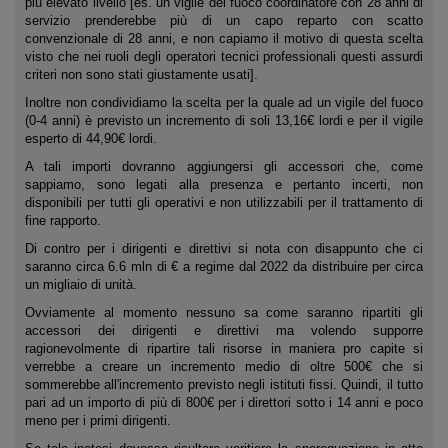
più elevato livello [es. un vigile del fuoco coordinatore con 28 anni di
servizio prenderebbe più di un capo reparto con scatto
convenzionale di 28 anni, e non capiamo il motivo di questa scelta
visto che nei ruoli degli operatori tecnici professionali questi assurdi
criteri non sono stati giustamente usati].
Inoltre non condividiamo la scelta per la quale ad un vigile del fuoco
(0-4 anni) è previsto un incremento di soli 13,16€ lordi e per il vigile
esperto di 44,90€ lordi.
A tali importi dovranno aggiungersi gli accessori che, come
sappiamo, sono legati alla presenza e pertanto incerti, non
disponibili per tutti gli operativi e non utilizzabili per il trattamento di
fine rapporto.
Di contro per i dirigenti e direttivi si nota con disappunto che ci
saranno circa 6.6 mln di € a regime dal 2022 da distribuire per circa
un migliaio di unità.
Ovviamente al momento nessuno sa come saranno ripartiti gli
accessori dei dirigenti e direttivi ma volendo supporre
ragionevolmente di ripartire tali risorse in maniera pro capite si
verrebbe a creare un incremento medio di oltre 500€ che si
sommerebbe all'incremento previsto negli istituti fissi. Quindi, il tutto
pari ad un importo di più di 800€ per i direttori sotto i 14 anni e poco
meno per i primi dirigenti.