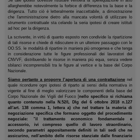
Se tale ipotesi dovesse risultare veritiera la sperequazione in atto
allargherebbe notevolmente la forbice di differenza tra la base e la
dirigenza. Tutto ciò è letteralmente inaccettabile, a dimostrazione
che l'amministrazione dietro alla mancata volontà di utilizzare lo
strumento contrattuale sta celando la seria ipotesi di creare istituti
ad hoc per la dirigenza.
La scrivente, in virtù di quanto esposto non condivide la ripartizione
di tali risorse e chiede di ridiscutere in un ulteriore passaggio con le
OO.SS. le modalità di ripartire in maniera più omogenea e che tenga
in considerazione tutte le figure professionali dei lavoratori del
CNVVF, distribuendo le risorse in maniera più equa, senza vedere
sbilanci incomprensibili tra le figure al vertice e la base del Corpo
Nazionale.
Siamo pertanto a proporre l’apertura di una contrattazione
nel
quale ricondurre ogni ipotesi di riparto ai sensi della normativa in
vigente al fine di meglio valorizzare le componenti della base del
Corpo Nazionale dei Vigili del Fuoco [
nello specifico si richiama
quanto contenuto nella N.52/L Dlg del 6 ottobre 2018 n.127
all'art. 138 comma 1, lettera a) che nel trattare la materia di
negoziazione specifica che formano oggetto del procedimento
negoziale: "il trattamento economico fondamentale e
accessorio, ivi compreso quello di lavoro straordinario,
secondo parametri appositamente definiti in tali sedi che ne
assicurino, nell'ambito delle risorse stanziate dalle finanziarie