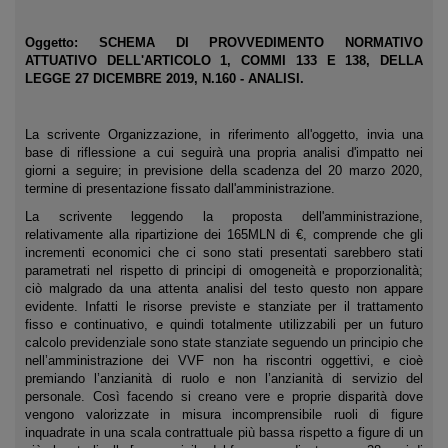
Oggetto:
SCHEMA DI PROVVEDIMENTO NORMATIVO
ATTUATIVO DELL'ARTICOLO 1, COMMI 133 E 138, DELLA
LEGGE 27 DICEMBRE 2019, N.160 - ANALISI.
La scrivente Organizzazione, in riferimento all'oggetto, invia una
base di riflessione a cui seguirà una propria analisi d'impatto nei
giorni a seguire; in previsione della scadenza del 20 marzo 2020,
termine di presentazione fissato dall'amministrazione.
La scrivente leggendo la proposta dell'amministrazione,
relativamente alla ripartizione dei 165MLN di €, comprende che gli
incrementi economici che ci sono stati presentati sarebbero stati
parametrati nel rispetto di principi di omogeneità e proporzionalità;
ciò malgrado da una attenta analisi del testo questo non appare
evidente. Infatti le risorse previste e stanziate per il trattamento
fisso e continuativo, e quindi totalmente utilizzabili per un futuro
calcolo previdenziale sono state stanziate seguendo un principio che
nell’amministrazione dei VVF non ha riscontri oggettivi, e cioè
premiando l’anzianità di ruolo e non l’anzianità di servizio del
personale. Così facendo si creano vere e proprie disparità dove
vengono valorizzate in misura incomprensibile ruoli di figure
inquadrate in una scala contrattuale più bassa rispetto a figure di un