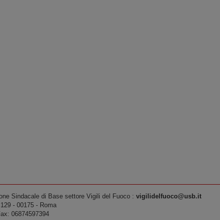
one Sindacale di Base settore Vigili del Fuoco :
vigilidelfuoco@usb.it
o,129 ‐ 00175 ‐ Roma
 Fax: 06874597394