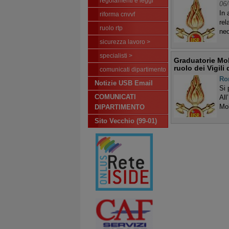
regolamenti e leggi
06/
In 
riforma cnvvf
rel
ruolo rtp
neo
sicurezza lavoro >
specialisti >
Graduatorie Mob
ruolo dei Vigili
comunicati dipartimento
Ro
Notizie USB Email
Si 
COMUNICATI
All
Mob
DIPARTIMENTO
Sito Vecchio (99-01)