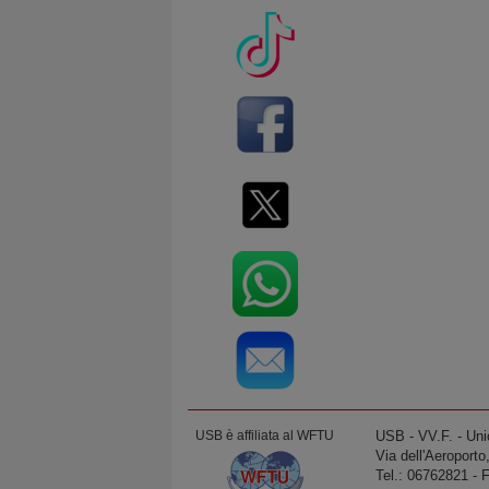
USB è affiliata al WFTU
USB ‐ VV.F. - Uni
Via dell'Aeroport
Tel.: 06762821 ‐