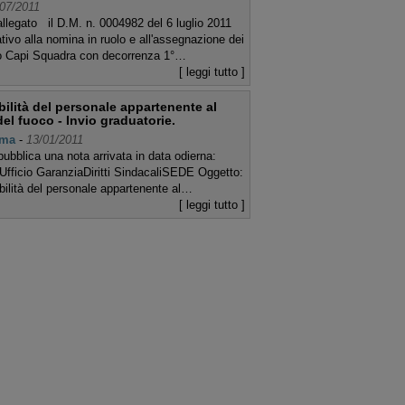
07/2011
allegato il D.M. n. 0004982 del 6 luglio 2011
ativo alla nomina in ruolo e all'assegnazione dei
 Capi Squadra con decorrenza 1°…
[ leggi tutto ]
ilità del personale appartenente al
 del fuoco - Invio graduatorie.
ma
-
13/01/2011
pubblica una nota arrivata in data odierna:
’Ufficio GaranziaDiritti SindacaliSEDE Oggetto:
ilità del personale appartenente al…
[ leggi tutto ]