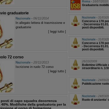
Roma
-
16/07/2010
Graduatoria mobili
invio graduatorie
Nazionale
-
31/03/2
Nazionale
-
06/11/2014
Concorso a 178 post
In allegato lettera di trasmissione e
- Decorrenza 01.01
graduatorie
posti disponibili.
[ leggi tutto ]
Nazionale
-
31/03/2
Concorso a 178 post
- Decorrenza 01.01
posti disponibili.
ruolo 72 corso
26/10/2009
Nazionale
-
20/11/2013
Bollettino Ufficial
Iscrizione in ruolo 72 corso
straordinario n. 1/3
[ leggi tutto ]
Nazionale
-
24/09/2
Pubblicazione ruolo
Nazionale
-
24/03/2
Ruolo di anzianita'
 posti di capo squadra decorrenza
 40%. Modifiche della graduatoria per la
issione al corso di formazione