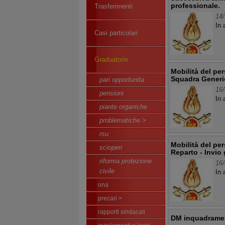
professionale.
Trasferimenti
14/
In 
Casi particolari
Graduatorie
Mobilità del pe
Squadra Generic
pari opportunita
16/
pensioni
In 
piante organiche
problematiche >
rsu
Mobilità del pe
scioperi
Reparto - Invio 
riforma protezione
16/
civile
In 
ona
precari >
rapporti sindacali
DM inquadrame