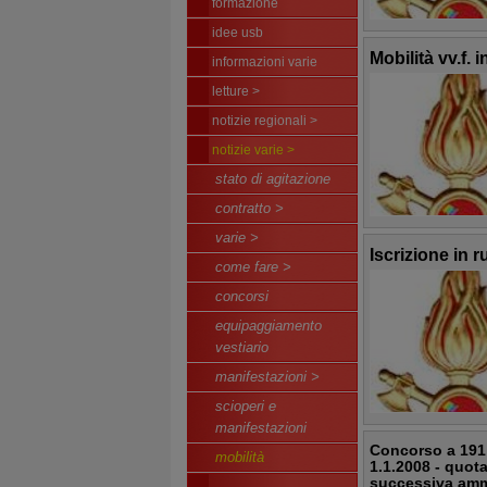
formazione
idee usb
Mobilità vv.f. 
informazioni varie
letture >
notizie regionali >
notizie varie >
stato di agitazione
contratto >
varie >
Iscrizione in 
come fare >
concorsi
equipaggiamento
vestiario
manifestazioni >
scioperi e
manifestazioni
Concorso a 191
mobilità
1.1.2008 - quota
successiva amm