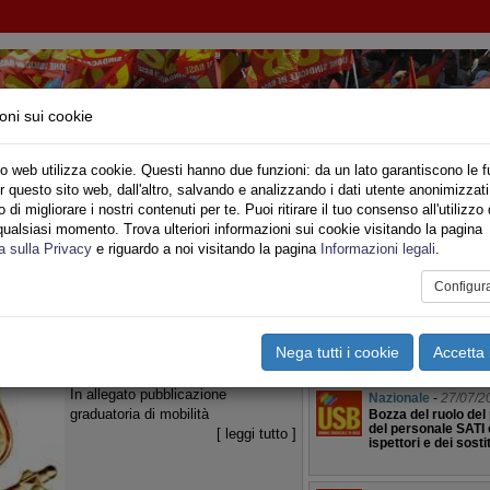
oni sui cookie
o web utilizza cookie. Questi hanno due funzioni: da un lato garantiscono le f
r questo sito web, dall'altro, salvando e analizzando i dati utente anonimizzati
IONE SINDACALE DI BASE SETTORE VIGILI DE
di migliorare i nostri contenuti per te. Puoi ritirare il tuo consenso all'utilizzo 
qualsiasi momento. Trova ulteriori informazioni sui cookie visitando la pagina
o
Privato
Territori
Sociale
Speciali
Multimedia
Are
a sulla Privacy
e riguardo a noi visitando la pagina
Informazioni legali
.
Configur
orie
06/08/2010
ersonale appartenente al ruolo di
Iscrizione in Ruolo
co non specialista
Nega tutti i cookie
Accetta 
Nazionale
-
27/11/2018
In allegato pubblicazione
Nazionale
-
27/07/2
graduatoria di mobilità
Bozza del ruolo del 
del personale SATI 
[ leggi tutto ]
ispettori e dei sostit