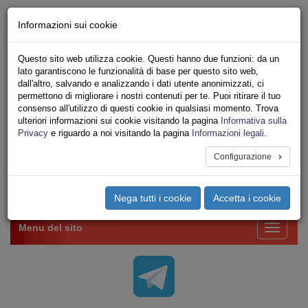
Chi siamo - Statuto
Informazioni sui cookie
Le nostre sedi
Servizi
Questo sito web utilizza cookie. Questi hanno due funzioni: da un
Iscriviti Online
lato garantiscono le funzionalità di base per questo sito web,
Ricerca
dall'altro, salvando e analizzando i dati utente anonimizzati, ci
Area Stampa
permettono di migliorare i nostri contenuti per te. Puoi ritirare il tuo
consenso all'utilizzo di questi cookie in qualsiasi momento. Trova
Privacy
ulteriori informazioni sui cookie visitando la pagina
Informativa sulla
VV.F.
Privacy
e riguardo a noi visitando la pagina
Informazioni legali
.
UNIONE SINDACALE DI BASE SETTORE VIGILI
DEL FUOCO
Configurazione
Toggle
Nega tutti i cookie
Accetta i cookie
navigation
Menu del sito
Toggle
navigati