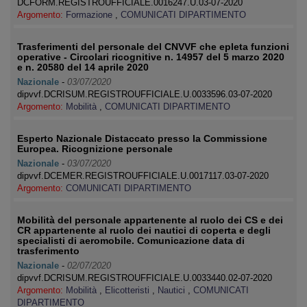
DCFORM.REGISTROUFFICIALE.0016247.U.03-07-2020
Argomento:
Formazione
,
COMUNICATI DIPARTIMENTO
Trasferimenti del personale del CNVVF che epleta funzioni
operative - Circolari ricognitive n. 14957 del 5 marzo 2020
e n. 20580 del 14 aprile 2020
Nazionale
-
03/07/2020
dipvvf.DCRISUM.REGISTROUFFICIALE.U.0033596.03-07-2020
Argomento:
Mobilità
,
COMUNICATI DIPARTIMENTO
Esperto Nazionale Distaccato presso la Commissione
Europea. Ricognizione personale
Nazionale
-
03/07/2020
dipvvf.DCEMER.REGISTROUFFICIALE.U.0017117.03-07-2020
Argomento:
COMUNICATI DIPARTIMENTO
Mobilità del personale appartenente al ruolo dei CS e dei
CR appartenente al ruolo dei nautici di coperta e degli
specialisti di aeromobile. Comunicazione data di
trasferimento
Nazionale
-
02/07/2020
dipvvf.DCRISUM.REGISTROUFFICIALE.U.0033440.02-07-2020
Argomento:
Mobilità
,
Elicotteristi
,
Nautici
,
COMUNICATI
DIPARTIMENTO