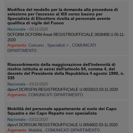
Modifica del modello per la domanda alla procedura di
selezione per l'accesso al XIX corso basico per
Specialista di Elicottero rivolta al personale avente
qualifica di vigile del Fuoco
Nazionale
-
05/11/2020
DCFORM.DCFORM-AreaI.REGISTROUFFICIALE.0028408.U.05-11-
2020
Argomento:
Concorsi
,
Specialisti >
,
COMUNICATI
DIPARTIMENTO
Riassorbimento della maggiorazione dell'indennità di
rischio istituita ai sensi dell'articolo 64, comma 4, del
decreto del Presidente della Repubblica 4 agosto 1990, n.
335
Nazionale
-
03/11/2020
dipvvf.DCRISFIN.REGISTROUFFICIALE.U.0032613.03-11-2020
Argomento:
COMUNICATI DIPARTIMENTO
Mobilità del personale appartenente al ruolo dei Capo
Squadra e dei Capo Reparto non specialista
Nazionale
-
03/11/2020
dipvvf.DCRISUM.REGISTROUFFICIALE.U.0054602.03-11-2020
Argomento:
Mobilità
,
COMUNICATI DIPARTIMENTO