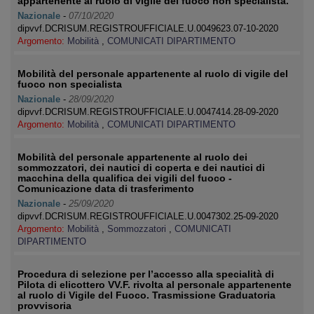
appartenente al ruolo di vigile del fuoco non specialista.
Nazionale
-
07/10/2020
dipvvf.DCRISUM.REGISTROUFFICIALE.U.0049623.07-10-2020
Argomento:
Mobilità
,
COMUNICATI DIPARTIMENTO
Mobilità del personale appartenente al ruolo di vigile del
fuoco non specialista
Nazionale
-
28/09/2020
dipvvf.DCRISUM.REGISTROUFFICIALE.U.0047414.28-09-2020
Argomento:
Mobilità
,
COMUNICATI DIPARTIMENTO
Mobilità del personale appartenente al ruolo dei
sommozzatori, dei nautici di coperta e dei nautici di
macchina della qualifica dei vigili del fuoco -
Comunicazione data di trasferimento
Nazionale
-
25/09/2020
dipvvf.DCRISUM.REGISTROUFFICIALE.U.0047302.25-09-2020
Argomento:
Mobilità
,
Sommozzatori
,
COMUNICATI
DIPARTIMENTO
Procedura di selezione per l’accesso alla specialità di
Pilota di elicottero VV.F. rivolta al personale appartenente
al ruolo di Vigile del Fuoco. Trasmissione Graduatoria
provvisoria