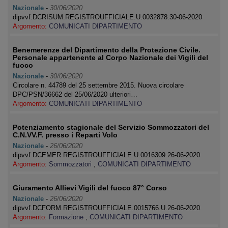
Nazionale
-
30/06/2020
dipvvf.DCRISUM.REGISTROUFFICIALE.U.0032878.30-06-2020
Argomento:
COMUNICATI DIPARTIMENTO
Benemerenze del Dipartimento della Protezione Civile.
Personale appartenente al Corpo Nazionale dei Vigili del
fuoco
Nazionale
-
30/06/2020
Circolare n. 44789 del 25 settembre 2015. Nuova circolare
DPC/PSN/36662 del 25/06/2020 ulteriori…
Argomento:
COMUNICATI DIPARTIMENTO
Potenziamento stagionale del Servizio Sommozzatori del
C.N.VV.F. presso i Reparti Volo
Nazionale
-
26/06/2020
dipvvf.DCEMER.REGISTROUFFICIALE.U.0016309.26-06-2020
Argomento:
Sommozzatori
,
COMUNICATI DIPARTIMENTO
Giuramento Allievi Vigili del fuoco 87° Corso
Nazionale
-
26/06/2020
dipvvf.DCFORM.REGISTROUFFICIALE.0015766.U.26-06-2020
Argomento:
Formazione
,
COMUNICATI DIPARTIMENTO