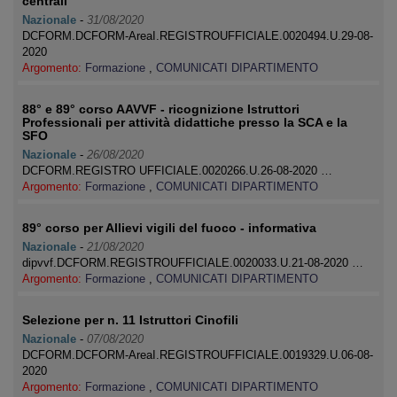
centrali
Nazionale
-
31/08/2020
DCFORM.DCFORM-AreaI.REGISTROUFFICIALE.0020494.U.29-08-
2020
Argomento:
Formazione
,
COMUNICATI DIPARTIMENTO
88° e 89° corso AAVVF - ricognizione Istruttori
Professionali per attività didattiche presso la SCA e la
SFO
Nazionale
-
26/08/2020
DCFORM.REGISTRO UFFICIALE.0020266.U.26-08-2020 …
Argomento:
Formazione
,
COMUNICATI DIPARTIMENTO
89° corso per Allievi vigili del fuoco - informativa
Nazionale
-
21/08/2020
dipvvf.DCFORM.REGISTROUFFICIALE.0020033.U.21-08-2020 …
Argomento:
Formazione
,
COMUNICATI DIPARTIMENTO
Selezione per n. 11 Istruttori Cinofili
Nazionale
-
07/08/2020
DCFORM.DCFORM-AreaI.REGISTROUFFICIALE.0019329.U.06-08-
2020
Argomento:
Formazione
,
COMUNICATI DIPARTIMENTO