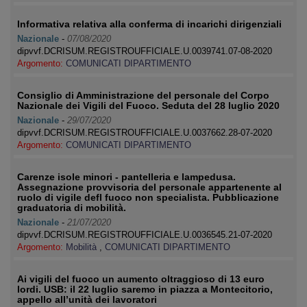
Informativa relativa alla conferma di incarichi dirigenziali
Nazionale
-
07/08/2020
dipvvf.DCRISUM.REGISTROUFFICIALE.U.0039741.07-08-2020
Argomento:
COMUNICATI DIPARTIMENTO
Consiglio di Amministrazione del personale del Corpo
Nazionale dei Vigili del Fuoco. Seduta del 28 luglio 2020
Nazionale
-
29/07/2020
dipvvf.DCRISUM.REGISTROUFFICIALE.U.0037662.28-07-2020
Argomento:
COMUNICATI DIPARTIMENTO
Carenze isole minori - pantelleria e lampedusa.
Assegnazione provvisoria del personale appartenente al
ruolo di vigile defl fuoco non specialista. Pubblicazione
graduatoria di mobilità.
Nazionale
-
21/07/2020
dipvvf.DCRISUM.REGISTROUFFICIALE.U.0036545.21-07-2020
Argomento:
Mobilità
,
COMUNICATI DIPARTIMENTO
Ai vigili del fuoco un aumento oltraggioso di 13 euro
lordi. USB: il 22 luglio saremo in piazza a Montecitorio,
appello all’unità dei lavoratori