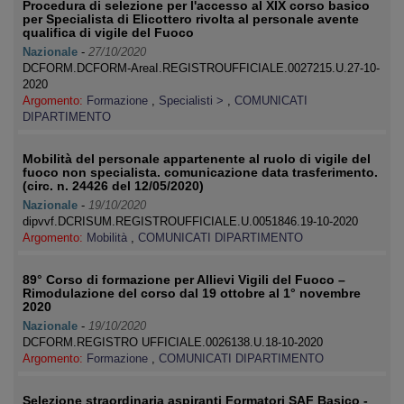
Procedura di selezione per l'accesso al XIX corso basico
per Specialista di Elicottero rivolta al personale avente
qualifica di vigile del Fuoco
Nazionale
-
27/10/2020
DCFORM.DCFORM-AreaI.REGISTROUFFICIALE.0027215.U.27-10-
2020
Argomento:
Formazione
,
Specialisti >
,
COMUNICATI
DIPARTIMENTO
Mobilità del personale appartenente al ruolo di vigile del
fuoco non specialista. comunicazione data trasferimento.
(circ. n. 24426 del 12/05/2020)
Nazionale
-
19/10/2020
dipvvf.DCRISUM.REGISTROUFFICIALE.U.0051846.19-10-2020
Argomento:
Mobilità
,
COMUNICATI DIPARTIMENTO
89° Corso di formazione per Allievi Vigili del Fuoco –
Rimodulazione del corso dal 19 ottobre al 1° novembre
2020
Nazionale
-
19/10/2020
DCFORM.REGISTRO UFFICIALE.0026138.U.18-10-2020
Argomento:
Formazione
,
COMUNICATI DIPARTIMENTO
Selezione straordinaria aspiranti Formatori SAF Basico -