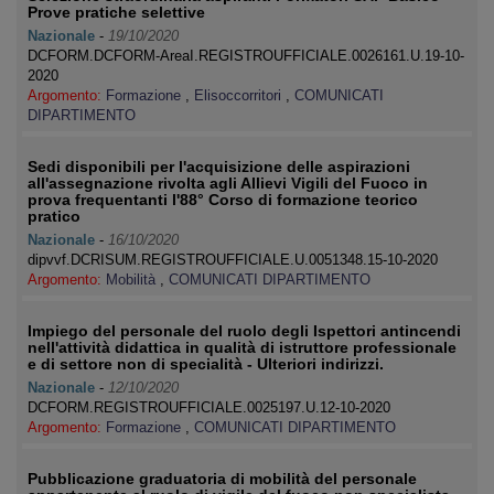
Prove pratiche selettive
Nazionale
-
19/10/2020
DCFORM.DCFORM-AreaI.REGISTROUFFICIALE.0026161.U.19-10-
2020
Argomento:
Formazione
,
Elisoccorritori
,
COMUNICATI
DIPARTIMENTO
Sedi disponibili per l'acquisizione delle aspirazioni
all'assegnazione rivolta agli Allievi Vigili del Fuoco in
prova frequentanti l'88° Corso di formazione teorico
pratico
Nazionale
-
16/10/2020
dipvvf.DCRISUM.REGISTROUFFICIALE.U.0051348.15-10-2020
Argomento:
Mobilità
,
COMUNICATI DIPARTIMENTO
Impiego del personale del ruolo degli Ispettori antincendi
nell'attività didattica in qualità di istruttore professionale
e di settore non di specialità - Ulteriori indirizzi.
Nazionale
-
12/10/2020
DCFORM.REGISTROUFFICIALE.0025197.U.12-10-2020
Argomento:
Formazione
,
COMUNICATI DIPARTIMENTO
Pubblicazione graduatoria di mobilità del personale