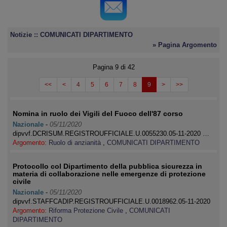
Notizie :: COMUNICATI DIPARTIMENTO
» Pagina Argomento
Pagina 9 di 42
<<
<
4
5
6
7
8
9
>
>>
Nomina in ruolo dei Vigili del Fuoco dell'87 corso
Nazionale
-
05/11/2020
dipvvf.DCRISUM.REGISTROUFFICIALE.U.0055230.05-11-2020 …
Argomento:
Ruolo di anzianità
,
COMUNICATI DIPARTIMENTO
Protocollo col Dipartimento della pubblica sicurezza in
materia di collaborazione nelle emergenze di protezione
civile
Nazionale
-
05/11/2020
dipvvf.STAFFCADIP.REGISTROUFFICIALE.U.0018962.05-11-2020
Argomento:
Riforma Protezione Civile
,
COMUNICATI
DIPARTIMENTO