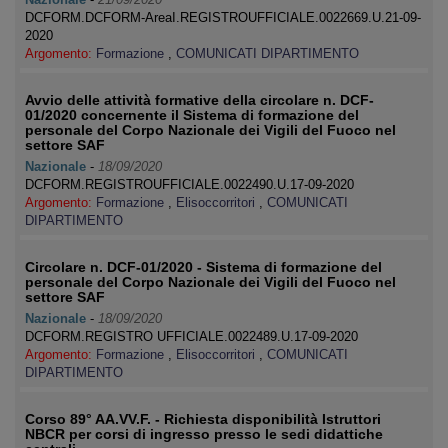
DCFORM.DCFORM-AreaI.REGISTROUFFICIALE.0022669.U.21-09-
2020
Argomento:
Formazione
,
COMUNICATI DIPARTIMENTO
Avvio delle attività formative della circolare n. DCF-
01/2020 concernente il Sistema di formazione del
personale del Corpo Nazionale dei Vigili del Fuoco nel
settore SAF
Nazionale
-
18/09/2020
DCFORM.REGISTROUFFICIALE.0022490.U.17-09-2020
Argomento:
Formazione
,
Elisoccorritori
,
COMUNICATI
DIPARTIMENTO
Circolare n. DCF-01/2020 - Sistema di formazione del
personale del Corpo Nazionale dei Vigili del Fuoco nel
settore SAF
Nazionale
-
18/09/2020
DCFORM.REGISTRO UFFICIALE.0022489.U.17-09-2020
Argomento:
Formazione
,
Elisoccorritori
,
COMUNICATI
DIPARTIMENTO
Corso 89° AA.VV.F. - Richiesta disponibilità Istruttori
NBCR per corsi di ingresso presso le sedi didattiche