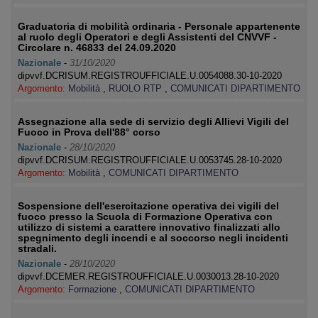
Graduatoria di mobilità ordinaria - Personale appartenente
al ruolo degli Operatori e degli Assistenti del CNVVF -
Circolare n. 46833 del 24.09.2020
Nazionale
-
31/10/2020
dipvvf.DCRISUM.REGISTROUFFICIALE.U.0054088.30-10-2020
Argomento:
Mobilità
,
RUOLO RTP
,
COMUNICATI DIPARTIMENTO
Assegnazione alla sede di servizio degli Allievi Vigili del
Fuoco in Prova dell'88° corso
Nazionale
-
28/10/2020
dipvvf.DCRISUM.REGISTROUFFICIALE.U.0053745.28-10-2020
Argomento:
Mobilità
,
COMUNICATI DIPARTIMENTO
Sospensione dell'esercitazione operativa dei vigili del
fuoco presso la Scuola di Formazione Operativa con
utilizzo di sistemi a carattere innovativo finalizzati allo
spegnimento degli incendi e al soccorso negli incidenti
stradali.
Nazionale
-
28/10/2020
dipvvf.DCEMER.REGISTROUFFICIALE.U.0030013.28-10-2020
Argomento:
Formazione
,
COMUNICATI DIPARTIMENTO