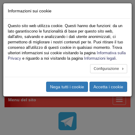
Chi siamo - Statuto
Informazioni sui cookie
Le nostre sedi
Servizi
Questo sito web utilizza cookie. Questi hanno due funzioni: da un
Iscriviti Online
lato garantiscono le funzionalità di base per questo sito web,
Ricerca
dall'altro, salvando e analizzando i dati utente anonimizzati, ci
Area Stampa
permettono di migliorare i nostri contenuti per te. Puoi ritirare il tuo
consenso all'utilizzo di questi cookie in qualsiasi momento. Trova
Privacy
ulteriori informazioni sui cookie visitando la pagina
Informativa sulla
VV.F.
Privacy
e riguardo a noi visitando la pagina
Informazioni legali
.
UNIONE SINDACALE DI BASE SETTORE VIGILI
DEL FUOCO
Configurazione
Toggle
Nega tutti i cookie
Accetta i cookie
navigation
Menu del sito
Toggle
navigati