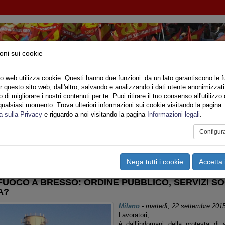
oni sui cookie
o web utilizza cookie. Questi hanno due funzioni: da un lato garantiscono le f
r questo sito web, dall'altro, salvando e analizzando i dati utente anonimizzati
IONE SINDACALE DI BASE SETTORE VIGILI DE
di migliorare i nostri contenuti per te. Puoi ritirare il tuo consenso all'utilizzo 
qualsiasi momento. Trova ulteriori informazioni sui cookie visitando la pagina
o
Privato
Territori
Sociale
Speciali
Multimedia
Are
a sulla Privacy
e riguardo a noi visitando la pagina
Informazioni legali
.
Configur
tampa
Email
Pdf
ombardia
,
Riforma CNVVF
,
Informazioni Varie
,
Sicurezza Lavo
Nega tutti i cookie
Accetta 
 FUOCO A BRESSO: ORDINE PUBBLICO, SERVIZI SO
A?
Milano
-
martedì, 22 settembre 201
Lavoratori,
è dall’indomani della protesta di 