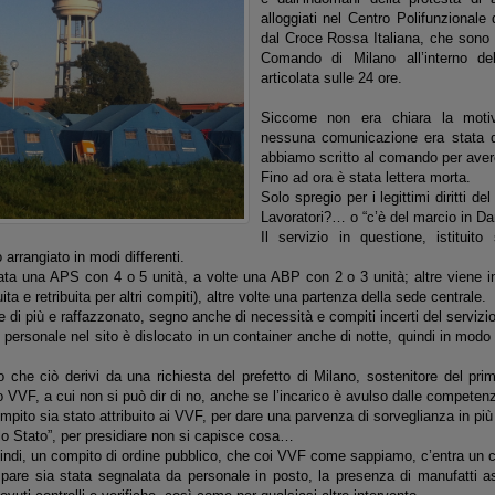
alloggiati nel Centro Polifunzionale
dal Croce Rossa Italiana, che sono 
Comando di Milano all’interno d
articolata sulle 24 ore.
Siccome non era chiara la motiv
nessuna comunicazione era stata
abbiamo scritto al comando per avere
Fino ad ora è stata lettera morta.
Solo spregio per i legittimi diritti d
Lavoratori?… o “c’è del marcio in 
Il servizio in questione, istituit
 arrangiato in modi differenti.
iata una APS con 4 o 5 unità, a volte una ABP con 2 o 3 unità; altre viene
ita e retribuita per altri compiti), altre volte una partenza della sede centrale.
 di più e raffazzonato, segno anche di necessità e compiti incerti del servizio
 personale nel sito è dislocato in un container anche di notte, quindi in modo
 che ciò derivi da una richiesta del prefetto di Milano, sostenitore del pri
 VVF, a cui non si può dir di no, anche se l’incarico è avulso dalle competen
ompito sia stato attribuito ai VVF, per dare una parvenza di sorveglianza in pi
llo Stato”, per presidiare non si capisce cosa…
indi, un compito di ordine pubblico, che coi VVF come sappiamo, c’entra un 
pare sia stata segnalata da personale in posto, la presenza di manufatti a