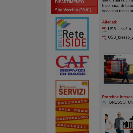
siano stati fatti i
DIPARTIMENTO
Insomma, di tutte
Sito Vecchio (99-01)
soccorso e con tut
Allegati:
USB_-_vvf_a_
USB_bresso_
Potrebbe interes
BRESSO: U