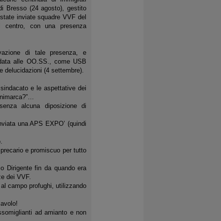
 di Bresso (24 agosto), gestito
state inviate squadre VVF del
el centro, con una presenza
azione di tale presenza, e
 data alle OO.SS., come USB
 delucidazioni (4 settembre).
el sindacato e le aspettative dei
Danimarca?”…
o senza alcuna diposizione di
 inviata una APS EXPO’ (quindi
.
 precario e promiscuo per tutto
mo Dirigente fin da quando era
ze dei VVF.
ù al campo profughi, utilizzando
cavolo!
ssomiglianti ad amianto e non