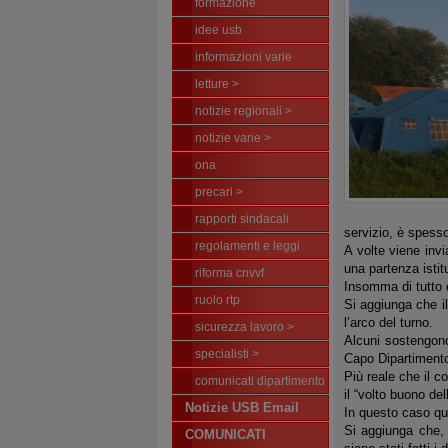
formazione
idee usb
informazioni varie
letture >
notizie regionali >
notizie varie >
ona
precari >
rapporti sindacali
servizio, è spesso
regolamenti e leggi
A volte viene inv
una partenza istitu
riforma cnvvf
Insomma di tutto e
ruolo rtp
Si aggiunga che il
l’arco del turno.
sicurezza lavoro >
Alcuni sostengono
specialisti >
Capo Dipartimento
Più reale che il c
comunicati dipartimento
il “volto buono de
Notizie USB Email
In questo caso qu
Si aggiunga che, 
COMUNICATI