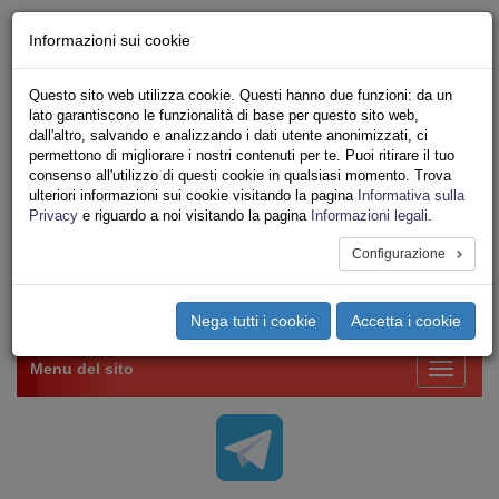
Chi siamo - Statuto
Informazioni sui cookie
Le nostre sedi
Servizi
Questo sito web utilizza cookie. Questi hanno due funzioni: da un
Iscriviti Online
lato garantiscono le funzionalità di base per questo sito web,
Ricerca
dall'altro, salvando e analizzando i dati utente anonimizzati, ci
Area Stampa
permettono di migliorare i nostri contenuti per te. Puoi ritirare il tuo
consenso all'utilizzo di questi cookie in qualsiasi momento. Trova
Privacy
ulteriori informazioni sui cookie visitando la pagina
Informativa sulla
VV.F.
Privacy
e riguardo a noi visitando la pagina
Informazioni legali
.
UNIONE SINDACALE DI BASE SETTORE VIGILI
DEL FUOCO
Configurazione
Toggle
Nega tutti i cookie
Accetta i cookie
navigation
Menu del sito
Toggle
navigati