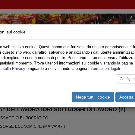
oni sui cookie
o web utilizza cookie. Questi hanno due funzioni: da un lato garantiscono le f
r questo sito web, dall'altro, salvando e analizzando i dati utente anonimizzati
IONE SINDACALE DI BASE SETTORE VIGILI DE
di migliorare i nostri contenuti per te. Puoi ritirare il tuo consenso all'utilizzo 
qualsiasi momento. Trova ulteriori informazioni sui cookie visitando la pagina
o
Privato
Territori
Sociale
Speciali
Multimedia
Are
a sulla Privacy
e riguardo a noi visitando la pagina
Informazioni legali
.
Configur
tampa
Email
Pdf
gili del Fuoco
,
Informazioni Varie
,
Salute VVF
,
Piemonte
Nega tutti i cookie
Accetta 
" DEI LAVORATORI SUI LUOGHI DI LAVORO (?)
PASSAGGIO BUROCRATICO…
SORSE ECONOMICHE (MA VA’?!?!)