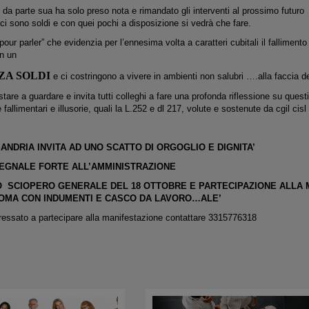
da parte sua ha solo preso nota e rimandato gli interventi al prossimo futuro
i sono soldi e con quei pochi a disposizione si vedrà che fare.
our parler” che evidenzia per l’ennesima volta a caratteri cubitali il fallimento 
n un
ZA SOLDI
e ci costringono a vivere in ambienti non salubri ….alla faccia del
are a guardare e invita tutti colleghi a fare una profonda riflessione su questi 
fallimentari e illusorie, quali la L.252 e dl 217, volute e sostenute da cgil cisl u
ANDRIA INVITA AD UNO SCATTO DI ORGOGLIO E DIGNITA’
EGNALE FORTE ALL’AMMINISTRAZIONE
 SCIOPERO GENERALE DEL 18 OTTOBRE E PARTECIPAZIONE ALLA 
OMA CON INDUMENTI E CASCO DA LAVORO…ALE’
eressato a partecipare alla manifestazione contattare 3315776318