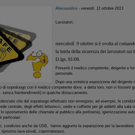
Alessandria
-
venerdì, 11 ottobre 2013
Lavoratori,
mercoledì
9 ottobre si è svolta al comand
la tutela della sicurezza dei lavoratori sui
D.lgs. 81/08.
Presenti il medico competente, dirigente e fun
personale.
Dopo una sintetica esposizione del dirigente d
o di sopraluogo con il medico competente dove, a detta loro, non vi fossero g
i.. senza fraintendimenti) in qualche distaccamento.
denziato che dal sopraluogo effettuato non emergono, ad esempio, le condizio
ede centrale, degli effetti letterecci, sedie e cuffiette per gli addetti alla sala
 spostamento delle chiamate al pubblico alla portineria), igienizzazione auto
nti particolari.
nti, condiviso anche da USB, hanno aggiunto la separazione per la lavanderia 
, ripristino lava-stivali, coprimaterassi.