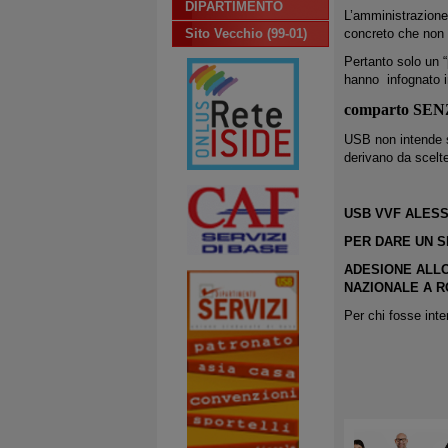
DIPARTIMENTO
L’amministrazione 
Sito Vecchio (99-01)
concreto che non c
Pertanto solo un “p
hanno infognato i
comparto
SEN
USB non intende st
derivano da scelte 
USB VVF ALESS
PER DARE UN S
ADESIONE ALLO
NAZIONALE A R
Per chi fosse int