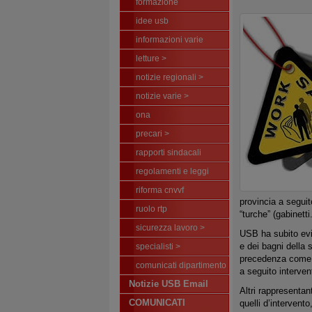
formazione
idee usb
informazioni varie
letture >
notizie regionali >
notizie varie >
ona
precari >
rapporti sindacali
regolamenti e leggi
riforma cnvvf
provincia a seguit
ruolo rtp
“turche” (gabinett
sicurezza lavoro >
USB ha subito evi
e dei bagni della s
specialisti >
precedenza come lo
comunicati dipartimento
a seguito interve
Notizie USB Email
Altri rappresenta
COMUNICATI
quelli d’intervento