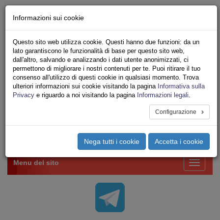
Chi siamo - Statuto
Informazioni sui cookie
Le nostre sedi
Servizi
Questo sito web utilizza cookie. Questi hanno due funzioni: da un
Iscriviti Online
lato garantiscono le funzionalità di base per questo sito web,
Ricerca
dall'altro, salvando e analizzando i dati utente anonimizzati, ci
Area Stampa
permettono di migliorare i nostri contenuti per te. Puoi ritirare il tuo
consenso all'utilizzo di questi cookie in qualsiasi momento. Trova
Privacy
ulteriori informazioni sui cookie visitando la pagina
Informativa sulla
VV.F.
Privacy
e riguardo a noi visitando la pagina
Informazioni legali
.
UNIONE SINDACALE DI BASE SETTORE VIGILI
DEL FUOCO
Configurazione
Toggle
Nega tutti i cookie
Accetta i cookie
navigation
Menu del sito
Toggle
navigati