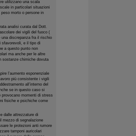
tre utilizzano una scala
cale in particolari situazioni
 peso morto o persone in
ta analisi curata dal Dott.
ascolare dei vigili del fuoco (
una discrepanza fra il rischio
sfavorevoli, e il tipo di
che a questo punto non
olari ma anche per le altre
 con sostanze chimiche dovuta
capire l’aumento esponenziale
lavoro più consistente i vigili
addestramento all’interno del
 Anche se in questo caso si
che provocano momenti di stress
oni fisiche e psichiche come
 e dalle attrezzature di
il mezzo di segnalazione
ssare le protezioni anti rumore
izzare tamponi auricolari