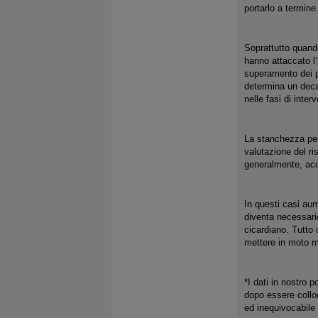
portarlo a termine
Soprattutto quand
hanno attaccato l’
superamento dei pr
determina un deca
nelle fasi di inter
La stanchezza per 
valutazione del ri
generalmente, acca
In questi casi au
diventa necessario
cicardiano. Tutto 
mettere in moto m
*I dati in nostro 
dopo essere colloc
ed inequivocabile e