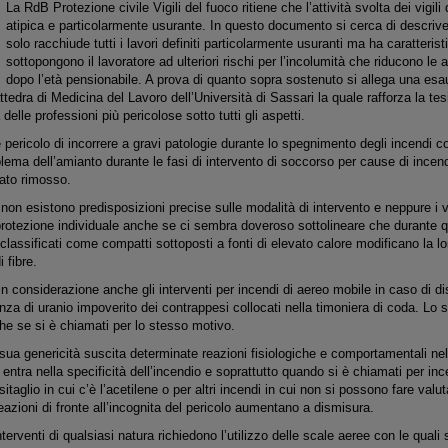
La RdB Protezione civile Vigili del fuoco ritiene che l’attività svolta dei vigili
atipica e particolarmente usurante. In questo documento si cerca di descrive
solo racchiude tutti i lavori definiti particolarmente usuranti ma ha caratteris
sottopongono il lavoratore ad ulteriori rischi per l’incolumità che riducono le a
dopo l’età pensionabile. A prova di quanto sopra sostenuto si allega una es
ttedra di Medicina del Lavoro dell’Università di Sassari la quale rafforza la tes
a delle professioni più pericolose sotto tutti gli aspetti.
e pericolo di incorrere a gravi patologie durante lo spegnimento degli incendi
blema dell’amianto durante le fasi di intervento di soccorso per cause di incendi
tato rimosso.
non esistono predisposizioni precise sulle modalità di intervento e neppure i v
 protezione individuale anche se ci sembra doveroso sottolineare che durante que
assificati come compatti sottoposti a fonti di elevato calore modificano la l
i fibre.
n considerazione anche gli interventi per incendi di aereo mobile in caso di di
za di uranio impoverito dei contrappesi collocati nella timoniera di coda. Lo s
he se si è chiamati per lo stesso motivo.
sua genericità suscita determinate reazioni fisiologiche e comportamentali nel
entra nella specificità dell’incendio e soprattutto quando si è chiamati per inc
itaglio in cui c’è l’acetilene o per altri incendi in cui non si possono fare valut
eazioni di fronte all’incognita del pericolo aumentano a dismisura.
nterventi di qualsiasi natura richiedono l’utilizzo delle scale aeree con le qual