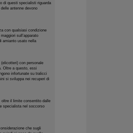
 di questi specialisti riguarda
za delle antenne devono
nza con qualsiasi condizione
i maggiori sull’apparato
i amianto usato nella
 (elicotteri) con personale
. Oltre a questo, essi
gono infortunate su tralicci
ni si sviluppa nei recuperi di
oltre il limite consentito dalle
le specialista nel soccorso
 considerazione che sugli