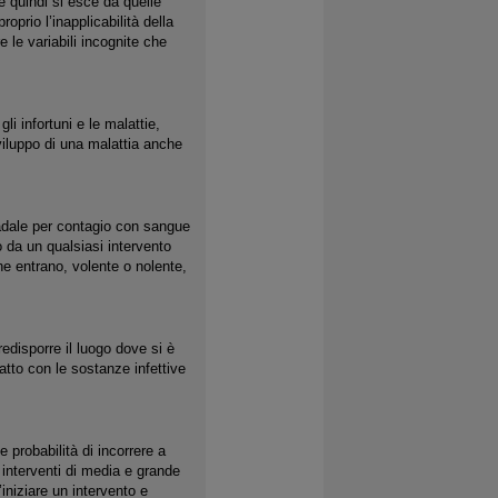
 e quindi si esce da quelle
roprio l’inapplicabilità della
e le variabili incognite che
i infortuni e le malattie,
sviluppo di una malattia anche
stradale per contagio con sangue
o da un qualsiasi intervento
he entrano, volente o nolente,
edisporre il luogo dove si è
tatto con le sostanze infettive
probabilità di incorrere a
 interventi di media e grande
iniziare un intervento e