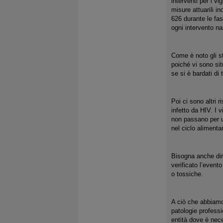
interventi per i vi
misure attuarili in
626 durante le fasi
ogni intervento n
Come è noto gli st
poiché vi sono sit
se si è bardati di 
Poi ci sono altri r
infetto da HIV. I 
non passano per un
nel ciclo alimenta
Bisogna anche dire
verificato l’evento
o tossiche.
A ciò che abbiamo 
patologie professi
entità dove è nece