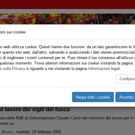
oni sui cookie
o web utilizza cookie. Questi hanno due funzioni: da un lato garantiscono le f
r questo sito web, dall'altro, salvando e analizzando i dati utente anonimizzati
IONE SINDACALE DI BASE SETTORE VIGILI DE
di migliorare i nostri contenuti per te. Puoi ritirare il tuo consenso all'utilizzo 
qualsiasi momento. Trova ulteriori informazioni sui cookie visitando la pagina
o
Privato
Territori
Sociale
Speciali
Multimedia
Are
a sulla Privacy
e riguardo a noi visitando la pagina
Informazioni legali
.
Configur
tampa
Email
Pdf
nsioni
Nega tutti i cookie
Accetta 
l lavoro dei vigili del fuoco
ta dalla RdB al Sottosegretario Claudio Caron del ministero del lavoro per il 
rmente us
Roma
-
martedì, 22 febbraio 2000