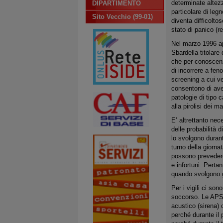
determinate altezz
DIPARTIMENTO
particolare di leg
Sito Vecchio (99-01)
diventa difficolt
stato di panico (r
Nel marzo 1996 app
Sbardella titolare 
che per conoscenza
di incorrere a feno
screening a cui ve
consentono di aver
patologie di tipo 
alla pirolisi dei m
E’ altrettanto nec
delle probabilità d
lo svolgono durant
turno della giorna
possono prevedere 
e infortuni. Perta
quando svolgono gl
Per i vigili ci son
soccorso. Le APS 
acustico (sirena) 
perché durante il 