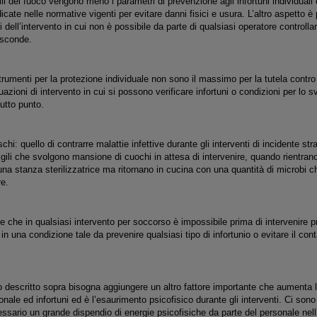
gili del fuoco vengono meno i parametri di prevenzione agli infortuni individuali
dicate nelle normative vigenti per evitare danni fisici e usura. L’altro aspetto è p
 dell’intervento in cui non è possibile da parte di qualsiasi operatore controllar
asconde.
rumenti per la protezione individuale non sono il massimo per la tutela contro gl
uazioni di intervento in cui si possono verificare infortuni o condizioni per lo 
tutto punto.
ischi: quello di contrarre malattie infettive durante gli interventi di incidente 
vigili che svolgono mansione di cuochi in attesa di intervenire, quando rientran
a stanza sterilizzatrice ma ritornano in cucina con una quantità di microbi c
re.
 che in qualsiasi intervento per soccorso è impossibile prima di intervenire pr
 in una condizione tale da prevenire qualsiasi tipo di infortunio o evitare il con
descritto sopra bisogna aggiungere un altro fattore importante che aumenta le 
onale ed infortuni ed è l’esaurimento psicofisico durante gli interventi. Ci sono
ssario un grande dispendio di energie psicofisiche da parte del personale nell’