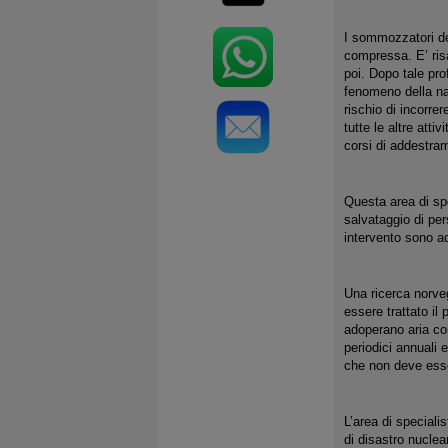
I sommozzatori dei
compressa. E’ risa
poi. Dopo tale prof
fenomeno della na
rischio di incorre
tutte le altre att
corsi di addestram
Questa area di spe
salvataggio di per
intervento sono ad
Una ricerca norveg
essere trattato il
adoperano aria com
periodici annuali 
che non deve esse
L’area di specialis
di disastro nuclear