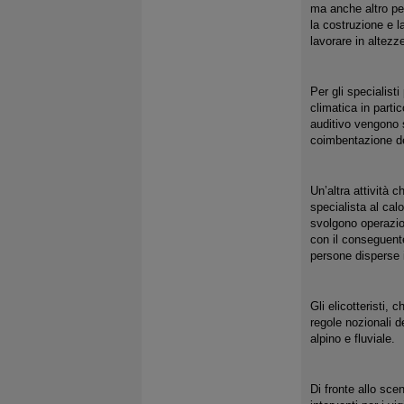
ma anche altro per
la costruzione e l
lavorare in altezze
Per gli specialist
climatica in parti
auditivo vengono 
coimbentazione dei
Un’altra attività 
specialista al cal
svolgono operazion
con il conseguente
persone disperse i
Gli elicotteristi, 
regole nozionali d
alpino e fluviale.
Di fronte allo sce