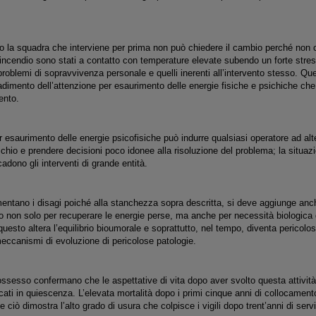
.
o la squadra che interviene per prima non può chiedere il cambio perché non c
incendio sono stati a contatto con temperature elevate subendo un forte stress 
oblemi di sopravvivenza personale e quelli inerenti all’intervento stesso. Qu
dimento dell’attenzione per esaurimento delle energie fisiche e psichiche che
vento.
esaurimento delle energie psicofisiche può indurre qualsiasi operatore ad alte
schio e prendere decisioni poco idonee alla risoluzione del problema; la situaz
dono gli interventi di grande entità.
mentano i disagi poiché alla stanchezza sopra descritta, si deve aggiunge anc
 non solo per recuperare le energie perse, ma anche per necessità biologica di
questo altera l’equilibrio bioumorale e soprattutto, nel tempo, diventa pericolos
eccanismi di evoluzione di pericolose patologie.
possesso confermano che le aspettative di vita dopo aver svolto questa attivit
ati in quiescenza. L’elevata mortalità dopo i primi cinque anni di collocamento
 ciò dimostra l’alto grado di usura che colpisce i vigili dopo trent’anni di servi