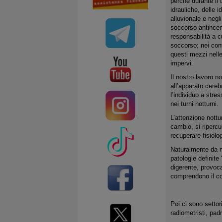
perché durante il 
idrauliche, delle 
alluvionale e negl
soccorso antincen
responsabilità a c
soccorso; nei conf
questi mezzi nelle
impervi.
Il nostro lavoro n
all’apparato cerebr
l’individuo a stre
nei turni notturni.
L’attenzione nottu
cambio, si ripercu
recuperare fisiolo
Naturalmente da no
patologie definite 
digerente, provoca
comprendono il cos
Poi ci sono settor
radiometristi, padr