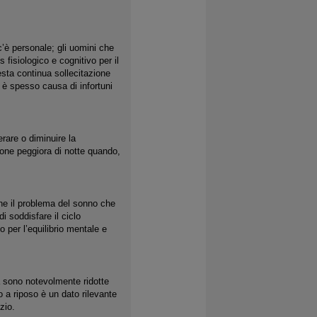
’è personale; gli uomini che
fisiologico e cognitivo per il
esta continua sollecitazione
 è spesso causa di infortuni
rare o diminuire la
ione peggiora di notte quando,
he il problema del sonno che
 soddisfare il ciclo
o per l’equilibrio mentale e
à sono notevolmente ridotte
 a riposo è un dato rilevante
zio.