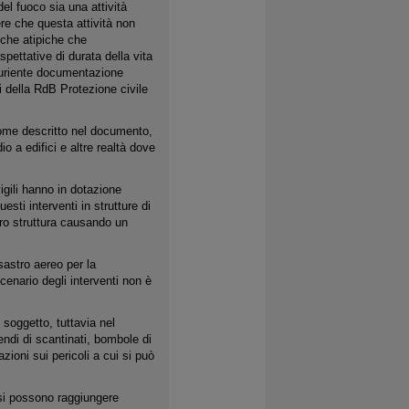
 del fuoco sia una attività
re che questa attività non
tiche atipiche che
spettative di durata della vita
auriente documentazione
i della RdB Protezione civile
 come descritto nel documento,
o a edifici e altre realtà dove
igili hanno in dotazione
sti interventi in strutture di
oro struttura causando un
sastro aereo per la
cenario degli interventi non è
 soggetto, tuttavia nel
endi di scantinati, bombole di
azioni sui pericoli a cui si può
i si possono raggiungere