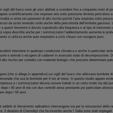
 vigili del fuoco sono gli unici abilitati a scendere fino a cinquanta metri di p
puto scientificamente che respirare aria sotto pressione diventa pericoloso a 
ondità si entra nei parametri di alto rischio poiché l’aria respirata sotto pressi
rcosi da azoto tenendo conto anche della pericolosità dell’embolia gassosa. L’
re a questi fenomeni è dovuto soprattutto alla frequenza e al tipo di intervent
ività sopra descritte anche per i sommozzatori l’addestramento aumenta le probab
ento si utilizza anche auto respiratori a ciclo chiuso con ossigeno puro.
cialisti interviene in qualsiasi condizione climatica e anche in particolari ambie
sone e animali o recupero di cadaveri in avanzato stato di decomposizione. Di
 alto rischio per contatto con materiali biologici che possono determinare patol
ese (che si allega in appendice) sui vigili del fuoco che utilizzano bombole 
 personale che usa le bombole per 4 ore al mese. In questo studio appare eviden
pressa e i sommozzatori devono essere trattati in un certo modo sia dal punto
e dopo i 40 anni di età con due controlli annui prestando poi particolare attenz
re dopo i 50 anni.
ti addetti al rilevamento radioattivo intervengono sia per le misurazioni della r
e. Il disastro di Chernobyl che ha investito anche l’ Italia sono stati impiegati 