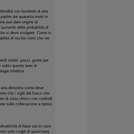
rofondità con bombole di aria
partire dai quaranta metri in
one può dare origine al
aumento delle probabilità di
o che si deve svolgere. Come in
ilità di rischio visto che nei
nti stretti, pozzi, grotte per
 solito queste aree di
ogie infettive.
di aria dimostra come deve
te che i vigili del fuoco che
 di vista clinico con controlli
ione sulla collocazione a riposo
adioattività di base sia in caso
non solo i vigili di quest’area