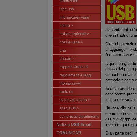
formazione
idee usb
informazioni varie
letture >
elaborata dalla Ca
notizie regionali >
che si tratti di un
notizie varie >
Oltre al potenzial
si aggiunge il pro
ona
l’amianto non è s
precari >
A questo riguardo 
rapporti sindacali
dispositivi per la
cemento amianto cl
regolamenti e leggi
notevole rilascio d
riforma cnvvf
Si deve prendere i
ruolo rtp
consistente presen
mai lo stesso anc
sicurezza lavoro >
Un incendio nella 
specialisti >
momento in cui si 
comunicati dipartimento
gas o di gruppi oss
Notizie USB Email
incorrere queste r
COMUNICATI
Gran parte degli i