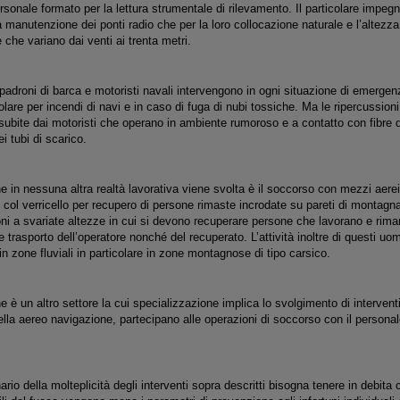
sonale formato per la lettura strumentale di rilevamento. Il particolare impegno
a manutenzione dei ponti radio che per la loro collocazione naturale e l’altez
 che variano dai venti ai trenta metri.
i padroni di barca e motoristi navali intervengono in ogni situazione di emerge
colare per incendi di navi e in caso di fuga di nubi tossiche. Ma le ripercussion
subite dai motoristi che operano in ambiente rumoroso e a contatto con fibre d
 tubi di scarico.
che in nessuna altra realtà lavorativa viene svolta è il soccorso con mezzi aerei
o col verricello per recupero di persone rimaste incrodate su pareti di montagna
i a svariate altezze in cui si devono recuperare persone che lavorano e riman
 trasporto dell’operatore nonché del recuperato. L’attività inoltre di questi uomi
n zone fluviali in particolare in zone montagnose di tipo carsico.
che è un altro settore la cui specializzazione implica lo svolgimento di interventi 
ella aereo navigazione, partecipano alle operazioni di soccorso con il persona
nario della molteplicità degli interventi sopra descritti bisogna tenere in debita