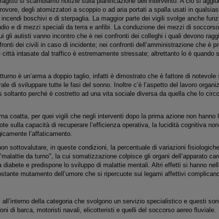
tragitto si scambiamo notizie sulla pianificazione dell’intervento. A ciò si agg
idrovore, degli atomizzatori a scoppio o ad aria portati a spalla usati in qualsi
i incendi boschivi e di sterpaglia. La maggior parte dei vigili svolge anche funz
dio e di mezzi speciali da terra e anfibi. La conduzione dei mezzi di soccors
ui gli autisti vanno incontro che è nei confronti dei colleghi i quali devono ragg
ronti dei civili in caso di incidente; nei confronti dell’amministrazione che è 
 città intasate dal traffico è estremamente stressate; altrettanto lo è quando 
otturno è un’arma a doppio taglio, infatti è dimostrato che è fattore di notevol
ale di sviluppare tutte le fasi del sonno. Inoltre c’è l’aspetto del lavoro organ
ss soltanto perché è costretto ad una vita sociale diversa da quella che lo circ
rna coatta, per quei vigili che negli interventi dopo la prima azione non hanno la
ote sulla capacità di recuperare l’efficienza operativa, la lucidità cognitiva no
gicamente l’affaticamento.
n sottovalutare, in queste condizioni, la percentuale di variazioni fisiologiche
"malattie da turno", la cui somatizzazione colpisce gli organi dell’apparato cardi
 diabete e predispone lo sviluppo di malattie mentali. Altri effetti si hanno nell
tante mutamento dell’umore che si ripercuote sui legami affettivi complicando i
i all’interno della categoria che svolgono un servizio specialistico e questi s
oni di barca, motoristi navali, elicotteristi e quelli del soccorso aereo fluviale.