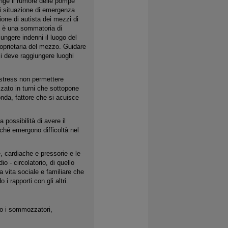
iunge il rumore delle pompe
asi situazione di emergenza
ione di autista dei mezzi di
o è una sommatoria di
iungere indenni il luogo del
proprietaria del mezzo. Guidare
si deve raggiungere luoghi
e stress non permettere
izzato in turni che sottopone
onda, fattore che si acuisce
 possibilità di avere il
nché emergono difficoltà nel
, cardiache e pressorie e le
o - circolatorio, di quello
a vita sociale e familiare che
 rapporti con gli altri.
ono i sommozzatori,