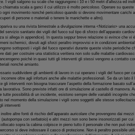
e. I vigili salgono su scale che raggiungono i 10 e i 50 metri d’altezza ed inol
no chiamata scala a ganci il cui utilizzo è molto pericoloso. Operare su queste s
oso ogni movimento nonché pericoloso quando si devono movimentare carichi a
ecuperi di persone o materiali o tenere le manichette e altro).
ariva su una rivista bimestrale a divulgazione interna <Notiziario> una accura
del servizio sanitario dei vigili del fuoco sul tipo di sforzo dell’apparato cardiov
 si allega in appendice). In questa seppur breve relazione si evince che vi è 
meni ischemici, dovuti agli sforzi peraltro improvvisi e in condizioni ambientali 
ngono sottoposti i vigili del fuoco operativi durante queste visite periodiche 
e dati per costruire una statistica veritiera non solo sulle malattie cardiovasc
cancerogeno poiché in quasi tutti gli interventi gli stessi vengono a contatto
ateriali nonché amianto.
essario suddividere gli ambienti di lavoro in cui operano i vigili del fuoco per 
i incorrere oltre agli infortuni anche alle malattie professionali. Se da un lato il 
e gli interventi non bisogna trascurare l’aspetto della formazione basato sull’
ta lavorativa. Sono previste infatti ore di simulazione al castello di manovra.
tutte possibilità di un incidente, esistono sempre delle variabili incognite 
nto nel momento della simulazione i vigili sono soggetti alle stesse sollecitazi
i interventi
o inoltre altre fonti di rischio dell’apparato auricolare che provengono dai mezzi
(autopompa con serbatoio) e altri mezzi non sono bene insonorizzati per cui 
collocato sopra la cabina colpisce in pieno tutto il personale che non può indo
percorso si deve indossare il casco di protezione. Non è peraltro possibile util