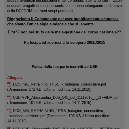
stessa eventuali declassamenti del comando, speriamo che i fautori
di questi progetti si rendano conto che stanno infangando le direttive
della DCFORM per meri scopi personali.
Ringraziamo il Comandante per aver pubblicamente ammesso
che siamo l'unica sigla sindacale che si lamenta.
E tu?? non sei stufo della mala-gestione del corpo nazionale??
Partecipa ed aderisci allo sciopero 20/11/2015
Passa dalla tua parte
iscriviti ad USB
Allegati:
DDS_491_Retraining_TPSS_-_Indagine_conoscitiva.pdf
(Dimensioni: 172 KB, Ultima modifica: 14.11.2015)
USB-VVF_Alessandria_DdS_545_del_11112015_-_DIFFIDA.pdf
(Dimensioni: 101 KB, Ultima modifica: 14.11.2015)
DDS_545_RETRAINING_TPSS_Indagine_conoscitiva_-
_seconda_edizione.pdf
(Dimensioni: 105 KB, Ultima modifica:
14.11.2015)