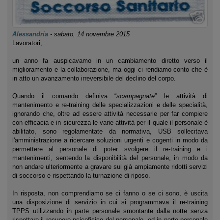
Alessandria
-
sabato, 14 novembre 2015
Lavoratori,
un anno fa auspicavamo in un cambiamento diretto verso il
miglioramento e la collaborazione, ma oggi ci rendiamo conto che è
in atto un avanzamento irreversibile del declino del corpo.
Quando il comando definiva “
scampagnate
” le attività di
mantenimento e re-training delle specializzazioni e delle specialità,
ignorando che, oltre ad essere attività necessarie per far compiere
con efficacia e in sicurezza le varie attività per il quale il personale è
abilitato, sono regolamentate da normativa, USB sollecitava
l'amministrazione a ricercare soluzioni urgenti e cogenti in modo da
permettere al personale di poter svolgere il re-training e i
mantenimenti, sentendo la disponibilità del personale, in modo da
non andare ulteriormente a gravare sui già ampiamente ridotti servizi
di soccorso e rispettando la turnazione di riposo.
In risposta, non comprendiamo se ci fanno o se ci sono, è uscita
una disposizione di servizio in cui si programmava il re-training
TPPS utilizzando in parte personale smontante dalla notte senza
rispettare il recupero psicofisico del personale, ed in parte personale