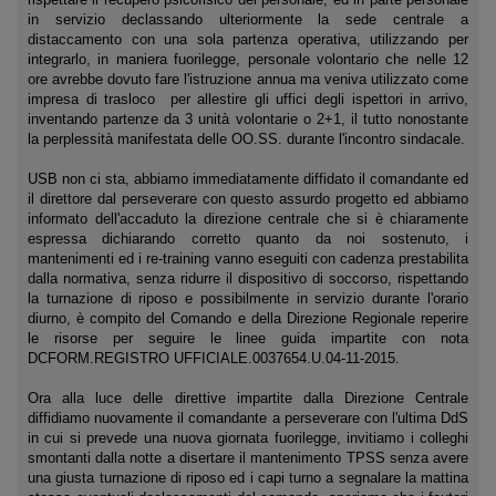
in servizio declassando ulteriormente la sede centrale a
distaccamento con una sola partenza operativa, utilizzando per
integrarlo, in maniera fuorilegge, personale volontario che nelle 12
ore avrebbe dovuto fare l'istruzione annua ma veniva utilizzato come
impresa di trasloco per allestire gli uffici degli ispettori in arrivo,
inventando partenze da 3 unità volontarie o 2+1, il tutto nonostante
la perplessità manifestata delle OO.SS. durante l'incontro sindacale.
USB non ci sta, abbiamo immediatamente diffidato il comandante ed
il direttore dal perseverare con questo assurdo progetto ed abbiamo
informato dell'accaduto la direzione centrale che si è chiaramente
espressa dichiarando corretto quanto da noi sostenuto, i
mantenimenti ed i re-training vanno eseguiti con cadenza prestabilita
dalla normativa, senza ridurre il dispositivo di soccorso, rispettando
la turnazione di riposo e possibilmente in servizio durante l'orario
diurno, è compito del Comando e della Direzione Regionale reperire
le risorse per seguire le linee guida impartite con nota
DCFORM.REGISTRO UFFICIALE.0037654.U.04-11-2015.
Ora alla luce delle direttive impartite dalla Direzione Centrale
diffidiamo nuovamente il comandante a perseverare con l'ultima DdS
in cui si prevede una nuova giornata fuorilegge, invitiamo i colleghi
smontanti dalla notte a disertare il mantenimento TPSS senza avere
una giusta turnazione di riposo ed i capi turno a segnalare la mattina