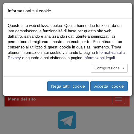
Chi siamo - Statuto
Informazioni sui cookie
Le nostre sedi
Servizi
Questo sito web utilizza cookie. Questi hanno due funzioni: da un
Iscriviti Online
lato garantiscono le funzionalità di base per questo sito web,
Ricerca
dall'altro, salvando e analizzando i dati utente anonimizzati, ci
Area Stampa
permettono di migliorare i nostri contenuti per te. Puoi ritirare il tuo
consenso all'utilizzo di questi cookie in qualsiasi momento. Trova
Privacy
ulteriori informazioni sui cookie visitando la pagina
Informativa sulla
VV.F.
Privacy
e riguardo a noi visitando la pagina
Informazioni legali
.
UNIONE SINDACALE DI BASE SETTORE VIGILI
DEL FUOCO
Configurazione
Toggle
Nega tutti i cookie
Accetta i cookie
navigation
Menu del sito
Toggle
navigati