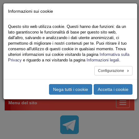
Chi siamo - Statuto
Informazioni sui cookie
Le nostre sedi
Servizi
Questo sito web utilizza cookie. Questi hanno due funzioni: da un
Iscriviti Online
lato garantiscono le funzionalità di base per questo sito web,
Ricerca
dall'altro, salvando e analizzando i dati utente anonimizzati, ci
Area Stampa
permettono di migliorare i nostri contenuti per te. Puoi ritirare il tuo
consenso all'utilizzo di questi cookie in qualsiasi momento. Trova
Privacy
ulteriori informazioni sui cookie visitando la pagina
Informativa sulla
VV.F.
Privacy
e riguardo a noi visitando la pagina
Informazioni legali
.
UNIONE SINDACALE DI BASE SETTORE VIGILI
DEL FUOCO
Configurazione
Toggle
Nega tutti i cookie
Accetta i cookie
navigation
Menu del sito
Toggle
navigati