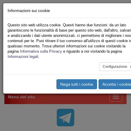
Chi siamo - Statuto
Informazioni sui cookie
Le nostre sedi
Servizi
Questo sito web utilizza cookie. Questi hanno due funzioni: da un lato
Iscriviti Online
garantiscono le funzionalità di base per questo sito web, dall'altro, salva
Ricerca
e analizzando i dati utente anonimizzati, ci permettono di migliorare i nost
Area Stampa
contenuti per te. Puoi ritirare il tuo consenso all'utilizzo di questi cookie i
qualsiasi momento. Trova ulteriori informazioni sui cookie visitando la
Privacy
pagina
Informativa sulla Privacy
e riguardo a noi visitando la pagina
VV.F.
Informazioni legali
.
UNIONE SINDACALE DI BASE SETTORE VIGILI
DEL FUOCO
Configurazione
Toggle
Nega tutti i cookie
Accetta i cooki
navigation
Menu del sito
Toggle
navigati