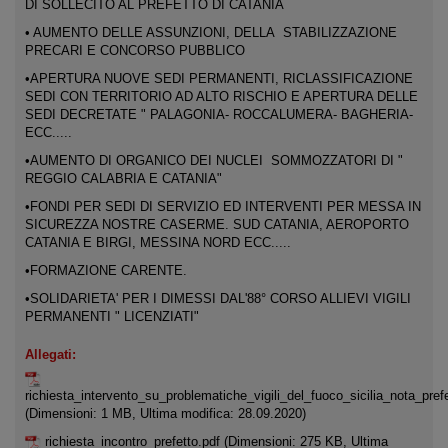
DI SOLLECITO AL PREFETTO DI CATANIA
• AUMENTO DELLE ASSUNZIONI, DELLA STABILIZZAZIONE
PRECARI E CONCORSO PUBBLICO
•APERTURA NUOVE SEDI PERMANENTI, RICLASSIFICAZIONE
SEDI CON TERRITORIO AD ALTO RISCHIO E APERTURA DELLE
SEDI DECRETATE " PALAGONIA- ROCCALUMERA- BAGHERIA-
ECC.....
•AUMENTO DI ORGANICO DEI NUCLEI SOMMOZZATORI DI "
REGGIO CALABRIA E CATANIA"
•FONDI PER SEDI DI SERVIZIO ED INTERVENTI PER MESSA IN
SICUREZZA NOSTRE CASERME. SUD CATANIA, AEROPORTO
CATANIA E BIRGI, MESSINA NORD ECC.....
•FORMAZIONE CARENTE.
•SOLIDARIETA' PER I DIMESSI DAL'88° CORSO ALLIEVI VIGILI
PERMANENTI " LICENZIATI"
Allegati:
richiesta_intervento_su_problematiche_vigili_del_fuoco_sicilia_nota_prefe
(Dimensioni: 1 MB, Ultima modifica: 28.09.2020)
richiesta_incontro_prefetto.pdf
(Dimensioni: 275 KB, Ultima