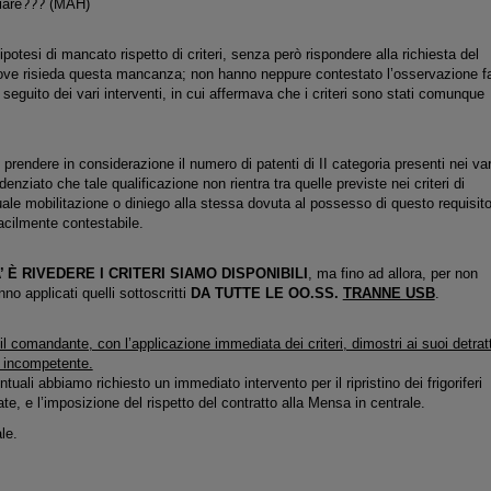
iare??? (MAH)
potesi di mancato rispetto di criteri, senza però rispondere alla richiesta del
e risieda questa mancanza; non hanno neppure contestato l’osservazione fa
eguito dei vari interventi, in cui affermava che i criteri sono stati comunque
 prendere in considerazione il numero di patenti di II categoria presenti nei var
enziato che tale qualificazione non rientra tra quelle previste nei criteri di
ale mobilitazione o diniego alla stessa dovuta al possesso di questo requisit
acilmente contestabile.
 È RIVEDERE I CRITERI SIAMO DISPONIBILI
, ma fino ad allora, per non
nno applicati quelli sottoscritti
DA TUTTE LE OO.SS.
TRANNE USB
.
 comandante, con l’applicazione immediata dei criteri, dimostri ai suoi detratt
 incompetente.
tuali abbiamo richiesto un immediato intervento per il ripristino dei frigoriferi
ate, e l’imposizione del rispetto del contratto alla Mensa in centrale.
ale.