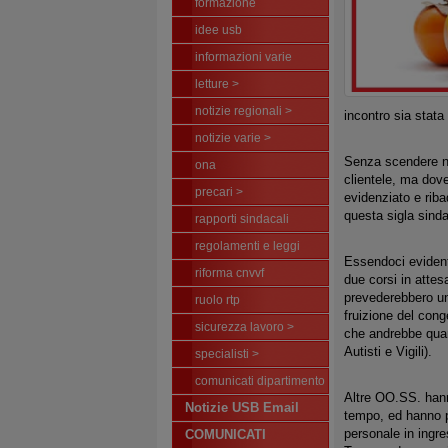
formazione
idee usb
informazioni varie
letture >
notizie regionali >
incontro sia stata
notizie varie >
Senza scendere nel
ona
clientele, ma dove
precari >
evidenziato e ribad
questa sigla sinda
rapporti sindacali
regolamenti e leggi
Essendoci evidente
riforma cnvvf
due corsi in attes
prevederebbero una
ruolo rtp
fruizione del cong
sicurezza lavoro >
che andrebbe quan
Autisti e Vigili).
specialisti >
comunicati dipartimento
Altre OO.SS. hann
Notizie USB Email
tempo, ed hanno p
personale in ingre
COMUNICATI