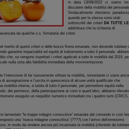
in data 13/09/2022 ci siamo inc
discutere della mobilità del personal
Sindacalmente riteniamo paradossa
quando per la stessa sono stati
sottoscritti dei criteri
DA TUTTE L
addirittura che la richiesta di
 avanzata da qualche o.s. firmataria dei criteri.
 merito di questi criteri e delle bozze finora emanate, non dovendo tutelare d
ndo garantire imparzialità ed equità di trattamento a tutto il personale, abbia
ito che, se vengono rispettati i criteri applicati a tutte le mobilità dal 2019, pe
cale nulla osta alla fattibilità immediata della movimentazione.
 l’intenzione di far nuovamente slittare la mobilità, nonostante ci siano anco
a di assegnazione e l’uscita in quiescenza di alcune unità qualificate che
 mobilità interna, a tutela di tutto il personale, per permettere equità nella
edo, dei permessi, della partecipazione ai corsi e quant’altro, abbiamo rilevato
tomeno eseguito un riequilibri numerico immediato tra i quattro turni (CR/CS,
o lamentato “le troppe indagini conoscitive” emanate dal comando in così br
roposto una “nuova indagine conoscitiva” (????) con l’arrivo dell’ennesimo
sso, in modo da rendere ancora più incasinata la mobilità (clientele da tutelar