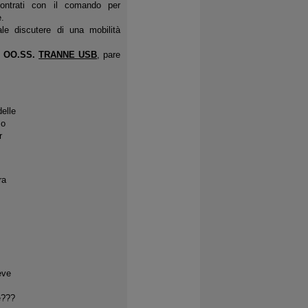
ontrati con il comando per
e.
le discutere di una mobilità
E OO.SS.
TRANNE USB
, pare
elle
mo
r
ra
eve
e???