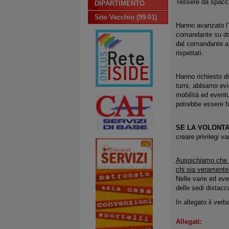
Tessere da spacc
DIPARTIMENTO
Sito Vecchio (99-01)
Hanno avanzato l’i
comandante su dov
dal comandante a s
rispettati.
Hanno richiesto di
turni, abbiamo evid
mobilità ed eventu
potrebbe essere f
SE LA VOLONTA’
creare privilegi va
Auspichiamo che il
chi sia veramente
Nelle varie ed even
delle sedi distacc
In allegato il verb
Allegati: