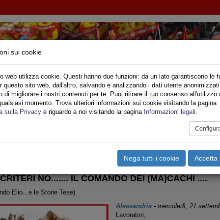
oni sui cookie
o web utilizza cookie. Questi hanno due funzioni: da un lato garantiscono le f
r questo sito web, dall'altro, salvando e analizzando i dati utente anonimizzati
IONE SINDACALE DI BASE SETTORE VIGILI DE
di migliorare i nostri contenuti per te. Puoi ritirare il tuo consenso all'utilizzo 
qualsiasi momento. Trova ulteriori informazioni sui cookie visitando la pagina
o
Privato
Territori
Sociale
Speciali
Multimedia
Are
a sulla Privacy
e riguardo a noi visitando la pagina
Informazioni legali
.
Configur
tampa
Email
Pdf
gili del Fuoco
,
Piemonte
Nega tutti i cookie
Accetta 
 CRITERI NO....... IL COMANDO DEI (MA)CACHI ....
do Elio...e le Storie Tese)
Alessandria
-
mercoledì, 21 settem
Lavoratori,