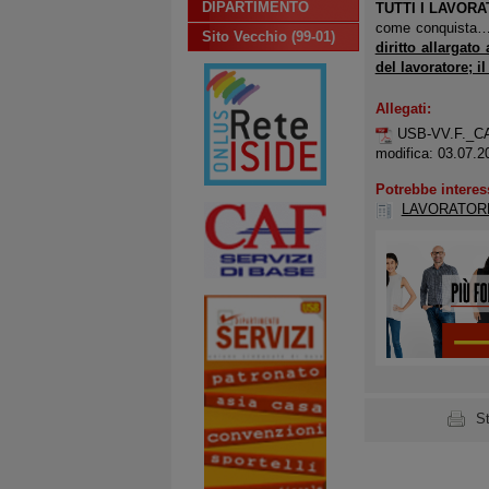
DIPARTIMENTO
TUTTI I LAVOR
come conquista… p
Sito Vecchio (99-01)
diritto allargato
del lavoratore; i
Allegati:
USB-VV.F._
modifica: 03.07.2
Potrebbe interes
LAVORATORE
S