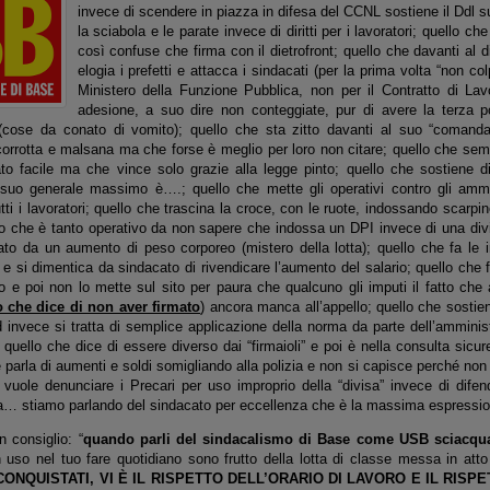
invece di scendere in piazza in difesa del CCNL sostiene il Ddl su
la sciabola e le parate invece di diritti per i lavoratori; quello che
così confuse che firma con il dietrofront; quello che davanti al d
elogia i prefetti e attacca i sindacati (per la prima volta “non col
Ministero della Funzione Pubblica, non per il Contratto di L
adesione, a suo dire non conteggiate, pur di avere la terza po
à (cose da conato di vomito); quello che sta zitto davanti al suo “comand
orrotta e malsana ma che forse è meglio per loro non citare; quello che semp
ato facile ma che vince solo grazie alla legge pinto; quello che sostiene 
l suo generale massimo è….; quello che mette gli operativi contro gli ammi
tti i lavoratori; quello che trascina la croce, con le ruote, indossando scarpi
llo che è tanto operativo da non sapere che indossa un DPI invece di una divi
 da un aumento di peso corporeo (mistero della lotta); quello che fa le i
o e si dimentica da sindacato di rivendicare l’aumento del salario; quello che f
o e poi non lo mette sul sito per paura che qualcuno gli imputi il fatto che 
o che dice di non aver firmato
) ancora manca all’appello; quello che sostie
d invece si tratta di semplice applicazione della norma da parte dell’amminis
; quello che dice di essere diverso dai “firmaioli” e poi è nella consulta sic
 parla di aumenti e soldi somigliando alla polizia e non si capisce perché non 
 vuole denunciare i Precari per uso improprio della “divisa” invece di difend
 stiamo parlando del sindacato per eccellenza che è la massima espressione 
n consiglio: “
quando parli del sindacalismo di Base come USB sciacqua
 uso nel tuo fare quotidiano sono frutto della lotta di classe messa in att
I CONQUISTATI, VI È IL RISPETTO DELL’ORARIO DI LAVORO E IL RIS