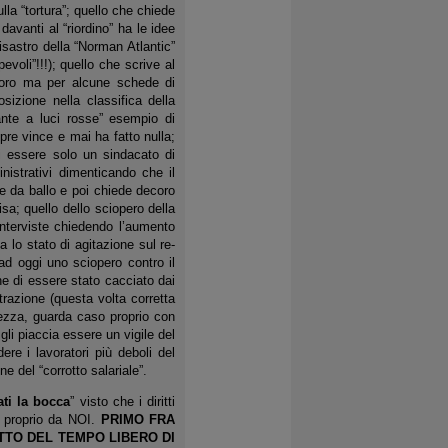
lla “tortura”; quello che chiede
 davanti al “riordino” ha le idee
isastro della “Norman Atlantic”
pevoli”!!!); quello che scrive al
avoro ma per alcune schede di
sizione nella classifica della
ante a luci rosse” esempio di
re vince e mai ha fatto nulla;
di essere solo un sindacato di
nistrativi dimenticando che il
ne da ballo e poi chiede decoro
sa; quello dello sciopero della
nterviste chiedendo l’aumento
a lo stato di agitazione sul re-
ad oggi uno sciopero contro il
ne di essere stato cacciato dai
trazione (questa volta corretta
urezza, guarda caso proprio con
gli piaccia essere un vigile del
ere i lavoratori più deboli del
del “corrotto salariale”.
ti la bocca
” visto che i diritti
o proprio da NOI.
PRIMO FRA
PETTO DEL TEMPO LIBERO DI