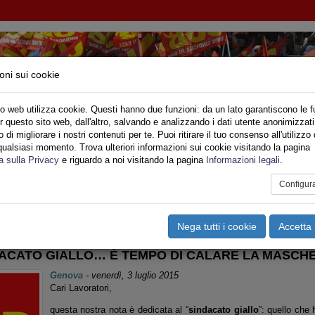
oni sui cookie
o web utilizza cookie. Questi hanno due funzioni: da un lato garantiscono le f
r questo sito web, dall'altro, salvando e analizzando i dati utente anonimizzati
IONE SINDACALE DI BASE SETTORE VIGILI DE
di migliorare i nostri contenuti per te. Puoi ritirare il tuo consenso all'utilizzo 
qualsiasi momento. Trova ulteriori informazioni sui cookie visitando la pagina
o
Privato
Territori
Sociale
Speciali
Multimedia
Are
a sulla Privacy
e riguardo a noi visitando la pagina
Informazioni legali
.
Configur
tampa
Email
Pdf
formazioni Varie
,
LETTURE >
Nega tutti i cookie
Accetta 
ACATO GIALLO… È TEMPO DI CALARE LA MASCHE
Genova
-
venerdì, 3 luglio 2015
Cari Lavoratori,
questa nostra nota è dedicata al “
sindacato giallo
”: quello che 