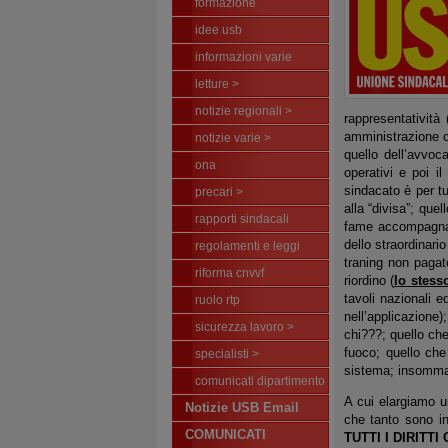
formazione
idee usb
informazioni varie
letture >
notizie regionali >
rappresentativit
amministrazione c
notizie varie >
quello dell’avvoc
ona
operativi e poi i
sindacato è per tu
precari >
alla “divisa”; que
rapporti sindacali
fame accompagnato
dello straordinari
regolamenti e leggi
traning non pagat
riforma cnvvf
riordino (
lo stess
tavoli nazionali e
ruolo rtp
nell’applicazione)
sicurezza lavoro >
chi???; quello che
fuoco; quello che
specialisti >
sistema; insomma…
comunicati dipartimento
A cui elargiamo u
Notizie USB Email
che tanto sono in
COMUNICATI
TUTTI I DIRITT