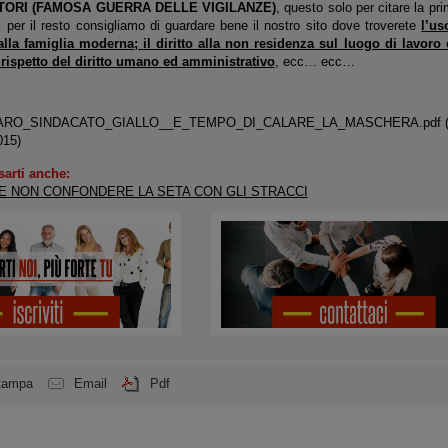
ATORI (FAMOSA GUERRA DELLE VIGILANZE)
, questo solo per citare la prim
er il resto consigliamo di guardare bene il nostro sito dove troverete
l’us
 alla famiglia moderna; il diritto alla non residenza sul luogo di lavoro 
l rispetto del diritto umano ed amministrativo
, ecc… ecc…
CARO_SINDACATO_GIALLO__E_TEMPO_DI_CALARE_LA_MASCHERA.pdf
015)
sarti anche:
 NON CONFONDERE LA SETA CON GLI STRACCI
tampa
Email
Pdf