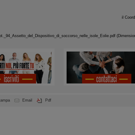
il Coo
t._94_Assetto_del_Dispositivo_di_soccorso_nelle_isole_Eolie.pdf
(Dimension
tampa
Email
Pdf