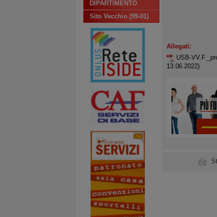
DIPARTIMENTO
Sito Vecchio (99-01)
Allegati:
USB-VV.F._pro
13.06.2022)
S