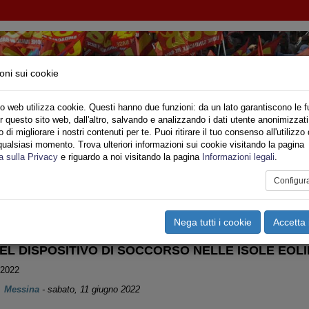
oni sui cookie
o web utilizza cookie. Questi hanno due funzioni: da un lato garantiscono le f
r questo sito web, dall'altro, salvando e analizzando i dati utente anonimizzati
IONE SINDACALE DI BASE SETTORE VIGILI DE
di migliorare i nostri contenuti per te. Puoi ritirare il tuo consenso all'utilizzo 
qualsiasi momento. Trova ulteriori informazioni sui cookie visitando la pagina
o
Privato
Territori
Sociale
Speciali
Multimedia
Are
a sulla Privacy
e riguardo a noi visitando la pagina
Informazioni legali
.
Configur
tampa
Email
Pdf
cilia
Nega tutti i cookie
Accetta 
EL DISPOSITIVO DI SOCCORSO NELLE ISOLE EOLI
 2022
Messina
-
sabato, 11 giugno 2022