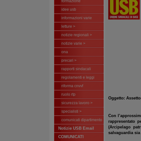
formazione
idee usb
informazioni varie
letture >
notizie regionali >
notizie varie >
ona
precari >
rapporti sindacali
regolamenti e leggi
riforma cnvvf
ruolo rtp
Oggetto: Assetto
sicurezza lavoro >
specialisti >
Con l’approssima
comunicati dipartimento
rappresentato pe
(Arcipelago pat
Notizie USB Email
salvaguardia sia 
COMUNICATI