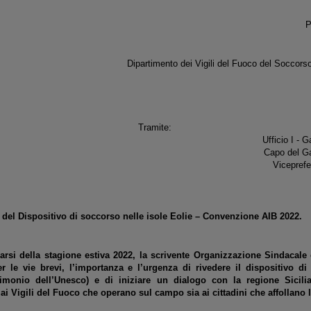
P
Dipartimento dei Vigili del Fuoco del Soccorso
Tram
Ufficio I - 
Capo del Ga
Vicepref
 del Dispositivo di soccorso nelle isole Eolie – Convenzione AIB 2022.
rsi della stagione estiva 2022, la scrivente Organizzazione Sindacale 
r le vie brevi, l’importanza e l’urgenza di rivedere il dispositivo di
rimonio dell’Unesco) e di iniziare un dialogo con la regione Sicili
ai Vigili del Fuoco che operano sul campo sia ai cittadini che affollano 