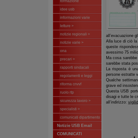
formazione
idee usb
informazioni varie
letture >
notizie regionali >
all’evacuazione gl
Alla luce di ciò l
notizie varie >
queste rispondesse
ona
avessimo 75 milion
Ma cosa sarebbe a
precari >
sarebbe stata poss
rapporti sindacali
La risposta è una
persone estratte v
regolamenti e leggi
Qualche settimana
riforma cnvvf
grave ed insosteni
Questa USB porter
ruolo rtp
disagi e tutte le 
sicurezza lavoro >
all’indirizzo:
vigil
specialisti >
comunicati dipartimento
Notizie USB Email
COMUNICATI