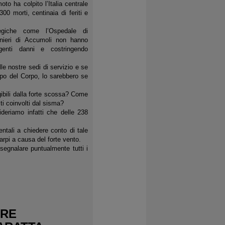
to ha colpito l’Italia centrale
00 morti, centinaia di feriti e
tegiche come l’Ospedale di
inieri di Accumoli non hanno
ngenti danni e costringendo
lle nostre sedi di servizio e se
capo del Corpo, lo sarebbero se
ibili dalla forte scossa? Come
ti coinvolti dal sisma?
deriamo infatti che delle 238
ntali a chiedere conto di tale
arpi a causa del forte vento.
segnalare puntualmente tutti i
URE