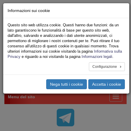
Chi siamo - Statuto
Informazioni sui cookie
Le nostre sedi
Servizi
Questo sito web utilizza cookie. Questi hanno due funzioni: da un
Iscriviti Online
lato garantiscono le funzionalità di base per questo sito web,
Ricerca
dall'altro, salvando e analizzando i dati utente anonimizzati, ci
Area Stampa
permettono di migliorare i nostri contenuti per te. Puoi ritirare il tuo
consenso all'utilizzo di questi cookie in qualsiasi momento. Trova
Privacy
ulteriori informazioni sui cookie visitando la pagina
Informativa sulla
VV.F.
Privacy
e riguardo a noi visitando la pagina
Informazioni legali
.
UNIONE SINDACALE DI BASE SETTORE VIGILI
DEL FUOCO
Configurazione
Toggle
Nega tutti i cookie
Accetta i cookie
navigation
Menu del sito
Toggle
navigati