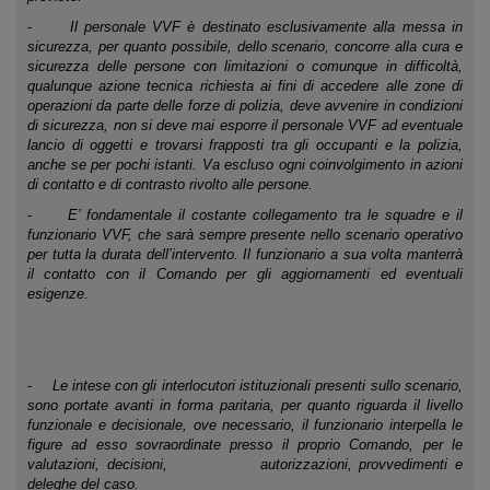
-
Il personale VVF è destinato esclusivamente alla messa in
sicurezza, per quanto possibile, dello scenario, concorre alla cura e
sicurezza delle persone con limitazioni o comunque in difficoltà,
qualunque azione tecnica richiesta ai fini di accedere alle zone di
operazioni da parte delle forze di polizia, deve avvenire in condizioni
di sicurezza, non si deve mai esporre il personale VVF ad eventuale
lancio di oggetti e trovarsi frapposti tra gli occupanti e la polizia,
anche se per pochi istanti. Va escluso ogni coinvolgimento in azioni
di contatto e di contrasto rivolto alle persone.
-
E’ fondamentale il costante collegamento tra le squadre e il
funzionario VVF, che sarà sempre presente nello scenario operativo
per tutta la durata dell’intervento. Il funzionario a sua volta manterrà
il contatto con il Comando per gli aggiornamenti ed eventuali
esigenze.
-
Le intese con gli interlocutori istituzionali presenti sullo scenario,
sono portate avanti in forma paritaria, per quanto riguarda il livello
funzionale e decisionale, ove necessario, il funzionario interpella le
figure ad esso sovraordinate presso il proprio Comando, per le
valutazioni, decisioni, autorizzazioni, provvedimenti e
deleghe del caso.