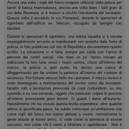
Ancora una volta i vigili del fuoco vengono utilizzati dalla polizia per
lavori di bassa manovalanza, ancora una volta dopo i fatti gravi di
via della Beverara, si è messo a rischio l’incolumità dei lavoratori.
Questa volta è accaduto in via Fioravanti, durante le operazioni di
sgombero dell’edificio ex Telecom, occupato da famiglie con
bambini.
Durante le operazioni di sgombero, una nostra squadra si è trovata
inspiegabilmente accanto ai manifestanti non protetta dalle forze di
polizia, le foto pubblicate sul sito di Repubblica documentano quanto
scritto. La situazione si è fatta sempre più calda con l’arrivo di
persone dei centri sociali, che dopo un po’ hanno iniziato ad
indirizzare la loro furia verso i nostri uomini, chiusi all’interno del
mezzo, la polizia a quel punto ha deciso una carica di
alleggerimento per far entrare la partenza all’interno del cordone di
sicurezza. Per fortuna nessun ferito tra i pompieri, il mezzo invece è
stato danneggiato a testimonianza del rischio corso dai lavoratori:
fanalini rotti e lacerazioni provocate da corpi contundenti, su uno
sportello e su una serranda, oggetti che potevano colpire le persone
all’interno provocando gravi lesioni. Si guardi i danni all’eurocity.
Naturalmente chi ha vissuto questa brutta esperienza, oltre qualche
attimo di giustificata paura, ha subito comunque un’umiliazione che
come vigili del fuoco non siamo abituati a vivere, normalmente la
gente plaude al nostro arrivo, ci vede come la speranza di essere
soccorsi, non come chi li viene a sfrattare o sgomberare. Non è