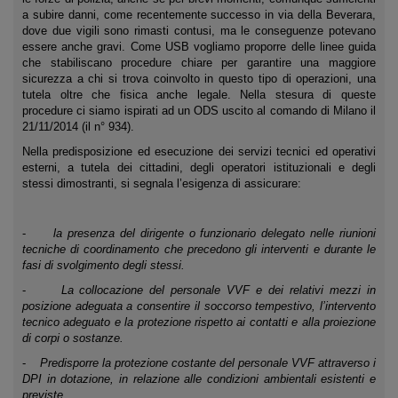
a subire danni, come recentemente successo in via della Beverara,
dove due vigili sono rimasti contusi, ma le conseguenze potevano
essere anche gravi. Come USB vogliamo proporre delle linee guida
che stabiliscano procedure chiare per garantire una maggiore
sicurezza a chi si trova coinvolto in questo tipo di operazioni, una
tutela oltre che fisica anche legale. Nella stesura di queste
procedure ci siamo ispirati ad un ODS uscito al comando di Milano il
21/11/2014 (il n° 934).
Nella predisposizione ed esecuzione dei servizi tecnici ed operativi
esterni, a tutela dei cittadini, degli operatori istituzionali e degli
stessi dimostranti, si segnala l’esigenza di assicurare:
-
la presenza del dirigente o funzionario delegato nelle riunioni
tecniche di coordinamento che precedono gli interventi e durante le
fasi di svolgimento degli stessi.
-
La collocazione del personale VVF e dei relativi mezzi in
posizione adeguata a consentire il soccorso tempestivo, l’intervento
tecnico adeguato e la protezione rispetto ai contatti e alla proiezione
di corpi o sostanze.
-
Predisporre la protezione costante del personale VVF attraverso i
DPI in dotazione, in relazione alle condizioni ambientali esistenti e
previste.