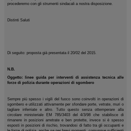
procederemo con gli strumenti sindacali a nostra disposizione.
Distinti Saluti
Di seguito: proposta già presentata il 20/02 del 2015.
N.B.
Oggetto: linee guida per interventi di assistenza tecnica alle
forze di polizia durante operazioni di sgombero
Sempre più spesso i vigili del fuoco sono coinvolti in operazioni di
sgombero e utilizzati attivamente per sfondare porte, vetrate, muri o
tagliare inferriate e altro. Tutto questo senza ottemperare alla
circolare ministeriale EM 785/3403 del 4/3/98
che stabilisce di
rimanere in posizioni arretrate e ben protette, invece si è spesso
esposti in posizioni di rischio, trovandosi di fatto tra gli occupanti e
le forze di polizia, anche se per brevi momenti, comunque sufficienti