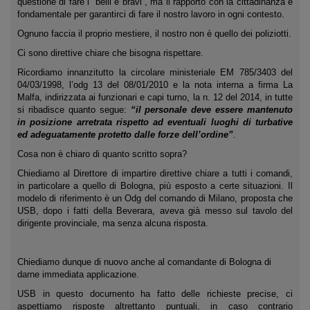
questione di fare i “belli e bravi”, ma il rapporto con la cittadinanza è
fondamentale per garantirci di fare il nostro lavoro in ogni contesto.
Ognuno faccia il proprio mestiere, il nostro non è quello dei poliziotti.
Ci sono direttive chiare che bisogna rispettare.
Ricordiamo innanzitutto la circolare ministeriale EM 785/3403 del
04/03/1998, l’odg 13 del 08/01/2010 e la nota interna a firma La
Malfa, indirizzata ai funzionari e capi turno, la n. 12 del 2014, in tutte
si ribadisce quanto segue:
“il personale deve essere mantenuto
in posizione arretrata rispetto ad eventuali luoghi di turbative
ed adeguatamente protetto dalle forze dell’ordine”
.
Cosa non è chiaro di quanto scritto sopra?
Chiediamo al Direttore di impartire direttive chiare a tutti i comandi,
in particolare a quello di Bologna, più esposto a certe situazioni. Il
modelo di riferimento è un Odg del comando di Milano, proposta che
USB, dopo i fatti della Beverara, aveva già messo sul tavolo del
dirigente provinciale, ma senza alcuna risposta.
Chiediamo dunque di nuovo anche al comandante di Bologna di
darne immediata applicazione.
USB in questo documento ha fatto delle richieste precise, ci
aspettiamo risposte altrettanto puntuali, in caso contrario