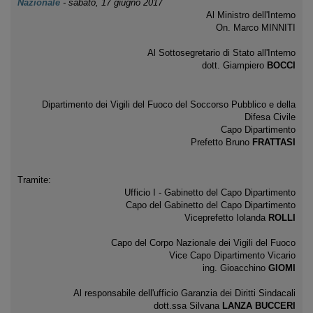
Nazionale
-
sabato, 17 giugno 2017
Al Ministro dell'Interno
On. Marco MINNITI
Al Sottosegretario di Stato all'Interno
dott. Giampiero
BOCCI
Dipartimento dei Vigili del Fuoco del Soccorso Pubblico e della
Difesa Civile
Capo Dipartimento
Prefetto Bruno
FRATTASI
Tramite:
Ufficio I - Gabinetto del Capo Dipartimento
Capo del Gabinetto del Capo Dipartimento
Viceprefetto Iolanda
ROLLI
Capo del Corpo Nazionale dei Vigili del Fuoco
Vice Capo Dipartimento Vicario
ing. Gioacchino
GIOMI
Al responsabile dell'ufficio Garanzia dei Diritti Sindacali
dott.ssa Silvana
LANZA BUCCERI