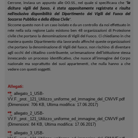
Cerrone, inviava un appunto alle OO.SS., nel quale si specificava che “
la
dicitura vigili del fuoco, è stata appositamente registrata e risulta
nell’esclusiva disponibilità del Dipartimento dei Vigili del Fuoco del
Soccorso Pubblico e della difesa Civile
”.
Siccome questo non è un caso isolato e da un controllo da noi effettuato in
rete nella sola regione Lazio esistono ben 48 organizzazioni di Protezione
civile che portano la denominazione di Vigili del Fuoco. Ci chiediamo in che
maniera questo Dipartimento stia lavorando affinché queste organizzazioni
che portano la denominazione di Vigili del fuoco, non rischino di diventare
agli occhi del cittadino contribuente, un’emanazione dell’istituzione stessa
innescando un processo identificativo, che nuoce all’immagine del Corpo
nazionale ma soprattutto dei suoi appartenenti, che nulla hanno a che
vedere con questi soggetti.
Allegati:
allegato_1_USB-
VV.F._prot._121_Utilizzo_uniforme_ed_immagine_del_CNVVF.pdf
(Dimensioni: 706 KB, Ultima modifica: 17.06.2017)
allegato_2_USB-
VV.F._prot._121_Utilizzo_uniforme_ed_immagine_del_CNVVF.pdf
(Dimensioni: 84 KB, Ultima modifica: 17.06.2017)
allegato_3_USB-