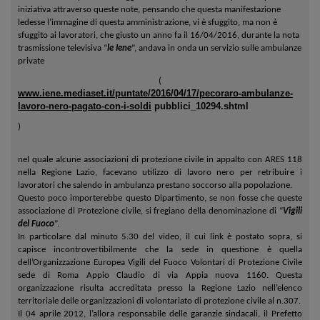
iniziativa attraverso queste note, pensando che questa manifestazione
ledesse l’immagine di questa amministrazione, vi è sfuggito, ma non è
sfuggito ai
lavoratori, che giusto un anno fa il 16/04/2016, durante la nota
trasmissione televisiva “
le Iene
”, andava in onda un servizio sulle ambulanze
private
(
www.iene.mediaset.it/puntate/2016/04/17/pecoraro-ambulanze-
lavoro-nero-pagato-con-i-soldi
pubblici_10294.shtml
)
nel quale alcune associazioni di protezione civile in appalto con ARES 118
nella Regione Lazio, facevano utilizzo di lavoro nero per retribuire i
lavoratori che salendo in ambulanza prestano soccorso alla popolazione.
Questo poco importerebbe questo Dipartimento, se non fosse che queste
associazione di Protezione civile, si fregiano della denominazione di “
Vigili
del Fuoco
”.
In particolare dal minuto 5:30 del video, il cui link è postato sopra, si
capisce incontrovertibilmente che la sede in questione è quella
dell’Organizzazione Europea Vigili del Fuoco Volontari di Protezione Civile
sede di Roma Appio Claudio di via Appia nuova 1160. Questa
organizzazione risulta accreditata presso la Regione Lazio nell’elenco
territoriale delle organizzazioni di volontariato di protezione civile al n.307.
Il 04 aprile 2012, l’allora responsabile delle garanzie sindacali, il Prefetto