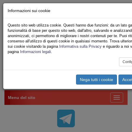
Chi siamo - Statuto
Informazioni sui cookie
Le nostre sedi
Servizi
Questo sito web utilizza cookie. Questi hanno due funzioni: da un lato ga
Iscriviti Online
funzionalità di base per questo sito web, dall'altro, salvando e analizzand
Ricerca
anonimizzati, ci permettono di migliorare i nostri contenuti per te. Puoi riti
Area Stampa
consenso all'utilizzo di questi cookie in qualsiasi momento. Trova ulterior
sui cookie visitando la pagina
Informativa sulla Privacy
e riguardo a noi v
Privacy
pagina
Informazioni legali
.
VV.F.
UNIONE SINDACALE DI BASE SETTORE VIGILI
Confi
DEL FUOCO
Nega tutti i cookie
Accet
Toggle
navigation
Menu del sito
Toggle
navigati