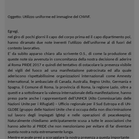
Oggetto:
Utilizzo uniforme ed immagine del CNVVF.
Egregi,
nel giro di pochi giorni il capo del corpo prima ed il capo dipartimento poi,
hanno diramato due note inerenti l’utilizzo dell’uniforme al di fuori del
contesto lavorativo.
E’ da subito apparso chiaro alla scrivente O.S., di come la produzione di
queste note sia avvenuta in concomitanza della nostra decisione di aderire
al Roma PRIDE 2017 e quindi del tentativo di ostacolare la presenza visibile
dei vigili del fuoco ad una manifestazione patrocinata ed alla quale
aderiscono rispettabilissime organizzazioni internazionali come Amnesty
International, le ambasciate di Canada, Australia, Regno Unito, Germania e
Spagna, il Comune di Roma, la provincia di Roma, la regione Lazio, oltre a
questi e a sottolineare la valenza internazionale della manifestazione, hanno
preso parte anche i rappresentanti dell’UNHCR (Alto Commissariato delle
Nazioni Unite per i Rifugiati) – Ufficio regionale per il Sud Eutropa e di UN-
GLOBE (gruppo delle Nazioni Unite che si occupa della non discriminazione
sul lavoro degli impiegati lgbtqi e nelle operazioni di peacekeeping.
Naturalmente chiediamo anticipatamente scusa a tutte le associazioni che
hanno aderito al PRIDE che non menzioniamo per evitare di far diventare
questa nostra nota estremamente lunga.
Mentre eravate presi a scoraggiare la nostra presenza a questa importante