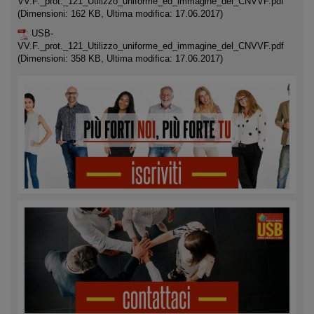
VV.F._prot._121_Utilizzo_uniforme_ed_immagine_del_CNVVF.pdf
(Dimensioni: 162 KB, Ultima modifica: 17.06.2017)
USB-
VV.F._prot._121_Utilizzo_uniforme_ed_immagine_del_CNVVF.pdf
(Dimensioni: 358 KB, Ultima modifica: 17.06.2017)