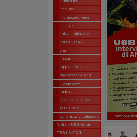
formazione
idee usb
informazioni varie
letture >
notizie regionali >
notizie varie >
ona
precari >
rapporti sindacali
regolamenti e leggi
riforma cnvvf
ruolo rtp
sicurezza lavoro >
specialisti >
comunicati dipartimento
Notizie USB Email
COMUNICATI