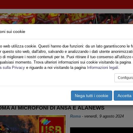
oni sui cookie
o web utilizza cookie. Questi hanno due funzioni: da un lato garantiscono le f
r questo sito web, dall'altro, salvando e analizzando i dati utente anonimizzati
IONE SINDACALE DI BASE SETTORE VIGILI DE
di migliorare i nostri contenuti per te. Puoi ritirare il tuo consenso all'utilizzo 
qualsiasi momento. Trova ulteriori informazioni sui cookie visitando la pagina
o
Privato
Territori
Sociale
Speciali
Multimedia
Are
a sulla Privacy
e riguardo a noi visitando la pagina
Informazioni legali
.
Configur
tampa
Email
Pdf
azio
,
Sicurezza Lavoro >
Nega tutti i cookie
Accetta 
OMA AI MICROFONI DI ANSA E ALANEWS
Roma
-
venerdì, 9 agosto 2024