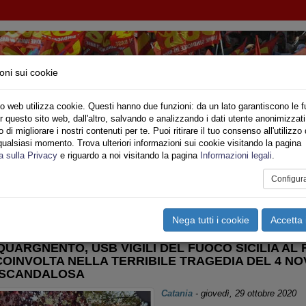
oni sui cookie
o web utilizza cookie. Questi hanno due funzioni: da un lato garantiscono le f
r questo sito web, dall'altro, salvando e analizzando i dati utente anonimizzati
IONE SINDACALE DI BASE SETTORE VIGILI DE
di migliorare i nostri contenuti per te. Puoi ritirare il tuo consenso all'utilizzo 
qualsiasi momento. Trova ulteriori informazioni sui cookie visitando la pagina
o
Privato
Territori
Sociale
Speciali
Multimedia
Are
a sulla Privacy
e riguardo a noi visitando la pagina
Informazioni legali
.
Configur
tampa
Email
Pdf
cilia
,
Manifestazioni >
Nega tutti i cookie
Accetta 
UARGNENTO, USB VIGILI DEL FUOCO SICILIA AL
OINVOLTA NELLA TERRIBILE TRAGEDIA DEL 4 NO
 SCANDALOSA
Catania
-
giovedì, 29 ottobre 2020