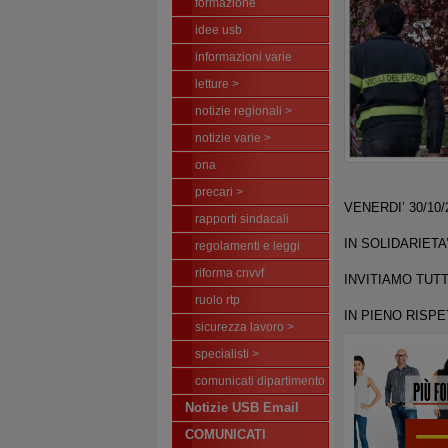
formazione
idee usb
informazioni varie
letture >
notizie regionali >
notizie varie >
ona
precari >
VENERDI’ 30/10
rapporti sindacali
IN SOLIDARIETA
regolamenti e leggi
riforma cnvvf
INVITIAMO TUTT
ruolo rtp
IN PIENO RISPE
sicurezza lavoro >
specialisti >
comunicati dipartimento
Notizie USB Email
COMUNICATI