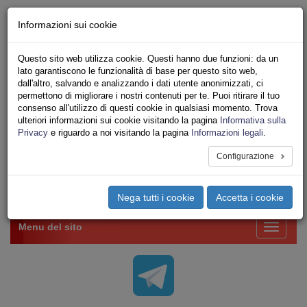
Chi siamo - Statuto
Informazioni sui cookie
Le nostre sedi
Servizi
Questo sito web utilizza cookie. Questi hanno due funzioni: da un
Iscriviti Online
lato garantiscono le funzionalità di base per questo sito web,
Ricerca
dall'altro, salvando e analizzando i dati utente anonimizzati, ci
Area Stampa
permettono di migliorare i nostri contenuti per te. Puoi ritirare il tuo
consenso all'utilizzo di questi cookie in qualsiasi momento. Trova
Privacy
ulteriori informazioni sui cookie visitando la pagina
Informativa sulla
VV.F.
Privacy
e riguardo a noi visitando la pagina
Informazioni legali
.
UNIONE SINDACALE DI BASE SETTORE VIGILI
DEL FUOCO
Configurazione
Toggle
Nega tutti i cookie
Accetta i cookie
navigation
Menu del sito
Toggle
navigati