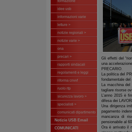
formazione
idee usb
informazioni varie
letture >
notizie regionali >
notizie varie >
ona
precari >
Gli effetti del 
una accelerazione
rapporti sindacali
PRECARIO.
regolamenti e leggi
La politica del 
fondamentale de
riforma cnvvf
La macchina del 
ruolo rtp
tagliare risorse o
L’anno 2015 è fi
sicurezza lavoro >
difesa dei LAVO
specialisti >
Una dirigenza imb
pagamento indenni
comunicati dipartimento
mancanza di ris
Notizie USB Email
pensionabile al 60
Ora è arrivato i
COMUNICATI