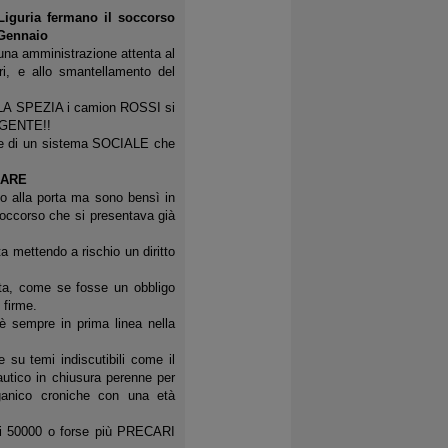
Liguria fermano il soccorso
 Gennaio
 una amministrazione attenta al
ari, e allo smantellamento del
 SPEZIA i camion ROSSI si
RGENTE!!
ale di un sistema SOCIALE che
RARE
 alla porta ma sono bensì in
soccorso che si presentava già
mettendo a rischio un diritto
ta, come se fosse un obbligo
 firme.
è sempre in prima linea nella
 su temi indiscutibili come il
autico in chiusura perenne per
ganico croniche con una età
dei 50000 o forse più PRECARI