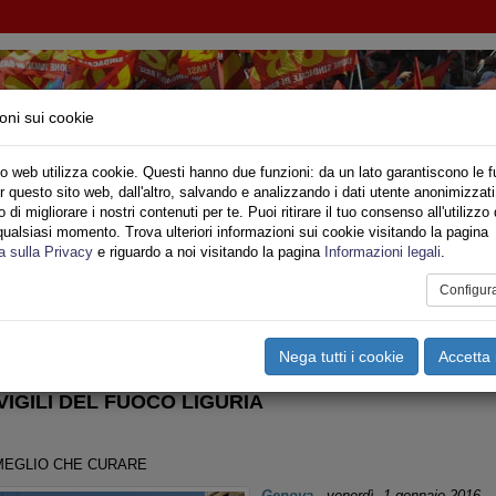
oni sui cookie
o web utilizza cookie. Questi hanno due funzioni: da un lato garantiscono le f
r questo sito web, dall'altro, salvando e analizzando i dati utente anonimizzati
IONE SINDACALE DI BASE SETTORE VIGILI DE
di migliorare i nostri contenuti per te. Puoi ritirare il tuo consenso all'utilizzo 
qualsiasi momento. Trova ulteriori informazioni sui cookie visitando la pagina
o
Privato
Territori
Sociale
Speciali
Multimedia
Are
a sulla Privacy
e riguardo a noi visitando la pagina
Informazioni legali
.
Configur
tampa
Email
Pdf
guria
,
Rapporti Sindacali
,
Informazioni Varie
,
Riforma CNVVF
Nega tutti i cookie
Accetta 
IGILI DEL FUOCO LIGURIA
 MEGLIO CHE CURARE
Genova
-
venerdì, 1 gennaio 2016