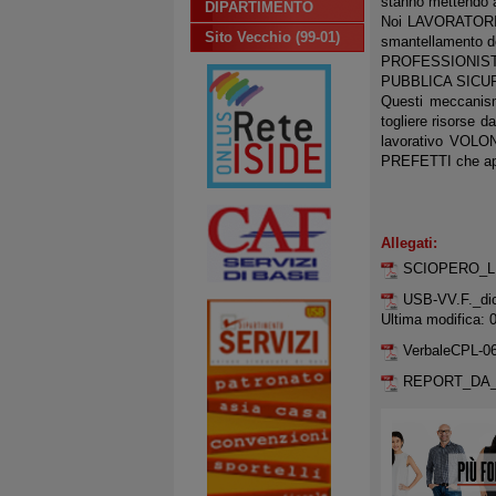
stanno mettendo a 
DIPARTIMENTO
Noi LAVORATORI n
Sito Vecchio (99-01)
smantellamento d
PROFESSIONISTA
PUBBLICA SICUREZ
Questi meccanism
togliere risorse 
lavorativo VOLON
PREFETTI che app
Allegati:
SCIOPERO_LI
USB-VV.F._dic
Ultima modifica: 
VerbaleCPL-0
REPORT_DA_