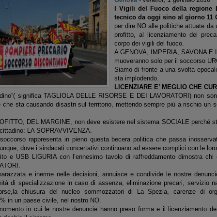
I
Vigili del Fuoco della regione 
tecnico da oggi sino al giorno 11
per dire NO alle politiche attuate da
profitto, al licenziamento dei prec
corpo dei vigili del fuoco.
A GENOVA, IMPERIA, SAVONA E LA
muoveranno solo per il soccorso U
Siamo di fronte a una svolta epoc
sta implodendo.
LICENZIARE E’ MEGLIO CHE CU
“riordino”( significa TAGLIOLA DELLE RISORSE E DEI LAVORATORI) non sono
 che sta causando disastri sul territorio, mettendo sempre più a rischio un 
PROFITTO, DEL MARGINE, non deve esistere nel sistema SOCIALE perché sta 
l cittadino: LA SOPRAVVIVENZA.
soccorso rappresenta in pieno questa becera politica che passa inosserva
vunque, dove i sindacati concertativi continuano ad essere complici con le loro
nito e USB LIGURIA con l’ennesimo tavolo di raffreddamento dimostra chi 
RATORI.
arazzata e inerme nelle decisioni, annuisce e condivide le nostre denuncie
tà di specializzazione in caso di assenza, eliminazione precari, servizio n
orse,la chiusura del nucleo sommozzatori di La Spezia, carenze di or
% in un paese civile, nel nostro NO.
l momento in cui le nostre denuncie hanno preso forma e il licenziamento 