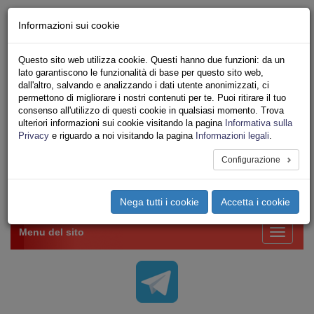
Chi siamo - Statuto
Informazioni sui cookie
Le nostre sedi
Servizi
Questo sito web utilizza cookie. Questi hanno due funzioni: da un
Iscriviti Online
lato garantiscono le funzionalità di base per questo sito web,
Ricerca
dall'altro, salvando e analizzando i dati utente anonimizzati, ci
Area Stampa
permettono di migliorare i nostri contenuti per te. Puoi ritirare il tuo
consenso all'utilizzo di questi cookie in qualsiasi momento. Trova
Privacy
ulteriori informazioni sui cookie visitando la pagina
Informativa sulla
VV.F.
Privacy
e riguardo a noi visitando la pagina
Informazioni legali
.
UNIONE SINDACALE DI BASE SETTORE VIGILI
DEL FUOCO
Configurazione
Toggle
Nega tutti i cookie
Accetta i cookie
navigation
Menu del sito
Toggle
navigati