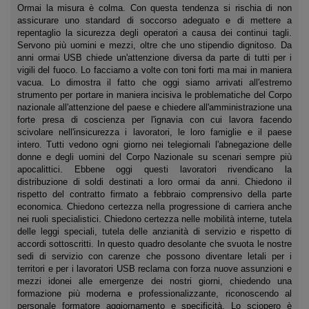
Ormai la misura è colma. Con questa tendenza si rischia di non
assicurare uno standard di soccorso adeguato e di mettere a
repentaglio la sicurezza degli operatori a causa dei continui tagli.
Servono più uomini e mezzi, oltre che uno stipendio dignitoso. Da
anni ormai USB chiede un'attenzione diversa da parte di tutti per i
vigili del fuoco. Lo facciamo a volte con toni forti ma mai in maniera
vacua. Lo dimostra il fatto che oggi siamo arrivati all'estremo
strumento per portare in maniera incisiva le problematiche del Corpo
nazionale all'attenzione del paese e chiedere all'amministrazione una
forte presa di coscienza per l'ignavia con cui lavora facendo
scivolare nell'insicurezza i lavoratori, le loro famiglie e il paese
intero. Tutti vedono ogni giorno nei telegiornali l'abnegazione delle
donne e degli uomini del Corpo Nazionale su scenari sempre più
apocalittici. Ebbene oggi questi lavoratori rivendicano la
distribuzione di soldi destinati a loro ormai da anni. Chiedono il
rispetto del contratto firmato a febbraio comprensivo della parte
economica. Chiedono certezza nella progressione di carriera anche
nei ruoli specialistici. Chiedono certezza nelle mobilità interne, tutela
delle leggi speciali, tutela delle anzianità di servizio e rispetto di
accordi sottoscritti. In questo quadro desolante che svuota le nostre
sedi di servizio con carenze che possono diventare letali per i
territori e per i lavoratori USB reclama con forza nuove assunzioni e
mezzi idonei alle emergenze dei nostri giorni, chiedendo una
formazione più moderna e professionalizzante, riconoscendo al
personale formatore aggiornamento e specificità. Lo sciopero è