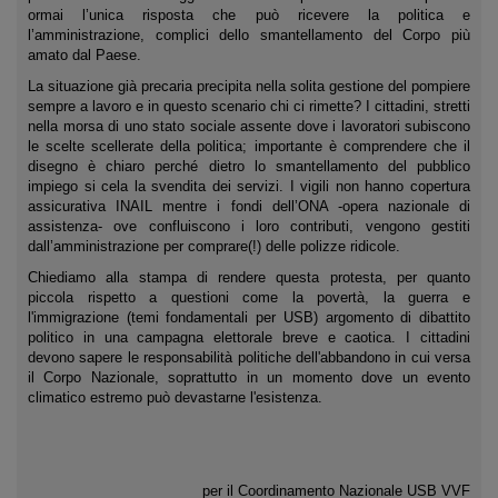
ormai l’unica risposta che può ricevere la politica e
l’amministrazione, complici dello smantellamento del Corpo più
amato dal Paese.
La situazione già precaria precipita nella solita gestione del pompiere
sempre a lavoro e in questo scenario chi ci rimette? I cittadini, stretti
nella morsa di uno stato sociale assente dove i lavoratori subiscono
le scelte scellerate della politica; importante è comprendere che il
disegno è chiaro perché dietro lo smantellamento del pubblico
impiego si cela la svendita dei servizi. I vigili non hanno copertura
assicurativa INAIL mentre i fondi dell’ONA -opera nazionale di
assistenza- ove confluiscono i loro contributi, vengono gestiti
dall’amministrazione per comprare(!) delle polizze ridicole.
Chiediamo alla stampa di rendere questa protesta, per quanto
piccola rispetto a questioni come la povertà, la guerra e
l'immigrazione (temi fondamentali per USB) argomento di dibattito
politico in una campagna elettorale breve e caotica. I cittadini
devono sapere le responsabilità politiche dell'abbandono in cui versa
il Corpo Nazionale, soprattutto in un momento dove un evento
climatico estremo può devastarne l'esistenza.
per il Coordinamento Nazionale USB VVF