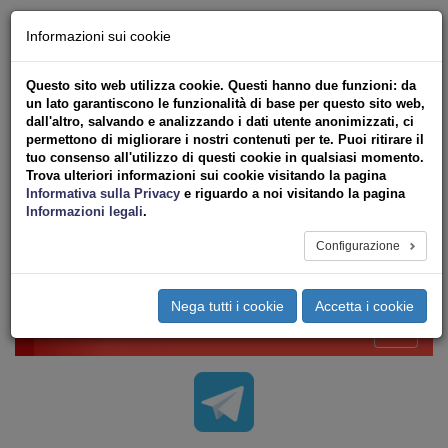
Chi siamo - Statuto
Informazioni sui cookie
Le nostre sedi
Servizi
Questo sito web utilizza cookie. Questi hanno due funzioni: da
Iscriviti Online
un lato garantiscono le funzionalità di base per questo sito web,
Ricerca
dall'altro, salvando e analizzando i dati utente anonimizzati, ci
Area Stampa
permettono di migliorare i nostri contenuti per te. Puoi ritirare il
tuo consenso all'utilizzo di questi cookie in qualsiasi momento.
Privacy
Trova ulteriori informazioni sui cookie visitando la pagina
VV.F.
Informativa sulla Privacy
e riguardo a noi visitando la pagina
UNIONE SINDACALE DI BASE SETTORE VIGILI
Informazioni legali
.
DEL FUOCO
Configurazione
Toggle
navigation
Nega tutti i cookie
Accetta i cookie
Menu del sito
Toggle
navigati