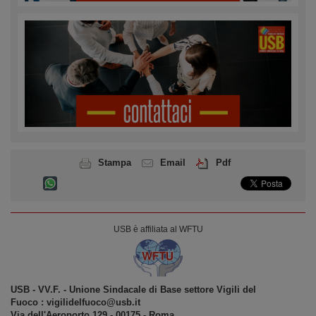
Stampa
Email
Pdf
USB è affiliata al WFTU
USB ‐ VV.F. - Unione Sindacale di Base settore Vigili del
Fuoco :
vigilidelfuoco@usb.it
Via dell'Aeroporto,129 ‐ 00175 ‐ Roma