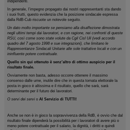
indipendenti.
In generale, l’impegno propagato dai nostri rappresentanti sta dando
i suoi frutti, questo evidenzia che la posizione sindacale espressa
dalla RdB-Cub riscuote un notevole seguito.
Un dato molto importante se pensiamo alla disaffezione dimostrata
negli ultimi tempi dai lavoratori, e con ragione, nei confronti di queste
RSU, così come sono state volute da Cgil Cisl Uil (vedi accordo
quadro del 7 agosto 1998 e sue integrazioni), che limitano le
Rappresentanze Sindacali Unitarie alle sole trattative locali e con un
ininfluente potere contrattuale.
Quello sin qui ottenuto è senz’altro di ottimo auspicio per il
risultato finale.
Ovviamente non basta, adesso occorre ottenere il massimo
consenso dalle urne, inutile dire che in questa tornata elettorale la
posta in gioco è altissima e il risultato, quello che sarà, sarà
determinante per il futuro dei lavoratori.
O servi dei servi
o
Al Servizio di TUTTI!
Anche se non è in gioco la sopravvivenza della RdB, è ovvio che dal
risultato finale dipenderà la possibilità per i lavoratori di avere più o
meno potere contrattuale per il salario, la dignità, i diritti e quindi