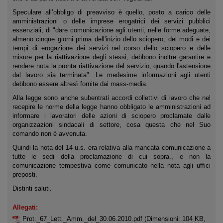
Speculare all’obbligo di preavviso è quello, posto a carico delle
amministrazioni o delle imprese erogatrici dei servizi pubblici
essenziali, di "dare comunicazione agli utenti, nelle forme adeguate,
almeno cinque giorni prima dell'inizio dello sciopero, dei modi e dei
tempi di erogazione dei servizi nel corso dello sciopero e delle
misure per la riattivazione degli stessi; debbono inoltre garantire e
rendere nota la pronta riattivazione del servizio, quando l'astensione
dal lavoro sia terminata". Le medesime informazioni agli utenti
debbono essere altresì fornite dai mass-media.
Alla legge sono anche subentrati accordi collettivi di lavoro che nel
recepire le norme della legge hanno obbligato le amministrazioni ad
informare i lavoratori delle azioni di sciopero proclamate dalle
organizzazioni sindacali di settore, cosa questa che nel Suo
comando non è avvenuta.
Quindi la nota del 14 u.s. era relativa alla mancata comunicazione a
tutte le sedi della proclamazione di cui sopra., e non la
comunicazione tempestiva come comunicato nella nota agli uffici
preposti.
Distinti saluti.
Allegati:
Prot._67_Lett._Amm._del_30.06.2010.pdf
(Dimensioni: 104 KB,