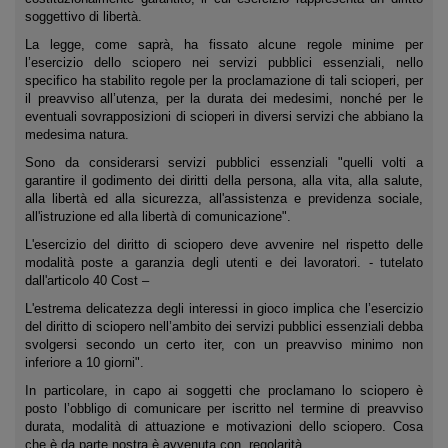
soggettivo di libertà.
La legge, come saprà, ha fissato alcune regole minime per
l’esercizio dello sciopero nei servizi pubblici essenziali, nello
specifico ha stabilito regole per la proclamazione di tali scioperi, per
il preavviso all’utenza, per la durata dei medesimi, nonché per le
eventuali sovrapposizioni di scioperi in diversi servizi che abbiano la
medesima natura.
Sono da considerarsi servizi pubblici essenziali "quelli volti a
garantire il godimento dei diritti della persona, alla vita, alla salute,
alla libertà ed alla sicurezza, all'assistenza e previdenza sociale,
all'istruzione ed alla libertà di comunicazione".
L'esercizio del diritto di sciopero deve avvenire nel rispetto delle
modalità poste a garanzia degli utenti e dei lavoratori. - tutelato
dall'articolo 40 Cost –
L'estrema delicatezza degli interessi in gioco implica che l’esercizio
del diritto di sciopero nell’ambito dei servizi pubblici essenziali debba
svolgersi secondo un certo iter, con un preavviso minimo non
inferiore a 10 giorni".
In particolare, in capo ai soggetti che proclamano lo sciopero è
posto l’obbligo di comunicare per iscritto nel termine di preavviso
durata, modalità di attuazione e motivazioni dello sciopero. Cosa
che è da parte nostra è avvenuta con regolarità.