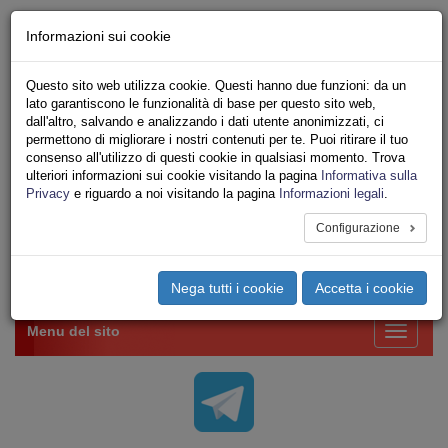
Chi siamo - Statuto
Informazioni sui cookie
Le nostre sedi
Servizi
Questo sito web utilizza cookie. Questi hanno due funzioni: da un
Iscriviti Online
lato garantiscono le funzionalità di base per questo sito web,
Ricerca
dall'altro, salvando e analizzando i dati utente anonimizzati, ci
Area Stampa
permettono di migliorare i nostri contenuti per te. Puoi ritirare il tuo
consenso all'utilizzo di questi cookie in qualsiasi momento. Trova
Privacy
ulteriori informazioni sui cookie visitando la pagina
Informativa sulla
VV.F.
Privacy
e riguardo a noi visitando la pagina
Informazioni legali
.
UNIONE SINDACALE DI BASE SETTORE VIGILI
DEL FUOCO
Configurazione
Toggle
Nega tutti i cookie
Accetta i cookie
navigation
Menu del sito
Toggle
navigati