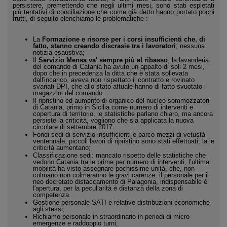
persistere, premettendo che negli ultimi mesi, sono stati espletati
più tentativi di conciliazione che come già detto hanno portato pochi
frutti, di seguito elenchiamo le problematiche :
La
Formazione e risorse per i corsi insufficienti che, di
fatto, stanno creando discrasie tra i lavoratori
; nessuna
notizia esaustiva;
Il
Servizio Mensa
va' sempre più al ribasso
,
la lavanderia
del comando di Catania
ha avuto un appalto di soli 2 mesi,
dopo che in precedenza la ditta che è stata sollevata
dall'incarico, aveva non rispettato il contratto e rovinato
svariati DPI, che allo stato attuale hanno di fatto svuotato i
magazzini del comando.
Il
ripristino ed aumento di organico del nucleo sommozzatori
di Catania, primo in Sicilia come numero di interventi e
copertura di territorio, le statistiche parlano chiaro, ma ancora
persiste la criticità
, vogliono che sia applicata la nuova
circolare di settembre 2017.
Fondi sedi di servizio insufficienti e parco mezzi di vetustà
ventennale, piccoli lavori di ripristino sono stati effettuati, la le
criticità aumentano;
Classificazione sedi: mancato rispetto delle statistiche che
vedono Catania tra le prime per numero di interventi, l’ultima
mobilità ha visto assegnare pochissime unità, che, non
colmano non colmeranno le gravi carenze
, il personale per il
neo decretato distaccamento di Palagonia, indispensabile è
l'apertura, per la peculiarità è distanza della zona di
competenza.
Gestione personale SATI e relative distribuzioni economiche
agli stessi;
Richiamo personale in straordinario in periodi di micro
emergenze e raddoppio turni;