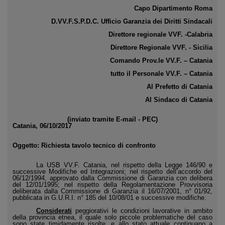
Capo Dipartimento Roma
D.VV.F.S.P.D.C. Ufficio Garanzia dei Diritti Sindacali
Direttore regionale VVF. -Calabria
Direttore
Regionale VVF
.
- Sicilia
Comando Prov.le VV.F. – Catania
tutto il Personale VV.F. – Catania
Al Prefetto di Catania
Al Sindaco di Catania
(inviato tramite E-mail - PEC)
Catania, 06/10/2017
Oggetto:
Richiesta tavolo tecnico di confronto
La USB VV.F. Catania, nel rispetto della Legge 146/90 e
successive Modifiche ed Integrazioni; nel rispetto dell’accordo del
06/12/1994, approvato dalla Commissione di Garanzia con delibera
del 12/01/1995; nel rispetto della Regolamentazione Provvisoria
deliberata dalla Commissione di Garanzia il 16/07/2001, n° 01/92,
pubblicata in G.U.R.I. n° 185 del 10/08/01 e successive modifiche.
Considerati
peggiorativi le condizioni lavorative in ambito
della provincia etnea, il quale solo piccole problematiche del caso
sono state timidamente risolte, e allo stato attuale continuano a