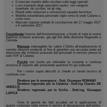
Il mancato rispetto della circolare sulle leggi speciali.
L’uso improprio degli specialisti nautici, non vengono
rispettate, né circolari, né gli odg;
Ritardi nelle istituzioni e convenzioni squadre boschive;
Mobilità straordinaria personale vigile verso le sede Catania a
costo zero.
Mancate risposte verbale di conciliazione del 17 maggio 2017
e 6 settembre 2017
Considerata
l’inerzia dell’Amministrazione, a fronte di tutte le nostre
legittime richieste avanzate, già agli Atti della direzione Regionale e
Centrale
Ritenuto
inderogabile far valere il Diritto all’espletamento di
corrette relazioni sindacali al fine di garantire una accurata tutela ed
attenzione alle richieste avanzate dal personale in servizio presso le
sedi VVF di Catania.
Poiché
non risulta più tollerabile la costante e continua
assenza di risposte alle annoverate questioni fin qui sollevate.
Per i motivi sopra descritti si chiede un tavolo tecnico di
confronto con ;
Direttore per le emergenze - Dott. Giuseppe ROMANO
Direttore regionale per la Calabria - Dott.ing Claudio DE
ANGELIS
Direttore regionale per la Sicilia - Dott.ing. Giuseppe
LUPICA
.
Vista la gravità dei fatti accaduti ed in applicazione di
quanto contenuto nella norma in termini di designazione dell’arbitro.