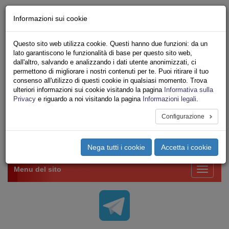
Chi siamo - Statuto
Informazioni sui cookie
Le nostre sedi
Servizi
Questo sito web utilizza cookie. Questi hanno due funzioni: da un
Iscriviti Online
lato garantiscono le funzionalità di base per questo sito web,
Ricerca
dall'altro, salvando e analizzando i dati utente anonimizzati, ci
Area Stampa
permettono di migliorare i nostri contenuti per te. Puoi ritirare il tuo
consenso all'utilizzo di questi cookie in qualsiasi momento. Trova
Privacy
ulteriori informazioni sui cookie visitando la pagina
Informativa sulla
VV.F.
Privacy
e riguardo a noi visitando la pagina
Informazioni legali
.
UNIONE SINDACALE DI BASE SETTORE VIGILI
DEL FUOCO
Configurazione
Toggle
Nega tutti i cookie
Accetta i cookie
navigation
Menu del sito
Toggle
navigati